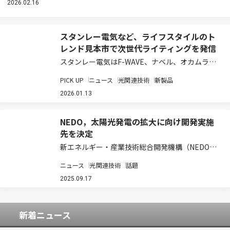
2026.02.16
スタンレー電気など、ライフスタイルのト
レンド見本市で次世代ライティングを発信
スタンレー電気はF-WAVE、ナベル、オカムラ、
杉原商店と出展協力し、フランスのパリ・ノー
PICK UP
ニュース
光関連技術
新製品
ル・ヴィルパント国際展示場で2026年1月15日か
ら19日まで開催される、ライフスタイルの最新ト
2026.01.13
レンドを発信する見本市「メゾン・エ…
NEDO，太陽光発電の拡大に向け開発実施
先を決定
新エネルギー・産業技術総合開発機構（NEDO）
は，「太陽光発電導入拡大等技術開発事業」に係
ニュース
光関連技術
話題
る公募を実施し，提案した37件について外部有識
者による採択審査およびNEDO内の審査を経て，
2025.09.17
24件の実施予定先を決定した（ニュース…
新着ニュース