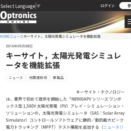
Select Language
▼
ログイン
登
HOME
ニュース
キーサイト，太陽光発電シミュレータを機能拡張
2016年09月08日
キーサイト，太陽光発電シミュレ
ータを機能拡張
ニュース
光関連技術
新製品
キーサイト・テクノロジー
は，業界で初めて提供を開始した「N8900APV シリーズ ワンボ
ックス型 1,500V 太陽光発電（PV）アレイ・シミ ュレーション・
ソリューションの，太陽光発電シミュレータ（SAS：Solar Array
Simulator）コントロールソフトウェアに静的／動的最大ピーク
電力トラッキング（MPPT）テスト機能を追加する（
ニュースリ