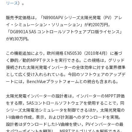
リース
）。
販売予定価格は，「N8900APV シリーズ太陽光発電（PV）アレ
イ・シミュレーション・ソリューション」が約200万円，
「DG8901A SAS コントロールソフトウェアプロ版ライセンス」
が約30万円。
この機能追加により，欧州規格 EN50530（2010年4月）に基づ
く静的／動的MPPTテストを実行できる。この規格は，グリッド
接続された太陽光発電インバーターの全体効率に対する業界標準
として広く受け入れられている。今回のソフトウェアのアップデ
ートには，BenchVueプラットフォームとの統合も含まれる。
太陽光発電インバーターの設計者は，インバーターのMPPT評価
をする際，SASコントロールソフトウェアを使用することで，同
シリーズ太陽電池シミュレータを制御できるほか，太陽光発電の
I-V曲線の作成，表示，および計測器へのダウンロードを実現。
設計者はダウンロードしたI-V曲線を使い，PVインバーターの最
大パワーポイントを観測し，MPPTアルゴリズムを解析できる。