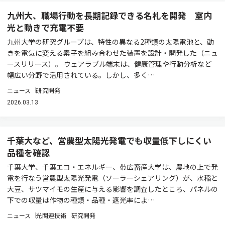
九州大、職場行動を長期記録できる名札を開発 室内
光と動きで充電不要
九州大学の研究グループは、特性の異なる2種類の太陽電池と、動
きを電気に変える素子を組み合わせた装置を設計・開発した（ニュ
ースリリース）。 ウェアラブル端末は、健康管理や行動分析など
幅広い分野で活用されている。しかし、多く…
ニュース
研究開発
2026.03.13
千葉大など、営農型太陽光発電でも収量低下しにくい
品種を確認
千葉大学、千葉エコ・エネルギー、帯広畜産大学は、農地の上で発
電を行なう営農型太陽光発電（ソーラーシェアリング）が、水稲と
大豆、サツマイモの生産に与える影響を調査したところ、パネルの
下での収量は作物の種類・品種・遮光率によ…
ニュース
光関連技術
研究開発