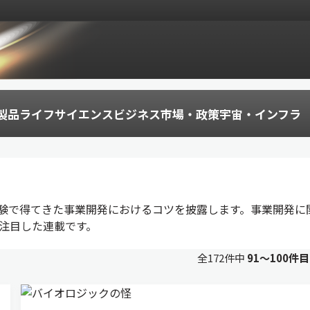
製品
ライフサイエンス
ビジネス
市場・政策
宇宙・インフラ
験で得てきた事業開発におけるコツを披露します。事業開発に
注目した連載です。
全172件中
91〜100件