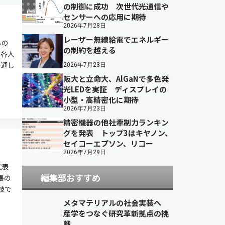
の制御に成功 次世代光通信や
センサーへの応用に期待
2026年7月28日
レーザー無線給電でエネルギー
らの
の制約を越える
は各人
共通し
2026年7月23日
阪大と立命大、AlGaNで多色発
光LEDを実証 ディスプレイの
小型・高精密化に期待
2026年7月23日
精密機器の他社牽制力ランキン
グを発表 トップ3はキヤノン、
セイコーエプソン、リコー
2026年7月29日
代表
編集部おすすめ
張の
技で
メタマテリアルの社会実装へ
産学をつなぐ研究革新拠点の挑
戦