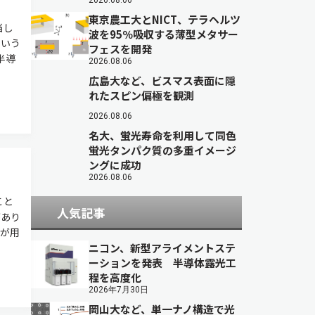
2026.08.06
東京農工大とNICT、テラヘルツ
当し
波を95％吸収する薄型メタサー
にいう
フェスを開発
半導
2026.08.06
広島大など、ビスマス表面に隠
れたスピン偏極を観測
2026.08.06
名大、蛍光寿命を利用して同色
蛍光タンパク質の多重イメージ
ングに成功
2026.08.06
こと
人気記事
があり
が用
ニコン、新型アライメントステ
ーションを発表 半導体露光工
程を高度化
2026年7月30日
岡山大など、単一ナノ構造で光