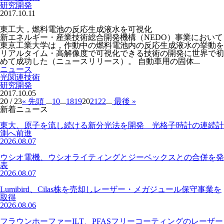
研究開発
2017.10.11
東工大，燃料電池の反応生成液水を可視化
新エネルギー・産業技術総合開発機構（NEDO）事業において
東京工業大学は，作動中の燃料電池内の反応生成液水の挙動を
リアルタイム・高解像度で可視化できる技術の開発に世界で初
めて成功した（ニュースリリース）。 自動車用の固体...
ニュース
光関連技術
研究開発
2017.10.05
20 / 23
« 先頭
...
10
...
18
19
20
21
22
...
最後 »
新着ニュース
東大、原子を流し続ける新分光法を開発 光格子時計の連続計
測へ前進
2026.08.07
ウシオ電機、ウシオライティングとジーベックスとの合併を発
表
2026.08.07
Lumibird、Cilas株を売却しレーザー・メガジュール保守事業を
取得
2026.08.06
フラウンホーファーILT、PFASフリーコーティングのレーザー