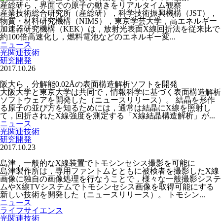
産総研ら，界面での原子の動きをリアルタイム観察
産業技術総合研究所（産総研），科学技術振興機構（JST），
物質・材料研究機構（NIMS），東京学芸大学，高エネルギー
加速器研究機構（KEK）は，放射光表面X線回折法を従来比で
約100倍高速化し，燃料電池などのエネルギー変...
ニュース
光関連技術
研究開発
2017.10.26
阪大ら，分解能0.02Åの表面構造解析ソフトを開発
大阪大学と東京大学は共同で，情報科学に基づく表面構造解析
ソフトウェアを開発した（ニュースリリース）。 結晶を形作
る原子の並び方を知るためには，通常は結晶にX線を照射し
て，回折されたX線強度を測定する「X線結晶構造解析」が...
ニュース
光関連技術
研究開発
2017.10.23
島津，一般的なX線装置でトモシンセシス撮影を可能に
島津製作所は，専用ファントムとともに被検者を撮影したX線
画像に独自の画像処理を行なうことで，様々な一般撮影システ
ムやX線TVシステムでトモシンセシス画像を取得可能にする
新しい技術を開発した（ニュースリリース）。 トモシン...
ニュース
ライフサイエンス
光関連技術