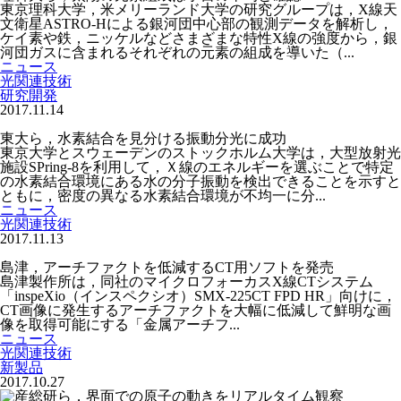
東京理科大学，米メリーランド大学の研究グループは，X線天
文衛星ASTRO-Hによる銀河団中心部の観測データを解析し，
ケイ素や鉄，ニッケルなどさまざまな特性X線の強度から，銀
河団ガスに含まれるそれぞれの元素の組成を導いた（...
ニュース
光関連技術
研究開発
2017.11.14
東大ら，水素結合を見分ける振動分光に成功
東京大学とスウェーデンのストックホルム大学は，大型放射光
施設SPring-8を利用して，Ｘ線のエネルギーを選ぶことで特定
の水素結合環境にある水の分子振動を検出できることを示すと
ともに，密度の異なる水素結合環境が不均一に分...
ニュース
光関連技術
2017.11.13
島津，アーチファクトを低減するCT用ソフトを発売
島津製作所は，同社のマイクロフォーカスX線CTシステム
「inspeXio（インスペクシオ）SMX-225CT FPD HR」向けに，
CT画像に発生するアーチファクトを大幅に低減して鮮明な画
像を取得可能にする「金属アーチフ...
ニュース
光関連技術
新製品
2017.10.27