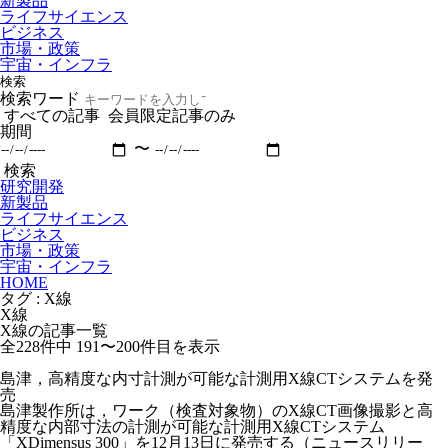
新製品
ライフサイエンス
ビジネス
市場・政策
宇宙・インフラ
検索
検索ワード
すべての記事
会員限定記事のみ
期間
〜
検索
研究開発
新製品
ライフサイエンス
ビジネス
市場・政策
宇宙・インフラ
HOME
タグ : X線
X線
X線の記事一覧
全228件中
191〜200件目を表示
島津，高精度な内寸計測が可能な計測用X線CTシステムを発
売
島津製作所は，ワーク（検査対象物）のX線CT画像撮影と高
精度な内部寸法の計測が可能な計測用X線CTシステム
「XDimensus 300」を12月13日に発売する（ニュースリリー