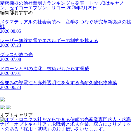
精密機器の他社牽制力ランキングを発表 トップ3はキヤノ
ン、セイコーエプソン、リコー
2026年7月29日
編集部おすすめ
メタマテリアルの社会実装へ 産学をつなぐ研究革新拠点の挑
戦
2026.08.05
レーザー無線給電でエネルギーの制約を越える
2026.07.23
グラスが放つ光
2026.07.08
ドローンとAIの進化 技術がもたらす脅威
2026.07.01
金並みの導電性と赤外透明性を有する高耐久酸化物薄膜
2026.06.23
オプトキャリア