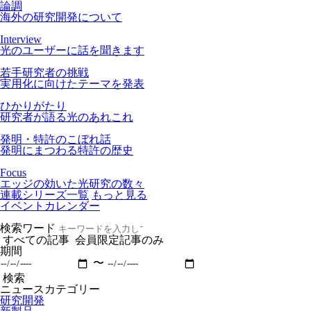
論調
海外の研究開発について
Interview
光のユーザーに話を聞きます
若手研究者の挑戦
実用化に向けたテーマを発表
ひかりがたり
研究者が語る光のあれこれ
発明・特許のこぼれ話
発明にまつわる特許の歴史
Focus
エッジの効いた光研究の数々
連載シリーズ一覧
もっと見る
イベントカレンダー
検索ワード
すべての記事
会員限定記事のみ
期間
〜
検索
ニュースカテゴリー
研究開発