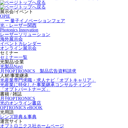
展示会/イベント
OPIE
ー 量子イノベーションフェア
光・レーザー関西
Photonics Innovation
レーザーソリューション
海外展示会
イベントカレンダー
オンライン展示会
セミナー
セミナー一覧
光製品/企業
光製品Navi
月刊OPTRONICS 製品広告資料請求
人材/事業継承
光産業専門求職・求人ナビ「オプトキャリア」
光産業に特化した事業継承コンサルティング
「オプトパートナーズ」
書籍 / 雑誌
月刊OPTRONICS
光のオンライン書店
OPTRONICS eBOOK
光用語
レンズ辞典＆事典
運営サイト
オプトロニクス社ホームページ