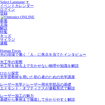
Select Language
▼
イベントカレンダー
ログイン
登録
新着
主張
解説
特集
キッズ
サイラジ
連載
Human Focus
光の現場で働く「人」に焦点を当てたインタビュー
光工学の実際
光工学を操る上で欠かせない物理や知識を解説
ひかり探究
光学習教材を用いた初心者のための光学講座
レーザー光学とレーザー用光学部品の基礎
エドモンド・オプティクスが連載形式で解説
レーザー加工の魅力
基礎から事例まで徹底して分かりやすく解説