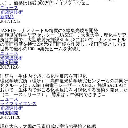
ス）。価格は1億2,000万円～（ソフトウェ...
ニュース
光関連技術
新製品
2017.12.12
JASRIら，ナノメートル精度のX線集光鏡を開発
高輝度光科学研究センター（JASRI），大阪大学，理化学研究
所は共同で，大型放射光施設SPring-8において，ナノメートル
の表面精度を持つ2次元楕円面鏡を作製し，楕円面鏡としては
世界で最小の100nm集光ビームを実現し...
ニュース
光関連技術
研究開発
2017.12.04
理研ら，生体内で起こる化学反応を可視化
理化学研究所（理研），高輝度光科学研究センターらの共同研
究グループは，X線自由電子レーザー（XFEL）施設SACLAに
おいて，生体内で起こる化学反応を可視化する技術を開発した
（ニュースリリース）。 酵素は，生体内でさまざ...
ニュース
ライフサイエンス
光関連技術
研究開発
2017.11.20
理科大ら，太陽の元素組成は宇宙の平均と確認