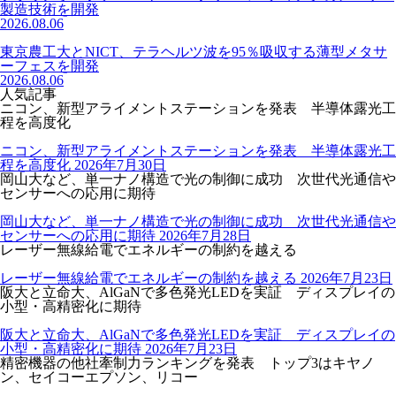
製造技術を開発
2026.08.06
東京農工大とNICT、テラヘルツ波を95％吸収する薄型メタサ
ーフェスを開発
2026.08.06
人気記事
ニコン、新型アライメントステーションを発表 半導体露光工
程を高度化
ニコン、新型アライメントステーションを発表 半導体露光工
程を高度化
2026年7月30日
岡山大など、単一ナノ構造で光の制御に成功 次世代光通信や
センサーへの応用に期待
岡山大など、単一ナノ構造で光の制御に成功 次世代光通信や
センサーへの応用に期待
2026年7月28日
レーザー無線給電でエネルギーの制約を越える
レーザー無線給電でエネルギーの制約を越える
2026年7月23日
阪大と立命大、AlGaNで多色発光LEDを実証 ディスプレイの
小型・高精密化に期待
阪大と立命大、AlGaNで多色発光LEDを実証 ディスプレイの
小型・高精密化に期待
2026年7月23日
精密機器の他社牽制力ランキングを発表 トップ3はキヤノ
ン、セイコーエプソン、リコー