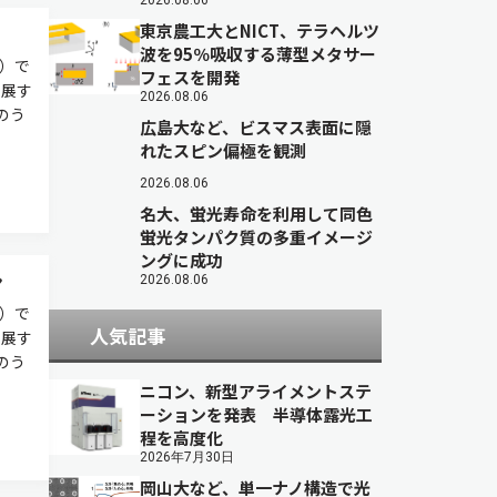
2026.08.06
東京農工大とNICT、テラヘルツ
波を95％吸収する薄型メタサー
浜）で
フェスを開発
出展す
2026.08.06
のう
広島大など、ビスマス表面に隠
れたスピン偏極を観測
2026.08.06
名大、蛍光寿命を利用して同色
蛍光タンパク質の多重イメージ
ングに成功
ン
2026.08.06
浜）で
人気記事
出展す
のう
ニコン、新型アライメントステ
ーションを発表 半導体露光工
程を高度化
2026年7月30日
岡山大など、単一ナノ構造で光