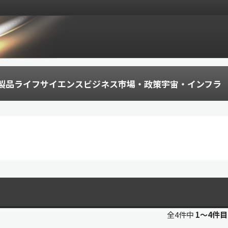
製品
ライフサイエンス
ビジネス
市場・政策
宇宙・インフラ
全4件中
1〜4件