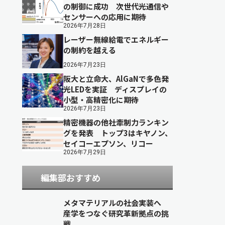
の制御に成功 次世代光通信や
センサーへの応用に期待
2026年7月28日
レーザー無線給電でエネルギー
の制約を越える
2026年7月23日
阪大と立命大、AlGaNで多色発
光LEDを実証 ディスプレイの
小型・高精密化に期待
2026年7月23日
精密機器の他社牽制力ランキン
グを発表 トップ3はキヤノン、
セイコーエプソン、リコー
2026年7月29日
編集部おすすめ
メタマテリアルの社会実装へ
産学をつなぐ研究革新拠点の挑
戦