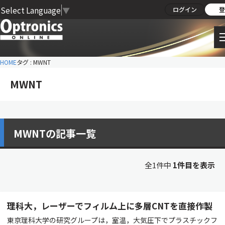
Select Language
▼
ログイン
登
HOME
タグ : MWNT
MWNT
MWNTの記事一覧
全1件中
1件目を表示
理科大，レーザーでフィルム上に多層CNTを直接作製
東京理科大学の研究グループは，室温，大気圧下でプラスチックフ