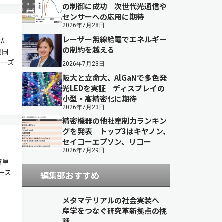
の制御に成功 次世代光通信や
センサーへの応用に期待
2026年7月28日
レーザー無線給電でエネルギー
した
の制約を越える
興国
ニーズ
2026年7月23日
阪大と立命大、AlGaNで多色発
光LEDを実証 ディスプレイの
小型・高精密化に期待
2026年7月23日
精密機器の他社牽制力ランキン
グを発表 トップ3はキヤノン、
セイコーエプソン、リコー
2026年7月29日
簡単
ース
編集部おすすめ
メタマテリアルの社会実装へ
産学をつなぐ研究革新拠点の挑
戦