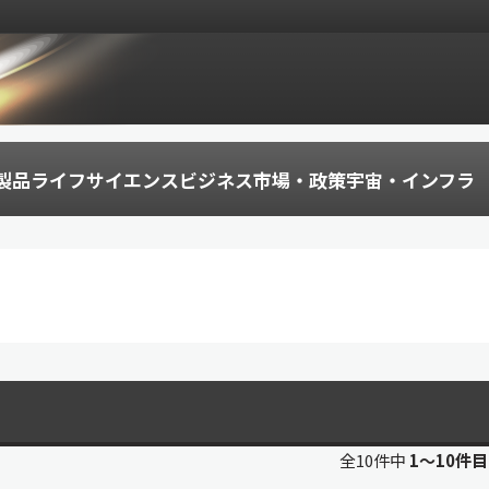
製品
ライフサイエンス
ビジネス
市場・政策
宇宙・インフラ
全10件中
1〜10件