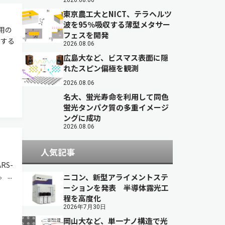
2026.08.06
東京農工大とNICT、テラヘルツ
波を95％吸収する薄型メタサー
専用の
フェスを開発
始する
2026.08.06
広島大など、ビスマス表面に隠
れたスピン偏極を観測
2026.08.06
名大、蛍光寿命を利用して同色
蛍光タンパク質の多重イメージ
ングに成功
2026.08.06
人気記事
RS-
..
ニコン、新型アライメントステ
ーションを発表 半導体露光工
程を高度化
2026年7月30日
岡山大など、単一ナノ構造で光