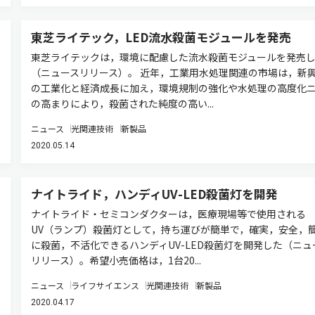
東芝ライテック，LED流水殺菌モジュールを発売
東芝ライテックは，環境に配慮した流水殺菌モジュールを発売
（ニュースリリース）。 近年，工業用水処理関連の市場は，新
の工業化と経済成長に加え，環境規制の強化や水処理の高度化
の高まりにより，殺菌された純度の高い...
ニュース
光関連技術
新製品
2020.05.14
ナイトライド，ハンディUV-LED殺菌灯を開発
ナイトライド・セミコンダクターは，医療現場等で使用される
UV（ランプ）殺菌灯として，持ち運びが簡単で，確実，安全，
に殺菌，不活化できるハンディUV-LED殺菌灯を開発した（ニュ
リリース）。希望小売価格は，1台20...
ニュース
ライフサイエンス
光関連技術
新製品
2020.04.17