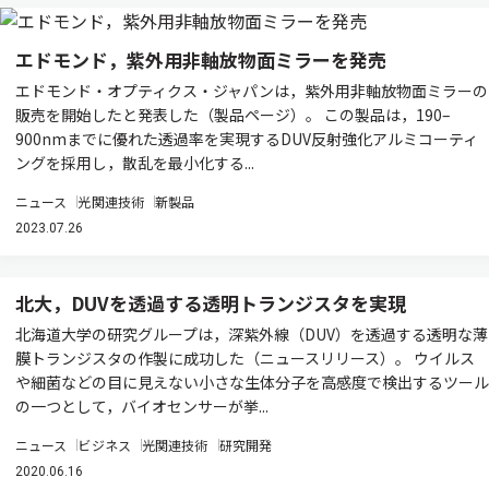
エドモンド，紫外用非軸放物面ミラーを発売
エドモンド・オプティクス・ジャパンは，紫外用非軸放物面ミラーの
販売を開始したと発表した（製品ページ）。 この製品は，190–
900nmまでに優れた透過率を実現するDUV反射強化アルミコーティ
ングを採用し，散乱を最小化する...
ニュース
光関連技術
新製品
2023.07.26
北大，DUVを透過する透明トランジスタを実現
北海道大学の研究グループは，深紫外線（DUV）を透過する透明な薄
膜トランジスタの作製に成功した（ニュースリリース）。 ウイルス
や細菌などの目に見えない小さな生体分子を高感度で検出するツール
の一つとして，バイオセンサーが挙...
ニュース
ビジネス
光関連技術
研究開発
2020.06.16