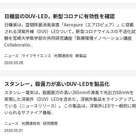
日機装のDUV-LED，新型コロナに有効性を確認
日機装は，空間除菌消臭装置「Aeropure（エアロピュア）」に搭載
される深紫外線（DUV）LEDついて，新型コロナウイルスの不活化試
験を宮崎大学医学部の共同研究講座「医療環境イノベーション講座
Collaboratio...
ニュース
ライフサイエンス
光関連技術
新製品
2020.05.28
スタンレー，殺菌力が高いDUV-LEDを製品化
スタンレー電気は，殺菌能力の高い265nmの波長で光出力50mＷを
実現した深紫外（DUV）LEDを含めた，深紫外製品をラインアップし
ている（ニュースリリース）。 この製品は，深紫外LEDで一般的に用
いられるサファイア基板...
ニュース
光関連技術
研究開発
2020.05.01