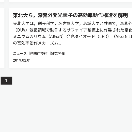
東北大ら，深紫外発光素子の高効率動作構造を解明
東北大学は，創光科学，名古屋大学，名城大学と共同で，深紫
（DUV）波長領域で動作するサファイア基板上に作製された窒
ミニウムガリウム（AlGaN）発光ダイオード（LED）（AlGaN L
の高効率動作メカニズム...
ニュース
光関連技術
研究開発
2019.02.01
1