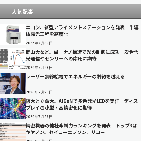
人気記事
ニコン、新型アライメントステーションを発表 半導
体露光工程を高度化
2026年7月30日
岡山大など、単一ナノ構造で光の制御に成功 次世代
光通信やセンサーへの応用に期待
2026年7月28日
レーザー無線給電でエネルギーの制約を越える
2026年7月23日
阪大と立命大、AlGaNで多色発光LEDを実証 ディス
プレイの小型・高精密化に期待
2026年7月23日
精密機器の他社牽制力ランキングを発表 トップ3は
キヤノン、セイコーエプソン、リコー