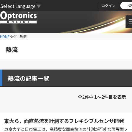
Select Language
▼
ログイン
登
HOME
タグ : 熱流
熱流
熱流の記事一覧
全2件中
1〜2件目を表示
東大ら，面直熱流を計測するフレキシブルセンサ開発
東京大学と日東電工は，高精度な面直熱流の計測が可能な薄膜型フ