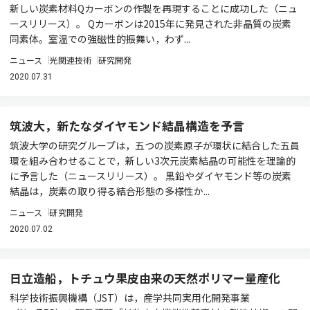
新しい炭素材料Qカーボンの作製を再現することに成功した（ニュ
ースリリース）。 Qカーボンは2015年に発見された非晶質の炭素
同素体。室温での強磁性的振舞い，わず...
ニュース
光関連技術
研究開発
2020.07.31
筑波大，新たなダイヤモンド結晶構造を予言
筑波大学の研究グループは，五つの炭素原子が環状に結合した五員
環を組み合わせることで，新しい3次元炭素結晶の可能性を理論的
に予言した（ニュースリリース）。 黒鉛やダイヤモンド等の炭素
結晶は，炭素の取り得る結合形態の多様性か...
ニュース
研究開発
2020.07.02
日立造船，トチュウ果皮由来の天然ポリマー量産化
科学技術振興機構（JST）は，産学共同実用化開発事業