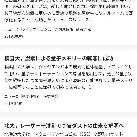
ターの研究グループは，新しく開発した放射線画像化装置を用い，
粒子線がん治療に用いる炭素線の飛跡を照射中にリアルタイムで画
像化することに成功した（ニュースリリース...
ニュース
ライフサイエンス
光関連技術
研究開発
2019.08.09
横国大，炭素による量子メモリーの転写に成功
横浜国立大学は，ダイヤモンド中の炭素同位体を量子メモリーとし
て用い，量子テレポーテーションの原理を応用して，光子の量子状
態を維持したまま情報漏えいによる盗聴の可能性なく，量子メモリ
ーに転写することに世界で初めて成功した（...
ニュース
光関連技術
研究開発
2019.07.01
北大，レーザー干渉計で宇宙ダストの由来を解明へ
北海道大学は，スウェーデン宇宙公社（SSC）の観測ロケット