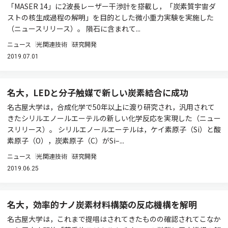
「MASER 14」に2波長レーザー干渉計を搭載し，「炭素質宇宙ダ
ストの核生成過程の解明」を目的とした微小重力実験を実施した
（ニュースリリース）。 隕石に含まれて...
ニュース
光関連技術
研究開発
2019.07.01
名大，LEDと分子触媒で新しい炭素結合に成功
名古屋大学は，合成化学で50年以上に渡り研究され，汎用されて
きたシリルエノールエーテルの新しい化学反応を実現した（ニュー
スリリース）。 シリルエノールエーテルは，ケイ素原子（Si）と酸
素原子（O），炭素原子（C）がSi–...
ニュース
光関連技術
研究開発
2019.06.25
名大，効率的ナノ炭素材料構築の反応機構を解明
名古屋大学は，これまで提唱はされてきたものの確認されてこなか