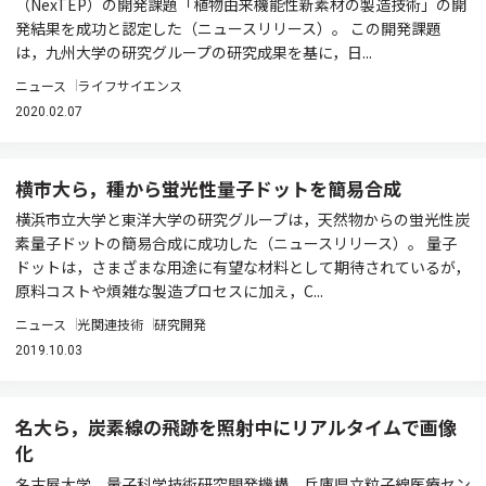
（NexTEP）の開発課題「植物由来機能性新素材の製造技術」の開
発結果を成功と認定した（ニュースリリース）。 この開発課題
は，九州大学の研究グループの研究成果を基に，日...
ニュース
ライフサイエンス
2020.02.07
横市大ら，種から蛍光性量子ドットを簡易合成
横浜市立大学と東洋大学の研究グループは，天然物からの蛍光性炭
素量子ドットの簡易合成に成功した（ニュースリリース）。 量子
ドットは，さまざまな用途に有望な材料として期待されているが，
原料コストや煩雑な製造プロセスに加え，C...
ニュース
光関連技術
研究開発
2019.10.03
名大ら，炭素線の飛跡を照射中にリアルタイムで画像
化
名古屋大学，量子科学技術研究開発機構，兵庫県立粒子線医療セン