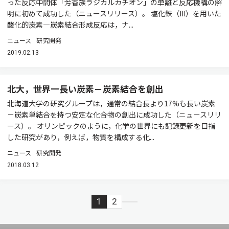
った反応中間体「芳香族ラジカルカチオン」の単離と反応機構の解
明に初めて成功した（ニュースリリース）。 塩化鉄（III）を用いた
酸化的炭素—炭素結合形成反応は，ナ...
ニュース
研究開発
2019.02.13
北大，世界一長い炭素－炭素結合を創出
北海道大学の研究グループは，通常の結合長より17%も長い炭素
－炭素単結合を持つ安定な化合物の創出に成功した（ニュースリリ
ース）。 オリンピックのように，化学の世界にも記録更新を目指
した研究があり，例えば，物質を構成する化...
ニュース
研究開発
2018.03.12
1
2