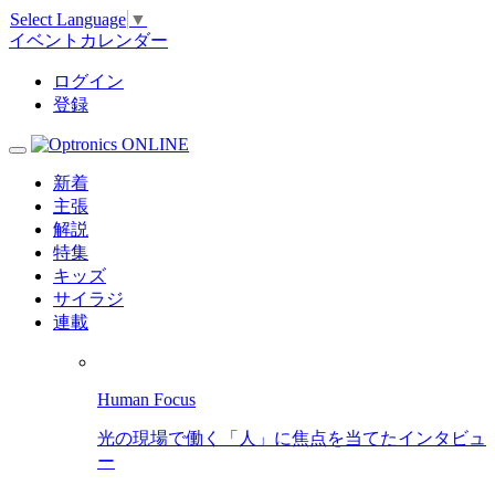
Select Language
▼
イベントカレンダー
ログイン
登録
新着
主張
解説
特集
キッズ
サイラジ
連載
Human Focus
光の現場で働く「人」に焦点を当てたインタビュ
ー