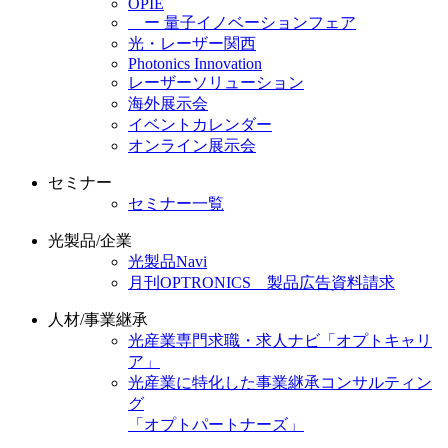
OPIE
ー 量子イノベーションフェア
光・レーザー関西
Photonics Innovation
レーザーソリューション
海外展示会
イベントカレンダー
オンライン展示会
セミナー
セミナー一覧
光製品/企業
光製品Navi
月刊OPTRONICS 製品広告資料請求
人材/事業継承
光産業専門求職・求人ナビ「オプトキャリ
ア」
光産業に特化した事業継承コンサルティン
グ
「オプトパートナーズ」