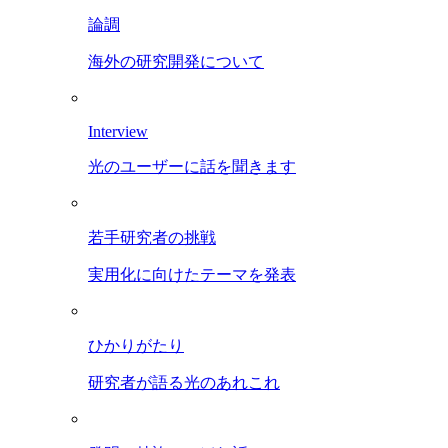
論調
海外の研究開発について
Interview
光のユーザーに話を聞きます
若手研究者の挑戦
実用化に向けたテーマを発表
ひかりがたり
研究者が語る光のあれこれ