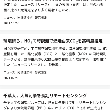
推定した（ニュースリリース）。 雪の表面（雪面）は，他の地表
面と比べて太陽光をより多く反射するため，...
ニュース
光関連技術
研究開発
2021.10.27
環境研ら，NO
同時観測で燃焼由来CO
を高精度推定
2
2
国立環境研究所，宇宙航空研究開発機構，海洋研究開発機構は，航
空機を用いた二酸化炭素（CO2）と二酸化窒素（NO2）の同時観測
データから，燃焼由来のCO2排出量を精度よく推定する手法を開発
した（ニュースリリース）。 脱炭素...
ニュース
光関連技術
研究開発
2021.07.21
千葉大，大気汚染を長期リモートセンシング
千葉大学の研究グループは，世界に先駆けて地上リモートセンシン
グにより大気境界層（PBL）中のオゾン（O3）とそれが生成され