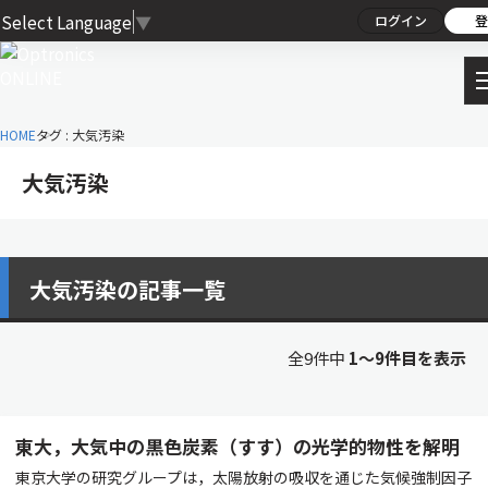
Select Language
▼
ログイン
登
HOME
タグ : 大気汚染
大気汚染
大気汚染の記事一覧
全9件中
1〜9件目を表示
東大，大気中の黒色炭素（すす）の光学的物性を解明
東京大学の研究グループは，太陽放射の吸収を通じた気候強制因子