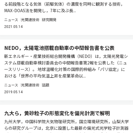
る前段階となる気体（前駆気体）の濃度を同時に観測する技術，
MAX-DOAS法を開発し，7年に及ぶ長...
ニュース
光関連技術
研究開発
2021.05.14
NEDO，太陽電池搭載自動車の中間報告書を公表
新エネルギー・産業技術総合開発機構（NEDO）は，太陽光発電シ
ステム搭載自動車検討委員会の中間報告書第2報を公表した（ニュ
ースリリース）。 地球温暖化対策の国際的枠組み「パリ協定」に
おける「世界の平均気温上昇を産業革命以...
ニュース
光関連技術
話題
2019.05.14
九大ら，黄砂粒子の形態変化を偏光計測で解明
九州大学，中国科学院大気物理研究所，国立環境研究所，山梨大学
らの研究グループは，北京に設置した最新の偏光式光学粒子計測器