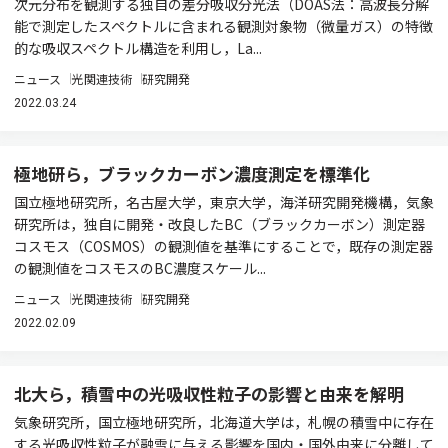
次元分布を観測する独自の差分吸収分光法（DOAS法：高波長分解
能で測定したスペクトルに含まれる観測対象物（微量ガス）の特徴
的な吸収スペクトル構造を利用し，La...
ニュース
光関連技術
研究開発
2022.03.24
極地研ら，ブラックカーボン濃度測定を標準化
国立極地研究所，名古屋大学，東京大学，海洋研究開発機構，気象
研究所は，独自に開発・改良したBC（ブラックカーボン）測定器
コスモス（COSMOS）の観測値を基準にすることで，既存の測定器
の観測値をコスモスのBC濃度スケール...
ニュース
光関連技術
研究開発
2022.02.09
北大ら，積雪中の光吸収性粒子の影響と由来を解明
気象研究所，国立極地研究所，北海道大学は，札幌の積雪中に存在
する光吸収性粒子が融雪に与える影響を国内・国外由来に分離して