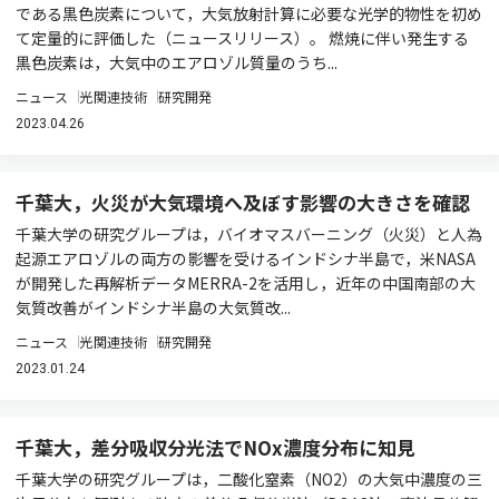
である黒色炭素について，大気放射計算に必要な光学的物性を初め
て定量的に評価した（ニュースリリース）。 燃焼に伴い発生する
黒色炭素は，大気中のエアロゾル質量のうち...
ニュース
光関連技術
研究開発
2023.04.26
千葉大，火災が大気環境へ及ぼす影響の大きさを確認
千葉大学の研究グループは，バイオマスバーニング（火災）と人為
起源エアロゾルの両方の影響を受けるインドシナ半島で，米NASA
が開発した再解析データMERRA-2を活用し，近年の中国南部の大
気質改善がインドシナ半島の大気質改...
ニュース
光関連技術
研究開発
2023.01.24
千葉大，差分吸収分光法でNOx濃度分布に知見
千葉大学の研究グループは，二酸化窒素（NO2）の大気中濃度の三