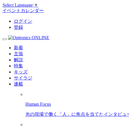
Select Language
▼
イベントカレンダー
ログイン
登録
新着
主張
解説
特集
キッズ
サイラジ
連載
Human Focus
光の現場で働く「人」に焦点を当てたインタビュ