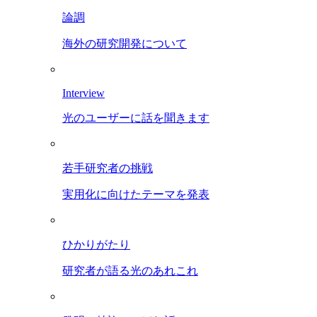
論調
海外の研究開発について
Interview
光のユーザーに話を聞きます
若手研究者の挑戦
実用化に向けたテーマを発表
ひかりがたり
研究者が語る光のあれこれ