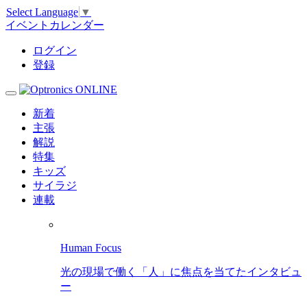
Select Language
▼
イベントカレンダー
ログイン
登録
新着
主張
解説
特集
キッズ
サイラジ
連載
Human Focus
光の現場で働く「人」に焦点を当てたインタビュ
ー