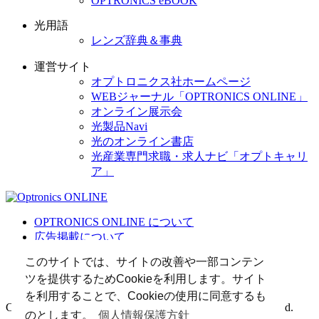
OPTRONICS eBOOK
光用語
レンズ辞典＆事典
運営サイト
オプトロニクス社ホームページ
WEBジャーナル「OPTRONICS ONLINE」
オンライン展示会
光製品Navi
光のオンライン書店
光産業専門求職・求人ナビ「オプトキャリ
ア」
OPTRONICS ONLINE について
広告掲載について
運営会社
このサイトでは、サイトの改善や一部コンテン
個人情報
ツを提供するためCookieを利用します。サイト
光関連リンク集
を利用することで、Cookieの使用に同意するも
Copyright (C) 2025 The Optronics Co., Ltd. All rights reserved.
のとします。
個人情報保護方針