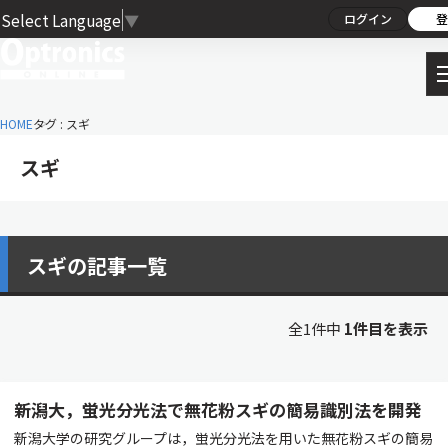
Select Language
▼
ログイン
登
HOME
タグ : スギ
スギ
スギの記事一覧
全1件中
1件目を表示
新潟大，蛍光分光法で無花粉スギの簡易識別法を開発
新潟大学の研究グループは，蛍光分光法を用いた無花粉スギの簡易