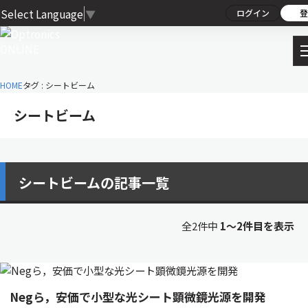
Select Language
▼
ログイン
登
HOME
タグ : シートビーム
シートビーム
シートビームの記事一覧
全2件中
1〜2件目を表示
Negら，安価で小型な光シート顕微鏡光源を開発