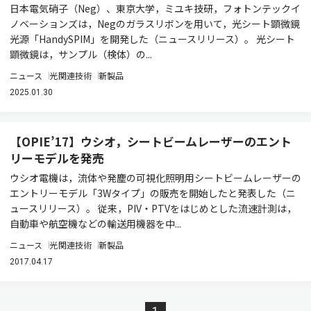
日本電気硝子（Neg）、東京大学，ミユキ技研，フォトンテックイ
ノベーションズは，Negのガラスリボンを用いて，光シート顕微鏡
光源「HandySPIM」を開発した（ニュースリリース）。 光シート
顕微鏡は，サンプル（検体）の...
ニュース
光関連技術
新製品
2025.01.30
【OPIE’17】ウシオ，シートビームレーザーのエント
リーモデルを発売
ウシオ電機は，流体や発塵の可視化照明用シートビームレーザーの
エントリーモデル「3Wタイプ」の販売を開始したと発表した（ニ
ュースリリース）。 従来，PIV・PTVをはじめとした流速計測は，
自動車や航空機などの輸送用機器を中...
ニュース
光関連技術
新製品
2017.04.17