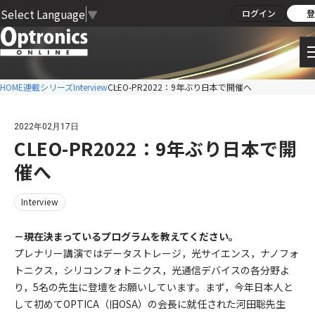
Select Language
▼
ログイン
登
HOME
連載シリーズ
Interview
CLEO-PR2022：9年ぶり日本で開催へ
2022年02月17日
CLEO-PR2022：9年ぶり日本で開
催へ
Interview
－現在決まっているプログラムを教えてください。
プレナリー講演ではデータストレージ，光サイエンス，ナノフォ
トニクス，シリコンフォトニクス，光通信デバイスの各分野よ
り，5名の先生に登壇をお願いしています。まず，今年日本人と
して初めてOPTICA（旧OSA）の会長に就任された河田聡先生