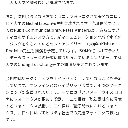
（大阪大学名誉教授）が講演されます。
また，次期会長となる方でシリコンフォトニクスで著名なコロン
ビア大学のMichal Lipson先生も登壇されます。光通信分野とし
てはNubis CommunicationsのPeter Winzer氏が，さらにオプ
ティカルサイエンスの方で，光マニュピレーションやバイオイメ
ージングをやられているセントアンドリュース大学のKishan
Dholakia先生も講演を予定しています。ISOMからはオプティカ
ルデータストレージの研究に取り組まれているシンガポール工科
大学のChong Tos Chong先生の講演が予定されています。
会期中はワークショップをナイトセッションで行なうことも予定
しています。オンラインとのハイブリッド形式で，４つのワーク
ショップが企画されています。一つ目は『アフター／ウイズ コロ
ナにフォトニクスが果たす役割』，二つ目は『脱炭素社会に貢献
するフォトニクス技術』，三つ目は『量子時代におけるフォトニ
クス』，四つ目は『モビリティ社会での先進フォトニクス技術』
です。