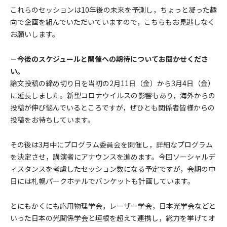
これらのセッションは10年後の未来を予測し，ちょっと凝った趣
向で企画を組んでいただいていますので，こちらもお見逃しなく
お願いします。
－今後のスケジュールと開催への期待についてお聞かせくださ
い。
論文投稿の締め切り日を当初の2月11日（金）から3月4日（金）
に延長しました。新型コロナウイルスの影響もあり，海外からの
投稿が伸び悩んでいるところですが，ぜひとも関係者皆様からの
投稿をお待ちしています。
その後は3月中にプログラム委員会を開催し，詳細なプログラム
を決定させ，講演者にアナウンスを進めます。今回ソーシャルデ
ィスタンスを考慮したセッション数になる予定ですが，会期の中
日には札幌パークホテルでバンケットも計画しています。
とにもかくにも応用物理学会，レーザー学会，日本光学会などと
いった日本の光関係学会と垣根を超えて連携し，総力を挙げてオ