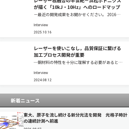
レーザー核融合の半世紀－浜松ホトニクス
が描く「10kJ・10Hz」へのロードマップ
－最近の開発成果をお聞かせください。 2016
年，東京大学の小林洋平先生をプロジェクトリー
Interview
ダーとした新エネルギー・産業技術総合開発機構
（NEDO）プロジェクト「高輝度・高効率次世代
2025.10.16
レーザー技術開発」で250J・10Hz級…
レーザーを使いこなし，品質保証に繋げる
加工プロセス開発が重要
─銅材料の特性を十分に理解する必要があるとい
うことでしょうか 溶接分野では，比較的適用が多
Interview
い鉄鋼材料やステンレス鋼に比べて，銅材料は熱
がスーッと早く逃げていきやすいので，熱伝導率
2024.08.12
がかなり大きいという特性があります。ですか…
新着ニュース
東大、原子を流し続ける新分光法を開発 光格子時計
の連続計測へ前進