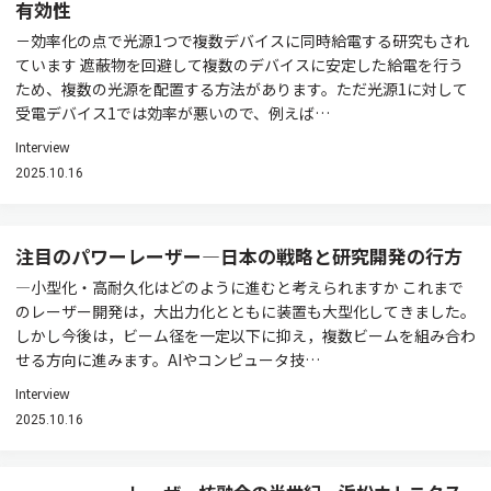
有効性
－効率化の点で光源1つで複数デバイスに同時給電する研究もされ
ています 遮蔽物を回避して複数のデバイスに安定した給電を行う
ため、複数の光源を配置する方法があります。ただ光源1に対して
受電デバイス1では効率が悪いので、例えば…
Interview
2025.10.16
注目のパワーレーザー―日本の戦略と研究開発の行方
―小型化・高耐久化はどのように進むと考えられますか これまで
のレーザー開発は，大出力化とともに装置も大型化してきました。
しかし今後は，ビーム径を一定以下に抑え，複数ビームを組み合わ
せる方向に進みます。AIやコンピュータ技…
Interview
2025.10.16