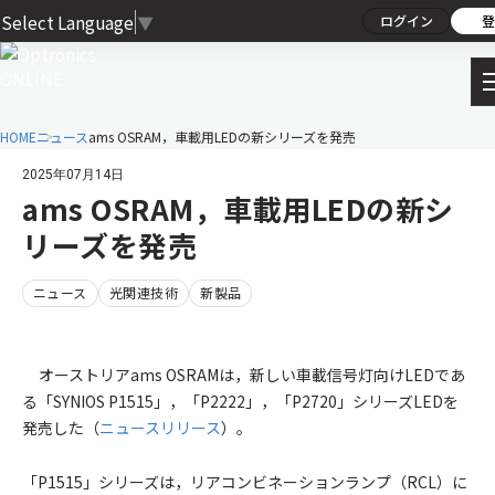
Select Language
▼
ログイン
登
HOME
ニュース
ams OSRAM，車載用LEDの新シリーズを発売
2025年07月14日
ams OSRAM，車載用LEDの新シ
リーズを発売
ニュース
光関連技術
新製品
オーストリアams OSRAMは，新しい車載信号灯向けLEDであ
る「SYNIOS P1515」，「P2222」，「P2720」シリーズLEDを
発売した（
ニュースリリース
）。
「P1515」シリーズは，リアコンビネーションランプ（RCL）に