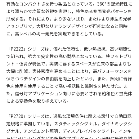
有効なコンパクトさを持つ製品となっている。360°の配光特性に
より滑らかで均質な外観を実現し，特色ある側面発光パターンを
形成する。それにより，より少ないLED，またはより薄型の光学
アセンブリで，大胆なリアランプデザインが可能になると同時
に，高レベルの均一発光を実現できるとしている。
「P2222」シリーズは，優れた信頼性，低い熱抵抗，高い明瞭性
で知られ，強力で安定性の高い製品となっている。狭フットプリ
ント・低背が特長で，実装に要するスペースが従来の部品よりも
大幅に削減。実装密度を高めることにより，高パフォーマンスを
保ちつつデザインの自由度を向上したという。また，照明に青緑
色を使用を使用することで高い視認性と識別性を持たせた。ま
た，信号灯アプリケーション向けに必要とされる飽和色と蛍光体
による変換色を取り揃えている。
「P2720」シリーズは，過酷な環境条件に耐える設計で自動車認
定規格に準拠している。スタティックシグナル，ダイナミックシ
グナル，アンビエント照明，ディスプレイバックライト，インキ
ャビンセンシングなどの多様なアプリケーション分野に最適な製