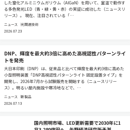
した窒化アルミニウムガリウム（AlGaN）を用いて、室温で動作す
る多色発光LED（青・緑・黄・赤）の実証に成功した（ニュースリ
リース）。 現在、注目されている「…
ニュース
光関連技術
2026.07.23
DNP、輝度を最大約3倍に高めた高視認性パターンライ
トを発売
大日本印刷（DNP）は、従来品と比べて輝度を最大約3倍に高めた
小型照明装置「DNP高視認性パターンライト 固定設置タイプ」を
開発し、2026年7月から試験販売を開始する（ニュースリリー
ス）。明るい屋内施設や寒冷地などで、…
ニュース
新製品
2026.07.13
国内照明市場、LED更新需要で2030年に1
兆3,280億円へ 矢野経済研究所予測