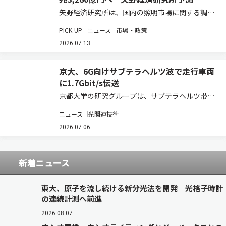
矢野経済研究所は、国内の照明市場に関する調査
結果を発表した（ニュースリリース）。2025年
PICK UP
ニュース
市場・政策
の国内照明総市場規模は、前年比3.8％増の1兆
910億2,500万円と推計している。既設の蛍光灯
2026.07.13
などからLED照明への更新需要が、…
京大、6G向けサブテラヘルツ波で走行車両
に1.7Gbit/s伝送
京都大学の研究グループは、サブテラヘルツ帯を
用いた車両通信システムにおいて、実走行車両に
ニュース
光関連技術
対する高速大容量伝送に成功した（ニュースリリ
ース）。 研究グループは、100GHz帯のサブテラ
2026.07.06
ヘルツ波を用い、交差点から約300mに…
新着ニュース
東大、原子を流し続ける新分光法を開発 光格子時計
の連続計測へ前進
2026.08.07