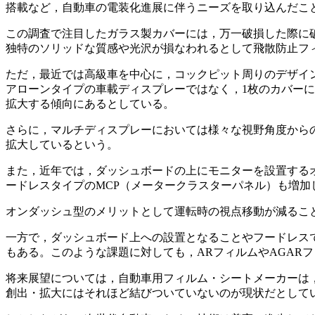
搭載など，自動車の電装化進展に伴うニーズを取り込んだこと
この調査で注目したガラス製カバーには，万一破損した際に
独特のソリッドな質感や光沢が損なわれるとして飛散防止フ
ただ，最近では高級車を中心に，コックピット周りのデザイン
アローンタイプの車載ディスプレーではなく，1枚のカバー
拡大する傾向にあるとしている。
さらに，マルチディスプレーにおいては様々な視野角度からの
拡大しているという。
​また，近年では，ダッシュボードの上にモニターを設置する
ードレスタイプのMCP（メータークラスターパネル）も増加
オンダッシュ型のメリットとして運転時の視点移動が減るこ
一方で，ダッシュボード上への設置となることやフードレス
もある。このような課題に対しても，ARフィルムやAGAR
将来展望については，自動車用フィルム・シートメーカーは，CASE（
創出・拡大にはそれほど結びついていないのが現状だとして