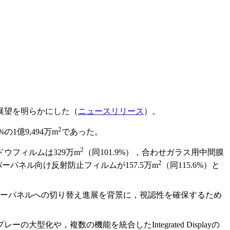
展望を明らかにした（
ニュースリリース
）。
2
1億9,494万m
であった。
2
ドウフィルムは329万m
（同101.9%），合わせガラス用中間膜
2
バーパネル向け反射防止フィルムが157.5万m
（同115.6%）と
バーパネルへの切り替え進展を背景に，視認性を確保するため
や，複数の機能を統合したIntegrated Displayの