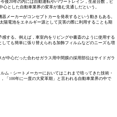
今後20年の内には自動運転やパワートレイン，生産台数，ビ
CASEを中心とした自動車業界の変革が進む見通しだという。
T機器メーカーがコンセプトカーを発表するという動きもある。
や太陽電池をエネルギー源として災害の際に利用することも期
予感する。例えば，車室内をリビングや書斎のように使用する
としても簡単に張り替えられる加飾フィルムなどのニーズも増
スが中心だった合わせガラス用中間膜の採用部位はサイドガラ
ィルム・シートメーカーにおいてはこれまで培ってきた技術・
，「100年に一度の大変革期」と言われる自動車業界の中で