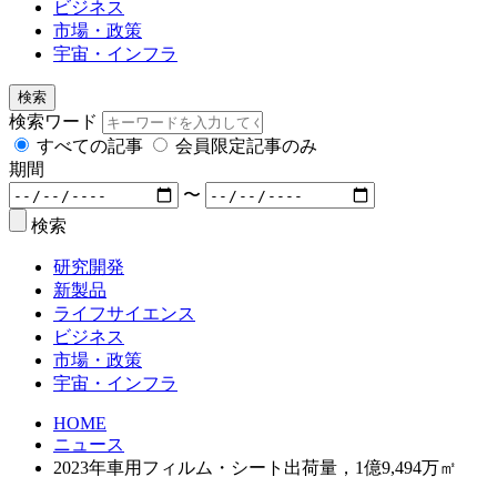
ビジネス
市場・政策
宇宙・インフラ
検索
検索ワード
すべての記事
会員限定記事のみ
期間
〜
検索
研究開発
新製品
ライフサイエンス
ビジネス
市場・政策
宇宙・インフラ
HOME
ニュース
2023年車用フィルム・シート出荷量，1億9,494万㎡