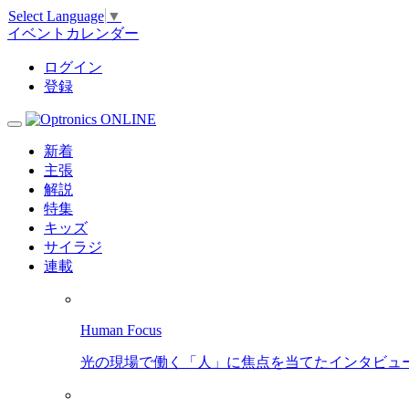
Select Language
▼
イベントカレンダー
ログイン
登録
新着
主張
解説
特集
キッズ
サイラジ
連載
Human Focus
光の現場で働く「人」に焦点を当てたインタビュ