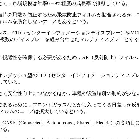
で，市場規模は年率6～9%程度の成長率で推移している。
破片の飛散を防止するため飛散防止フィルムが貼合されるが，
ィルムを貼合しないケースもあるという。
を，CID（センターインフォメーションディスプレー）やM
に複数のディスプレーを組み合わせたマルチディスプレーとする
視認性を確保する必要があるため，AR（反射防止）フィルム
オンダッシュ型のCID（センターインフォメーションディスプ
している。
とで安全性向上につながるほか，車種や設置場所の制約が少な
であるために，フロントガラスなどから入ってくる日差しが反
フィルムのニーズは拡大しているという。
Connected，Autonomous，Shared，Electri
いる。