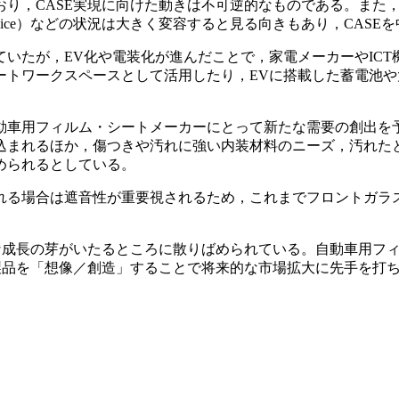
り，CASE実現に向けた動きは不可逆的なものである。また，
s a Service）などの状況は大きく変容すると見る向きもあり，
いたが，EV化や電装化が進んだことで，家電メーカーやIC
ートワークスペースとして活用したり，EVに搭載した蓄電池
動車用フィルム・シートメーカーにとって新たな需要の創出を
込まれるほか，傷つきや汚れに強い内装材料のニーズ，汚れた
められるとしている。
れる場合は遮音性が重要視されるため，これまでフロントガラ
々な成長の芽がいたるところに散りばめられている。自動車用フ
製品を「想像／創造」することで将来的な市場拡大に先手を打ち