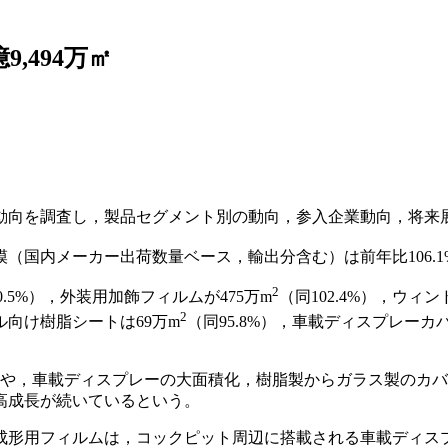
,494万㎡
動向を調査し，製品セグメント別の動向，参入企業動向，将来
国内メーカー出荷数量ベース，輸出分含む）は前年比106.1%の
2
0.5%），外装用加飾フィルムが475万m
（同102.4%），ウィン
2
ル向け樹脂シートは69万m
（同95.8%），車載ディスプレーカ
加や，車載ディスプレーの大面積化，樹脂製からガラス製のカ
高成長が続いているという。
ィルムは，コックピット周辺に搭載される車載ディスプレーの大型化