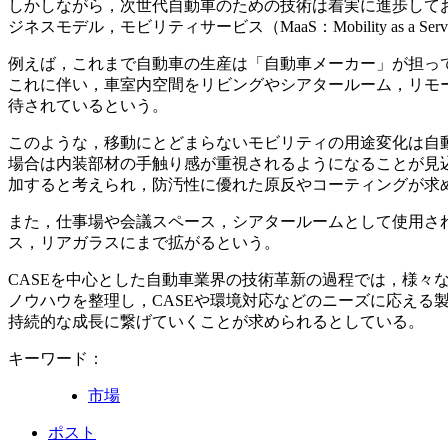
しかしながら，次世代自動車のための技術は着実に進歩してお
ジネスモデル，モビリティサービス（MaaS：Mobility a
例えば，これまで自動車の生産は「自動車メーカー」が担って
これに伴い，車室内空間をリビングやシアタールーム，リモ
待されているという。
このような，移動にとどまらないモビリティの用途変化は自
場合は内装部材の手触り感が重視されるようになることが見
加すると考えられ，防汚性に優れた原反やコーティングが求
また，仕事場や会議スペース，シアタールームとして使用さ
ス，リアガラスにまで拡がるという。
​CASEを中心とした自動車業界の技術革新の過程では，様
ノウハウを整理し，CASEや環境対応などのニーズに応える
持続的な成長に繋げていくことが求められるとしている。
キーワード：
市場
ポスト