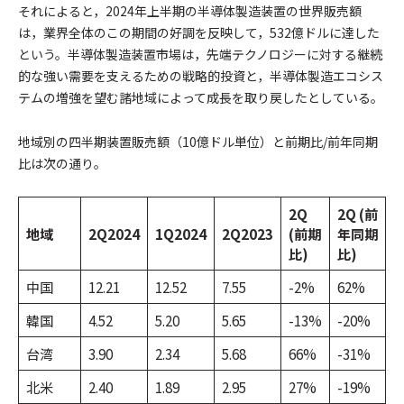
それによると，2024年上半期の半導体製造装置の世界販売額
は，業界全体のこの期間の好調を反映して，532億ドルに達した
という。半導体製造装置市場は，先端テクノロジーに対する継続
的な強い需要を支えるための戦略的投資と，半導体製造エコシス
テムの増強を望む諸地域によって成長を取り戻したとしている。
地域別の四半期装置販売額（10億ドル単位）と前期比/前年同期
比は次の通り。
2Q
2Q (前
地域
2Q2024
1Q2024
2Q2023
(前期
年同期
比)
比)
中国
12.21
12.52
7.55
-2%
62%
韓国
4.52
5.20
5.65
-13%
-20%
台湾
3.90
2.34
5.68
66%
-31%
北米
2.40
1.89
2.95
27%
-19%