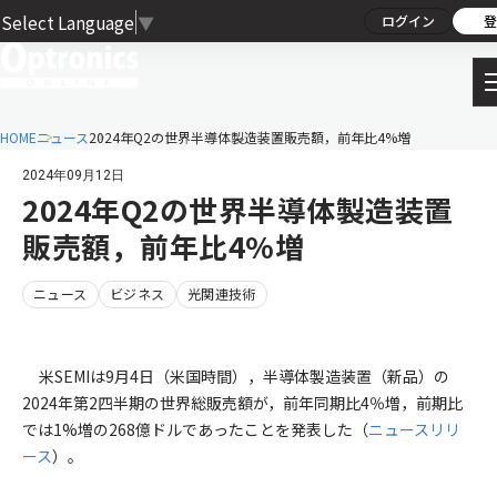
Select Language
▼
ログイン
登
HOME
ニュース
2024年Q2の世界半導体製造装置販売額，前年比4%増
2024年09月12日
2024年Q2の世界半導体製造装置
販売額，前年比4%増
ニュース
ビジネス
光関連技術
米SEMIは9月4日（米国時間），半導体製造装置（新品）の
2024年第2四半期の世界総販売額が，前年同期比4％増，前期比
では1%増の268億ドルであったことを発表した（
ニュースリリ
ース
）。