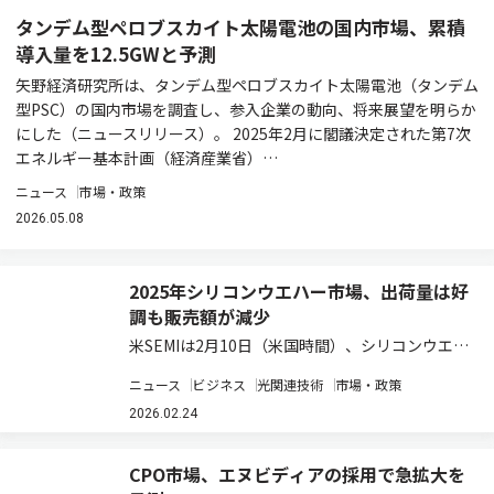
タンデム型ペロブスカイト太陽電池の国内市場、累積
導入量を12.5GWと予測
矢野経済研究所は、タンデム型ペロブスカイト太陽電池（タンデム
型PSC）の国内市場を調査し、参入企業の動向、将来展望を明らか
にした（ニュースリリース）。 2025年2月に閣議決定された第7次
エネルギー基本計画（経済産業省）…
ニュース
市場・政策
2026.05.08
2025年シリコンウエハー市場、出荷量は好
調も販売額が減少
米SEMIは2月10日（米国時間）、シリコンウエハ
ー業界の分析結果をもとに、2025年のシリコン
ニュース
ビジネス
光関連技術
市場・政策
ウエハー出荷量が前年比5.8%増の129億7,300万
平方インチとなった一方で、販売額は前年比
2026.02.24
1.2%減の114億ドルとなっ…
CPO市場、エヌビディアの採用で急拡大を