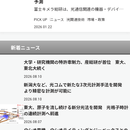
予測
富士キメラ総研は、光通信関連の機器・デバイス
の世界市場を調査し、その結果を「2026 光通信
PICK UP
ニュース
光関連技術
市場・政策
関連市場総調査」にまとめた（ニュースリリー
ス）。近年、光通信市場を取り巻く環境はデータ
2026.01.22
センターやAI向けの設備投資に伴い需要が増…
新着ニュース
大学・研究機関の特許牽制力、産総研が首位 東大、
東北大続く
2026.08.10
新潟大など、光コムで新たな3次元計測手法を開発
より精密な計測が可能に
2026.08.10
東大、原子を流し続ける新分光法を開発 光格子時計
の連続計測へ前進
2026.08.07
ウシオ電機、ウシオライティングとジーベックスとの