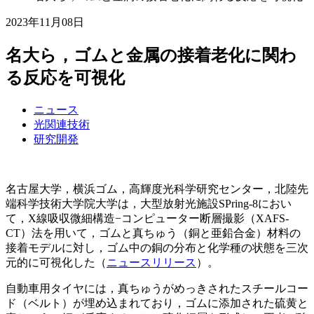
2023年11月08日
名大ら，ゴムと金属の接着老化に関わ
る反応を可視化
ニュース
光関連技術
研究開発
名古屋大学，横浜ゴム，高輝度光科学研究センター，北陸先
端科学技術大学院大学は，大型放射光施設SPring-8におい
て，X線吸収微細構造−コンピューター断層撮影（XAFS-
CT）法を用いて，ゴムと真ちゅう（銅と亜鉛合金）材料の
接着モデルに対し，ゴム中の銅の分布と化学種の状態を三次
元的に可視化した（
ニュースリリース
）。
自動車用タイヤには，真ちゅうがめっきされたスチールコー
ド（ベルト）が埋め込まれており，ゴムに添加された硫黄と