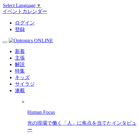
Select Language
▼
イベントカレンダー
ログイン
登録
新着
主張
解説
特集
キッズ
サイラジ
連載
Human Focus
光の現場で働く「人」に焦点を当てたインタビュ
ー