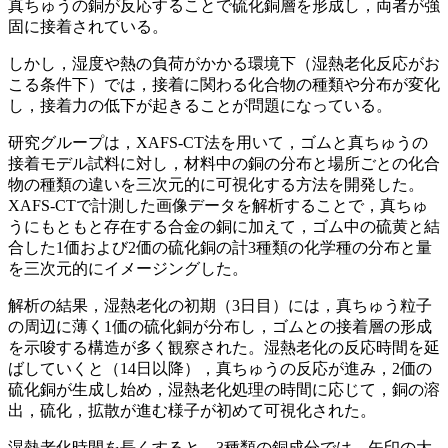
真ちゅうの銅が反応することで硫化銅層を形成し，両者が強
固に接着されている。
しかし，湿度や熱の負荷がかかる環境下（湿熱老化反応がお
こる条件下）では，接着に関わる化合物の種類や分布が変化
し，接着力の低下が起きることが問題になっている。
研究グループは，XAFS-CT法を用いて，ゴムと真ちゅうの
接着モデル試料に対し，材料中の銅の分布と場所ごとの化合
物の種類の違いを三次元的に可視化する方法を開発した。
XAFS-CTで計測した画像データを解析することで，真ちゅ
うにもともと存在する合金の銅に加えて，ゴム中の硫黄と結
合した1価および2価の硫化銅の計3種類の化学種の分布と量
を三次元的にイメージングした。
解析の結果，湿熱老化の初期（3日目）には，真ちゅう粒子
の周辺に薄く1価の硫化銅が分布し，ゴムとの接着層の形成
を示唆する構造が多く観察された。湿熱老化の反応時間を延
ばしていくと（14日以降），真ちゅうの反応が進み，2価の
硫化銅が生成し始め，湿熱老化処理の時間に応じて，銅の溶
出，硫化，拡散が進む様子が初めて可視化された。
湿熱老化時間を長くすると，3種類の銅成分では，矢印の大