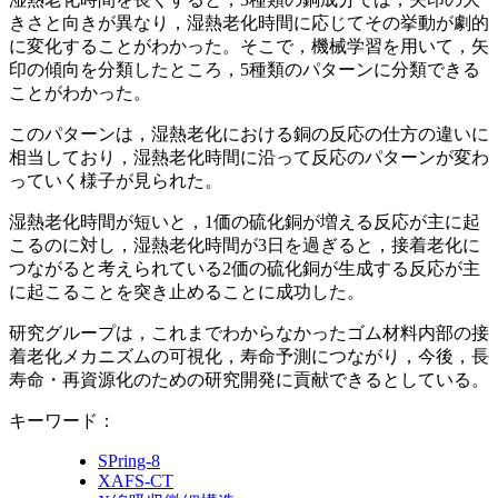
きさと向きが異なり，湿熱老化時間に応じてその挙動が劇的
に変化することがわかった。そこで，機械学習を用いて，矢
印の傾向を分類したところ，5種類のパターンに分類できる
ことがわかった。
このパターンは，湿熱老化における銅の反応の仕方の違いに
相当しており，湿熱老化時間に沿って反応のパターンが変わ
っていく様子が見られた。
湿熱老化時間が短いと，1価の硫化銅が増える反応が主に起
こるのに対し，湿熱老化時間が3日を過ぎると，接着老化に
つながると考えられている2価の硫化銅が生成する反応が主
に起こることを突き止めることに成功した。
研究グループは，これまでわからなかったゴム材料内部の接
着老化メカニズムの可視化，寿命予測につながり，今後，長
寿命・再資源化のための研究開発に貢献できるとしている。
キーワード：
SPring-8
XAFS-CT