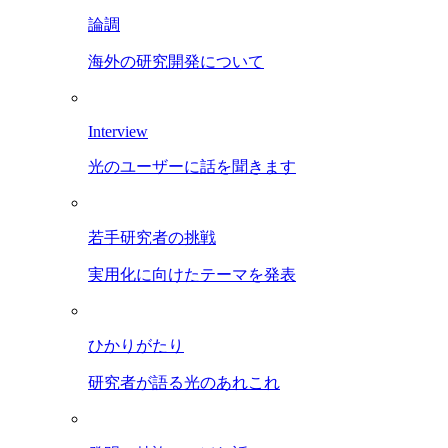
論調
海外の研究開発について
Interview
光のユーザーに話を聞きます
若手研究者の挑戦
実用化に向けたテーマを発表
ひかりがたり
研究者が語る光のあれこれ