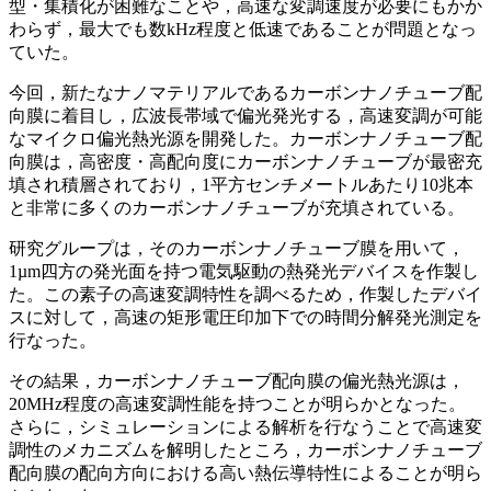
型・集積化が困難なことや，高速な変調速度が必要にもかか
わらず，最大でも数kHz程度と低速であることが問題となっ
ていた。
今回，新たなナノマテリアルであるカーボンナノチューブ配
向膜に着目し，広波長帯域で偏光発光する，高速変調が可能
なマイクロ偏光熱光源を開発した。カーボンナノチューブ配
向膜は，高密度・高配向度にカーボンナノチューブが最密充
填され積層されており，1平方センチメートルあたり10兆本
と非常に多くのカーボンナノチューブが充填されている。
研究グループは，そのカーボンナノチューブ膜を用いて，
1µm四方の発光面を持つ電気駆動の熱発光デバイスを作製し
た。この素子の高速変調特性を調べるため，作製したデバイ
スに対して，高速の矩形電圧印加下での時間分解発光測定を
行なった。
その結果，カーボンナノチューブ配向膜の偏光熱光源は，
20MHz程度の高速変調性能を持つことが明らかとなった。
さらに，シミュレーションによる解析を行なうことで高速変
調性のメカニズムを解明したところ，カーボンナノチューブ
配向膜の配向方向における高い熱伝導特性によることが明ら