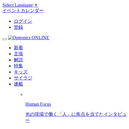
Select Language
▼
イベントカレンダー
ログイン
登録
新着
主張
解説
特集
キッズ
サイラジ
連載
Human Focus
光の現場で働く「人」に焦点を当てたインタビュ
ー