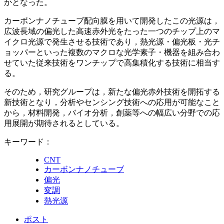
かとなった。
カーボンナノチューブ配向膜を用いて開発したこの光源は，
広波長域の偏光した高速赤外光をたった一つのチップ上のマ
イクロ光源で発生させる技術であり，熱光源・偏光板・光チ
ョッパーといった複数のマクロな光学素子・機器を組み合わ
せていた従来技術をワンチップで高集積化する技術に相当す
る。
そのため，研究グループは，新たな偏光赤外技術を開拓する
新技術となり，分析やセンシング技術への応用が可能なこと
から，材料開発，バイオ分析，創薬等への幅広い分野での応
用展開が期待されるとしている。
キーワード：
CNT
カーボンナノチューブ
偏光
変調
熱光源
ポスト