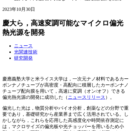
2023年10月30日
慶大ら，高速変調可能なマイクロ偏光
熱光源を開発
ニュース
光関連技術
研究開発
慶應義塾大学と米ライス大学は，一次元ナノ材料であるカー
ボンナノチューブが高密度・高配向に積層したカーボンナノ
チューブ配向膜を用いて，高速に変調（オン/オフ）できる
偏光熱光源の開発に成功した（
ニュースリリース
）。
偏光した光は，物質分析やバイオ分析，創薬などの分野で重
要であり，基礎研究から産業界まで広く活用されている。し
かしながら，これらを応用した高感度化や時間依存測定に
は，マクロサイズの偏光板や光チョッパーを用いるため小