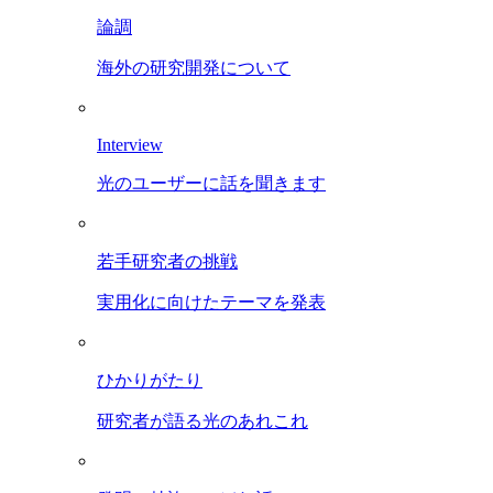
論調
海外の研究開発について
Interview
光のユーザーに話を聞きます
若手研究者の挑戦
実用化に向けたテーマを発表
ひかりがたり
研究者が語る光のあれこれ