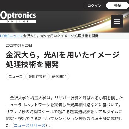
ログイン
登録
HOME
ニュース
金沢大ら，光AIを用いたイメージ処理技術を開発
2023年09月20日
金沢大ら，光AIを用いたイメージ
処理技術を開発
ニュース
光関連技術
研究開発
金沢大学と埼玉大学は，リザバー計算と呼ばれる小脳を模した
ニューラルネットワークを実装した光集積回路などに基づいて，
サブナノ秒の時間スケールで起こる超高速現象をリアルタイムに
認識・検出できる新しいマシンビジョン技術の原理実証に成功し
た（
ニュースリリース
）。