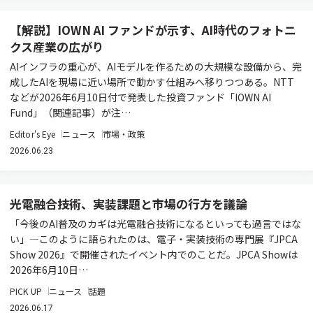
【解説】IOWN AI ファンドが示す、AI時代のフォトニ
クス産業の広がり
AIインフラの重心が、AIモデルを作るための大規模な設備から、完
成したAIを現場に近い場所で動かす仕組みへ移りつつある。NTT
などが2026年6月10日付で発表した投資ファンド「IOWN AI
Fund」（関連記事）が注…
Editor's Eye
ニュース
市場・政策
2026.06.23
光電融合技術、実装課題と市場の行方を議論
「今後のAI普及のカギは光電融合技術になるといっても過言ではな
い」―このように語られたのは、電子・実装技術の専門展『JPCA
Show 2026』で開催されたイベント内でのことだ。JPCA Showは
2026年6月10日…
PICK UP
ニュース
話題
2026.06.17