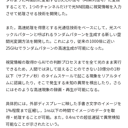
することで，1つのチャンネルだけで光NN回路に視覚情報を入力
させて処理させる技術を開発した。
また，高速処理を得意とする光通信技術をベースにして，光スペ
ックルパターンと呼ばれるランダムパターンを生成する新しい空
間光変調方法を開発した。これにより，従来の1000倍に近い
25GHzでランダムパターンの高速生成が可能になった。
視覚情報の取得からAIでの判断プロセスまでを全て光のまま実行
できるため，人間では決して捉えることのできない10億分の1秒
以下（サブナノ秒）のタイムスケールで起こる現象をリアルタイ
ムに認識したり，そこで発生する未知の異常を検出したり，さら
にはそのような高速現象の録画・再生が可能になる。
具体的には，外部ディスプレーに映した手書き文字のイメージを
1%程度まで圧縮し，1ns以下の時間でイメージのデータを取
得・処理することが可能。また，0.4nsでの超低遅延で異常検知
可能なことが示されたという。