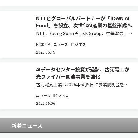
NTTとグローバルパートナーが「IOWN AI
Fund」を設立、次世代AI産業の基盤形成へ
NTT、Young Sohn氏、SK Group、中華電信、お
よび日本政策投資銀行は、AI時代の先端技術への
PICK UP
ニュース
ビジネス
投資を通じてIOWNエコシステムの構築と新たな
事業創出を目指す投資ファンド「IOWN AI
2026.06.15
Fund」を組成した…
AIデータセンター投資が過熱、古河電工が
光ファイバー関連事業を強化
古河電気工業は2026年6月5日に事業説明会を開
催し、光ソリューション領域の今後の事業方針を
ニュース
ビジネス
発表した。 光ソリューション領域長の浅尾真史氏
は、2030年に向け「革新的な光ソリューション
2026.06.06
でAI時代のネットワークを構築し、社…
新着ニュース