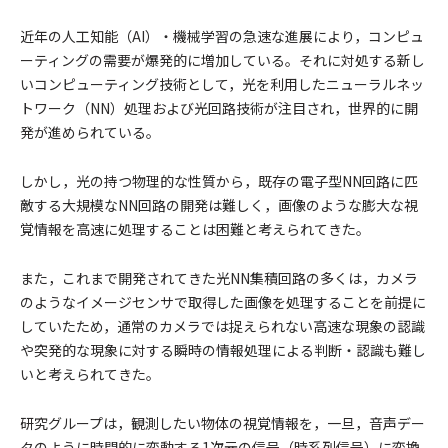
近年の人工知能（AI）・機械学習の急速な進展により，コンピュ
ーティングの需要が爆発的に増加している。それに対処する新し
いコンピューティング技術として，光を利用したニューラルネッ
トワーク（NN）処理および光回路技術が注目され，世界的に開
発が進められている。
しかし，光の持つ物理的な性質から，既存の電子型NN回路に匹
敵する大規模なNN回路の開発は難しく，画像のような膨大な視
覚情報を高速に処理することは困難と考えられてきた。
また，これまで開発されてきた光NN集積回路の多くは，カメラ
のようなイメージセンサで取得した画像を処理することを前提に
していたため，通常のカメラでは捉えられない高速な現象の認識
や突発的な現象に対する瞬時の情報処理による判断・認識も難し
いと考えられてきた。
研究グループは，観測したい物体の視覚情報を，一旦，音声デー
タのように時間的に変動する1次元の信号（時系列信号）に変換