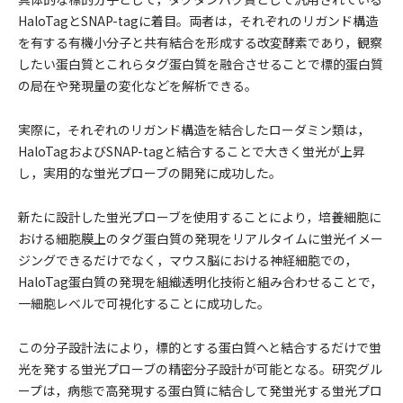
HaloTagとSNAP-tagに着目。両者は，それぞれのリガンド構造
を有する有機小分子と共有結合を形成する改変酵素であり，観察
したい蛋白質とこれらタグ蛋白質を融合させることで標的蛋白質
の局在や発現量の変化などを解析できる。
実際に，それぞれのリガンド構造を結合したローダミン類は，
HaloTagおよびSNAP-tagと結合することで大きく蛍光が上昇
し，実用的な蛍光プローブの開発に成功した。
新たに設計した蛍光プローブを使用することにより，培養細胞に
おける細胞膜上のタグ蛋白質の発現をリアルタイムに蛍光イメー
ジングできるだけでなく，マウス脳における神経細胞での，
HaloTag蛋白質の発現を組織透明化技術と組み合わせることで，
一細胞レベルで可視化することに成功した。
この分子設計法により，標的とする蛋白質へと結合するだけで蛍
光を発する蛍光プローブの精密分子設計が可能となる。研究グル
ープは，病態で高発現する蛋白質に結合して発蛍光する蛍光プロ