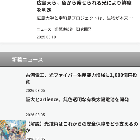
広島大ら，魚から発せられる光により鮮度
を判定
広島大学と宇和島プロジェクトは，生物が本来持
っている蛍光（自家蛍光）を詳細に解析すること
ニュース
光関連技術
研究開発
により，鮮魚の鮮度を非破壊的かつ定量的に評価
できる可能性を調査し，少なくとも，トラウトサ
2025.08.18
ーモン，マダイ，ブリの3魚種に共通する蛍光
成…
新着ニュース
古河電工、光ファイバー生産能力増強に1,000億円投
資
2026.08.05
阪大とartience、無色透明な有機太陽電池を開発
2026.08.05
【解説】光技術はこれからの安全保障をどう支えるの
か
2026.08.05