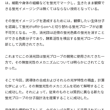
は，細胞や身体の組織などを蛍光でマークし，生きたまま観察で
きる蛍光イメージングは無くてはならない技術となっている。
その蛍光イメージングを達成するためには，観察したい生体分子
を認識して蛍光がoffからonへと切り替わる蛍光プローブが必要
不可欠となる。一方，消光団は近傍の蛍光色素の蛍光を消すこと
ができる色素分子であり，酵素活性を検出する蛍光プローブの一
部として汎用されてきた。
これまでにこの消光団は蛍光プローブの開発に使用されてきた一
方で，その無蛍光性のメカニズムについては明らかにされてこな
かった。
そこで今回，誘導体の合成およびそれらの光学特性の精査，計算
化学によって，その無蛍光性のメカニズムを初めて解明すること
に成功した。それによって，従来のものとは質的に異なる新たな
蛍光プローブの分子設計法を提案することに成功した。
具体的な標的分子として，タグタンパク質として汎用されている