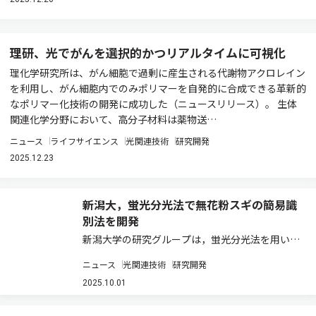
理研、光でがんを選択的かつリアルタイムに可視化
理化学研究所は、がん細胞で過剰に産生される代謝物アクロレイン
を利用し、がん細胞内でのみポリマーを自発的に合成できる革新的
なポリマー化技術の開発に成功した（ニュースリリース）。 生体
関連化学分野において、高分子材料は薬物送…
ニュース
ライフサイエンス
光関連技術
研究開発
2025.12.23
新潟大，蛍光分光法で無花粉スギの簡易識
別法を開発
新潟大学の研究グループは，蛍光分光法を用いた
無花粉スギの簡易識別技術を開発した（ニュース
ニュース
光関連技術
研究開発
リリース）。 無花粉スギの花粉を飛ばさない性質
は，雄性不稔遺伝子と呼ばれる1つの潜性遺伝子
2025.10.01
で決まる。そのため，両親から雄性不稔遺伝子…