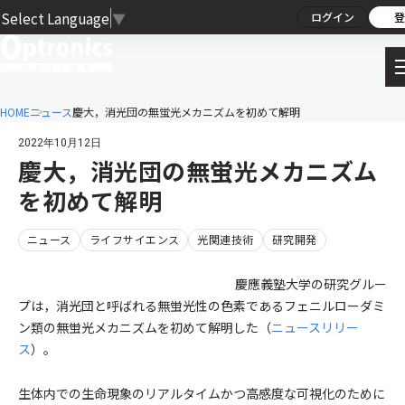
Select Language
▼
ログイン
登
HOME
ニュース
慶大，消光団の無蛍光メカニズムを初めて解明
2022年10月12日
慶大，消光団の無蛍光メカニズム
を初めて解明
ニュース
ライフサイエンス
光関連技術
研究開発
慶應義塾大学の研究グルー
プは，消光団と呼ばれる無蛍光性の色素であるフェニルローダミ
ン類の無蛍光メカニズムを初めて解明した（
ニュースリリー
ス
）。
生体内での生命現象のリアルタイムかつ高感度な可視化のために