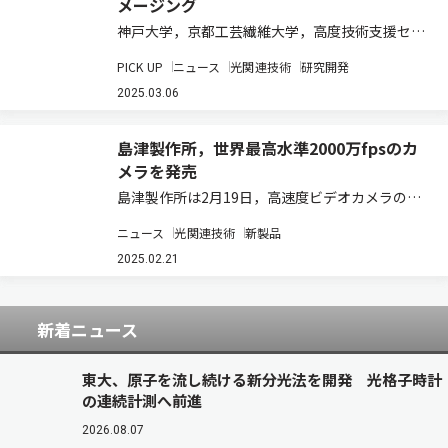
メージング
神戸大学，京都工芸繊維大学，高度技術支援セン
ター，産業技術総合研究所は，レーザーを用いず
PICK UP
ニュース
光関連技術
研究開発
に発光ダイオード（LED）からの光や自然光によ
る照明，あるいは物体自体が発する光など可干渉
2025.03.06
性の低い光に対して，単一のカメラを用いて高…
島津製作所，世界最高水準2000万fpsのカ
メラを発売
島津製作所は2月19日，高速度ビデオカメラの新
製品「HyperVision HPV-X3」についてメディア
ニュース
光関連技術
新製品
向けに発表を行なった（ニュースリリース）。 新
製品はセンサと電気系を一新。従来機種
2025.02.21
「HyperVision HPV…
新着ニュース
東大、原子を流し続ける新分光法を開発 光格子時計
の連続計測へ前進
2026.08.07