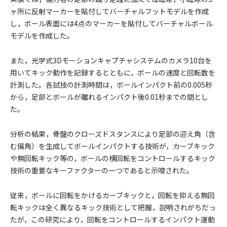
ヶ所に反射マーカーを貼付してバーチャルフットモデルを作成
し，ボール表面には4点のマーカーを貼付してバーチャルボール
モデルを作成した。
また，光学式3Dモーションキャプチャシステムのカメラ10台を
用いてキック動作を記録するとともに，ボールの速度と回転数を
計測した。各試技の計測時間は，ボールインパクト前の0.005秒
から，足部とボールが離れるインパクト後0.01秒までの間とし
た。
分析の結果，骨盤のクローズドスタンスにより足部の迎え角（含
む偏角）を生成してボールインパクトする技術が，カーブキック
や無回転キック等の，ボールの横回転をコントロールするキック
技術の重要なキーファクターの一つであると示唆された。
従来，ボールに回転をかけるカーブキックと，回転を抑える無回
転キックは全く異なるキック技術として把握，説明されがちだっ
たが，この研究により，回転をコントロールするインパクト運動