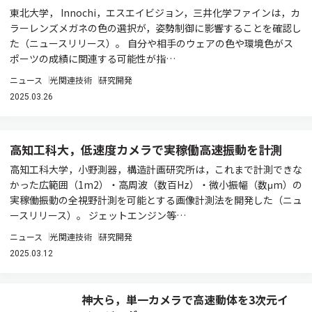
東北大学， Innochi，エスエイビジョン，三井化学ファインは，カ
ラーレンズメガネの色の選択が，姿勢制御に影響することを確認し
た（ニュースリリース）。 自分や相手のウェアの色や環境色がス
ポーツの成績に関連する可能性が指…
ニュース
光関連技術
研究開発
2025.03.26
高知工科大，低速度カメラで実稼働高速振動を計測
高知工科大学，小野測器，構造計画研究所は，これまで計測できな
かった広範囲（1m2）・高周波（数百Hz）・微小振幅（数μm）の
実稼働振動の全視野計測を可能とする画像計測法を開発した（ニュ
ースリリース）。 ジェットエンジン等…
ニュース
光関連技術
研究開発
2025.03.12
神大ら，単一カメラで高速動体を3次元イ