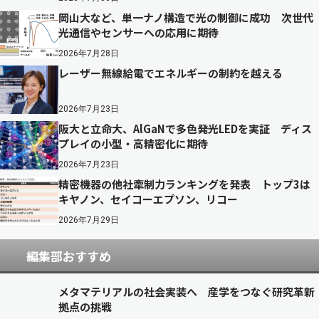
岡山大など、単一ナノ構造で光の制御に成功 次世代
光通信やセンサーへの応用に期待
2026年7月28日
レーザー無線給電でエネルギーの制約を越える
2026年7月23日
阪大と立命大、AlGaNで多色発光LEDを実証 ディス
プレイの小型・高精密化に期待
2026年7月23日
精密機器の他社牽制力ランキングを発表 トップ3は
キヤノン、セイコーエプソン、リコー
2026年7月29日
編集部おすすめ
メタマテリアルの社会実装へ 産学をつなぐ研究革新
拠点の挑戦