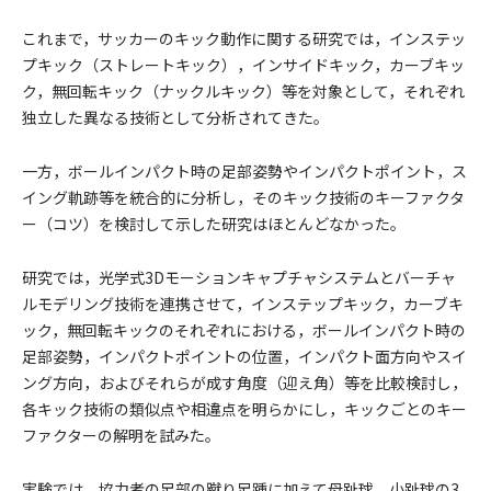
これまで，サッカーのキック動作に関する研究では，インステッ
プキック（ストレートキック），インサイドキック，カーブキッ
ク，無回転キック（ナックルキック）等を対象として，それぞれ
独立した異なる技術として分析されてきた。
一方，ボールインパクト時の足部姿勢やインパクトポイント，ス
イング軌跡等を統合的に分析し，そのキック技術のキーファクタ
ー（コツ）を検討して示した研究はほとんどなかった。
研究では，光学式3Dモーションキャプチャシステムとバーチャ
ルモデリング技術を連携させて，インステップキック，カーブキ
ック，無回転キックのそれぞれにおける，ボールインパクト時の
足部姿勢，インパクトポイントの位置，インパクト面方向やスイ
ング方向，およびそれらが成す角度（迎え角）等を比較検討し，
各キック技術の類似点や相違点を明らかにし，キックごとのキー
ファクターの解明を試みた。
実験では，協力者の足部の蹴り足踵に加えて母趾球，小趾球の3