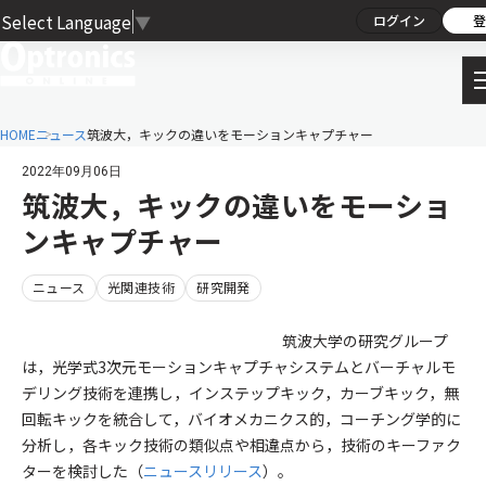
Select Language
▼
ログイン
登
HOME
ニュース
筑波大，キックの違いをモーションキャプチャー
2022年09月06日
筑波大，キックの違いをモーショ
ンキャプチャー
ニュース
光関連技術
研究開発
筑波大学の研究グループ
は，光学式3次元モーションキャプチャシステムとバーチャルモ
デリング技術を連携し，インステップキック，カーブキック，無
回転キックを統合して，バイオメカニクス的，コーチング学的に
分析し，各キック技術の類似点や相違点から，技術のキーファク
ターを検討した（
ニュースリリース
）。