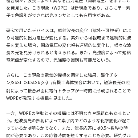
複合膜が，波長によって異なる出力電圧（開放電圧）を示すこと
を発見した。この現象（WDPE）は新現象であり，さらに単一素
子で色識別ができれば光センサとしても有用性がある。
研究で用いたデバイスは，照射波長の変化（紫外～可視光）によ
り可逆的に出力電圧が変化する。紫外から可視域まで連続的に波
長を変えた場合，開放電圧の変化幅も連続的に変化し，様々な波
長の光を見分けられると考えられる。また，光強度によって短絡
電流値が変化するので，光強度の識別も可能だという。
さらに，この現象の電気的機構を調査した結果，酸化チタ
ン/SbSI（SbSI:Sb
S
）/有機半導体接合において，短波長光の照
2
3
射によって接合界面に電荷トラップが一時的に形成されることで
WDPEが発現する機構を見出した。
一方，WDPEの挙動とその機構には不明な点や課題点もあるとい
う。短波長光の照射によって素子内でどのような化学変化が起こ
っているかは明らかでなく，また，波長応答には0.5～数秒の時
間が必要であり，この応答時間を短くすることも必要。研究グル