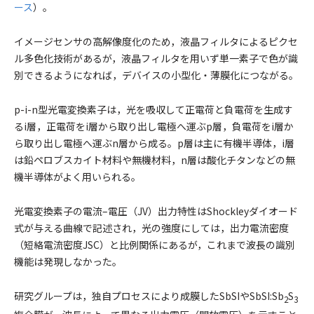
ース
）。
イメージセンサの高解像度化のため，液晶フィルタによるピクセ
ル多色化技術があるが，液晶フィルタを用いず単一素子で色が識
別できるようになれば，デバイスの小型化・薄膜化につながる。
p-i-n型光電変換素子は，光を吸収して正電荷と負電荷を生成す
るi層，正電荷をi層から取り出し電極へ運ぶp層，負電荷をi層か
ら取り出し電極へ運ぶn層から成る。p層は主に有機半導体，i層
は鉛ペロブスカイト材料や無機材料，n層は酸化チタンなどの無
機半導体がよく用いられる。
光電変換素子の電流–電圧（JV）出力特性はShockleyダイオード
式が与える曲線で記述され，光の強度にしては，出力電流密度
（短絡電流密度JSC）と比例関係にあるが，これまで波長の識別
機能は発現しなかった。
研究グループは，独自プロセスにより成膜したSbSIやSbSI:Sb
S
2
3