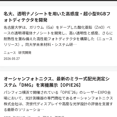
名大、透明ナノシートを用いた高感度・超小型RGBフ
ォトディテクタを開発
名古屋大学は、ガリウム（Ga）をドープした酸化亜鉛（ZnO）ベ
ースの透明導電体ナノシートを開発し、高い透明性と感度、さらに
耐熱性を兼ね備えた高性能フォトディテクタを構築した（ニュース
リリース）。同大学未来材料・システム研…
ニュース
研究開発
2026.05.27
オーシャンフォトニクス、最新のミラー式配光測定シ
ステム「DMG」を実機展示【OPIE26】
パシフィコ横浜で開催されている「OPIE’26」のレーザーEXPO会
場において、光計測機器の専門商社であるオーシャンフォトニクス
株式会社は、次世代ディスプレイや高度な光学設計の評価を支援す
る最新のソリューショ…