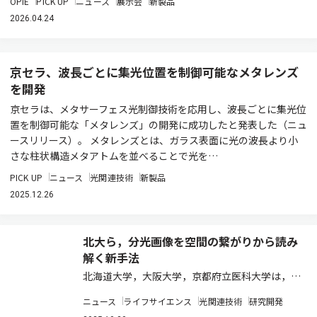
OPIE
PICK UP
ニュース
展示会
新製品
2026.04.24
京セラ、波長ごとに集光位置を制御可能なメタレンズ
を開発
京セラは、メタサーフェス光制御技術を応用し、波長ごとに集光位
置を制御可能な「メタレンズ」の開発に成功したと発表した（ニュ
ースリリース）。 メタレンズとは、ガラス表面に光の波長より小
さな柱状構造メタアトムを並べることで光を…
PICK UP
ニュース
光関連技術
新製品
2025.12.26
北大ら，分光画像を空間の繋がりから読み
解く新手法
北海道大学，大阪大学，京都府立医科大学は，ラ
マン分光計測に対して，化学的な周辺環境を表す
ニュース
ライフサイエンス
光関連技術
研究開発
新しい尺度を定義し，それに基づいた新しい解析