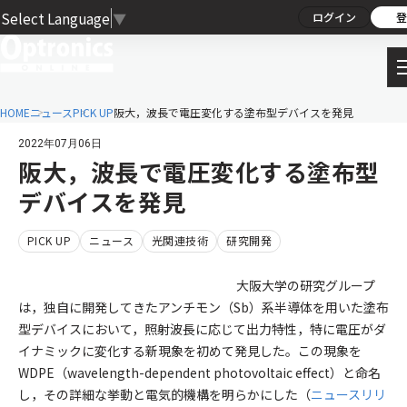
Select Language
▼
ログイン
登
HOME
ニュース
PICK UP
阪大，波長で電圧変化する塗布型デバイスを発見
2022年07月06日
阪大，波長で電圧変化する塗布型
デバイスを発見
PICK UP
ニュース
光関連技術
研究開発
大阪大学の研究グループ
は，独自に開発してきたアンチモン（Sb）系半導体を用いた塗布
型デバイスにおいて，照射波長に応じて出力特性，特に電圧がダ
イナミックに変化する新現象を初めて発見した。この現象を
WDPE（wavelength-dependent photovoltaic effect）と命名
し，その詳細な挙動と電気的機構を明らかにした（
ニュースリリ