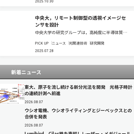
手法の開発に成功した（ニュースリリース）。 生
2025.10.30
体組織内の分子の種類や分布を調べるためにラ…
中央大，リモート制御型の透視イメージセ
ンサを設計
中央大学の研究グループは，高純度に半導体質へ
分離されたカーボンナノチューブ（CNT）によ
PICK UP
ニュース
光関連技術
研究開発
り，透視なイメージセンサを設計した（ニュース
リリース）。 モノづくりを支える基幹技術として
2025.07.28
MMW–IRイメージセンサが注目を集める中…
新着ニュース
東大、原子を流し続ける新分光法を開発 光格子時計
の連続計測へ前進
2026.08.07
ウシオ電機、ウシオライティングとジーベックスとの
合併を発表
2026.08.07
Lumibird、Cilas株を売却しレーザー・メガジュール