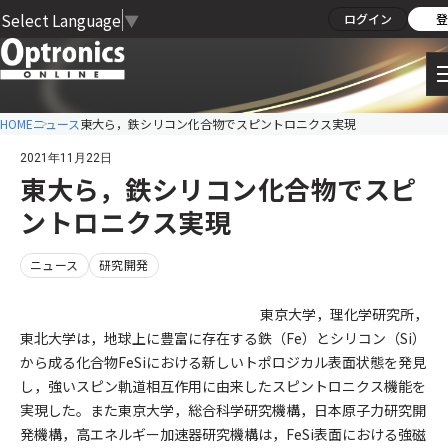
Select Language
▼
ログイン
登
HOME
ニュース
東大ら，鉄シリコン化合物でスピントロニクス実現
2021年11月22日
東大ら，鉄シリコン化合物でスピ
ントロニクス実現
ニュース
研究開発
東京大学，理化学研究所，
東北大学は，地球上に豊富に存在する鉄（Fe）とシリコン（Si）
から成る化合物FeSiにおける新しいトポロジカル表面状態を発見
し，強いスピン軌道相互作用に由来したスピントロニクス機能を
実現した。また東京大学，総合科学研究機構，日本原子力研究開
発機構，高エネルギー加速器研究機構は，FeSi表面における強磁