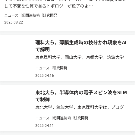
して不変な性質であるトポロジーが粒子のよ…
ニュース
光関連技術
研究開発
2025.08.22
理科大ら，薄膜生成時の枝分かれ現象をAI
で解明
東京理科大学，岡山大学，京都大学，筑波大学
は，トポロジーと自由エネルギーを活用した機械
ニュース
研究開発
学習（AI）解析を実施し，薄膜結晶の電気的特性
に大きな影響を与える樹枝状構造の枝分かれメカ
2025.04.16
ニズムを明らかにした（ニュースリリース）。 …
東北大ら，半導体内の電子スピン波をSLM
で制御
東北大学，筑波大学，東京理科大学は，プログラ
ム可能な空間光変調器（SLM）を用いた構造化光
ニュース
光関連技術
研究開発
を利用し，ガリウム・ヒ素（GaAs）/アルミニウ
ム・ガリウム・ヒ素（AlGaAs）の量子井戸中に
2025.04.11
任意の電子スピン波を直接転写するこ…