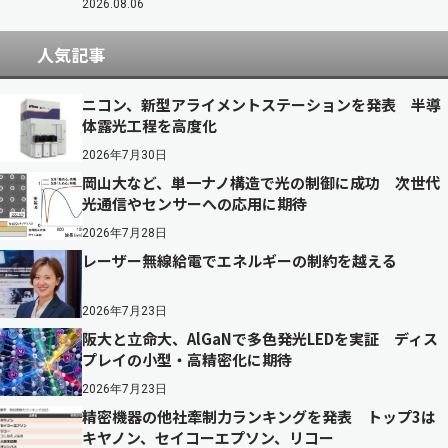
2026.08.06
人気記事
ニコン、新型アライメントステーションを発表 半導
体露光工程を高度化
2026年7月30日
岡山大など、単一ナノ構造で光の制御に成功 次世代
光通信やセンサーへの応用に期待
2026年7月28日
レーザー無線給電でエネルギーの制約を越える
2026年7月23日
阪大と立命大、AlGaNで多色発光LEDを実証 ディス
プレイの小型・高精密化に期待
2026年7月23日
精密機器の他社牽制力ランキングを発表 トップ3は
キヤノン、セイコーエプソン、リコー