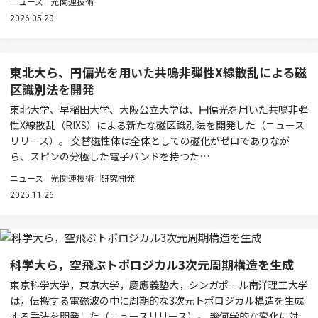
ニュース
光関連技術
2026.05.20
東北大ら、円偏光を用いた共鳴非弾性X線散乱による磁
区識別法を開発
東北大学、早稲田大学、大阪公立大学は、円偏光を用いた共鳴非弾
性X線散乱（RIXS）による新たな磁区識別法を開発した（ニュース
リリース）。 交替磁性体は全体としての磁化がゼロでありなが
ら、スピンの分極した電子バンドを持つた…
ニュース
光関連技術
研究開発
2025.11.26
科学大ら，空飛ぶトポロジカル3次元周期構造を生成
東京科学大学，東京大学，慶應義塾大，シンガポール南洋理工大学
は，伝搬する電磁波の中に周期的な3次元トポロジカル構造を生成
する手法を開発した（ニュースリリース）。 幾何学的な変化に対