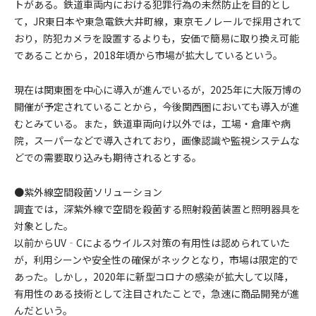
トがある。鉄道車両内における犯罪行為の未然防止を目的とし
て，JR東日本や東急電鉄大井町線，東京モノレールで採用されて
おり，防犯カメラを設置するよりも，安価で簡易に取り換え可能
であることから，2018年頃から市場が拡大しているという。
現在は関東圏を中心に導入が進んでいるが，2025年に大阪万博の
開催が予定されていることから，今後関西圏においても導入が進
むとみている。また，鉄道車両向け以外では，工場・倉庫や病
院，スーパーなどで導入されており，画像認識や監視システムな
どでの需要取り込みも期待されるとする。
●紫外線空間殺菌ソリューション
調査では，深紫外線で空間を殺菌する照射殺菌装置と照明器具を
対象とした。
以前からUV‐Cによるウイルス対策の有用性は認められていた
が，利用シーンや安全性の確保がネックとなり，市場は限定的で
あった。しかし，2020年に新型コロナの感染が拡大して以降，
有用性のある技術として注目されたことで，急速に商品開発が進
んだという。