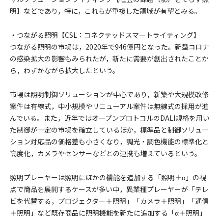
明】などであり，特に，これらが重複した領域が有望とみる。
・つながる照明【CSL：コネクテッドスマートライティング】
つながる照明の市場は，2020年で946億円となった。新型コロナ
の感染拡大の影響もみられたが，新たに需要が創出されたことか
ら，わずかながら拡大したという。
市場は照明制御ソリューションが中心であり，新築や大規模改修
案件は有線式，中小規模やリニューアル案件は無線式の採用が進
んでいる。また，近年ではオープンプロトコルのDALI規格を用い
た制御が一定の市場を確立しているほか，標準品と制御ソリュー
ション対応品の価格差も小さくなり，調光・調色機能の標準化と
高度化，カメラやセンサーなどとの連携も増えているという。
照明プレーヤーは照明にほかの機能を追加する「照明＋α」の視
点で商品を展開するケースが多い中，異業種プレーヤーが「テレ
ビを代替する，プロジェクター＋照明」「カメラ＋照明」「通信
＋照明」など既存商品に照明機能を新たに追加する「α＋照明」