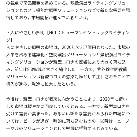
の視点で商品開発を進めている。映像演出ライティングソリュー
ションとカメラ機能付照明ソリューションなどで新たな需要を獲
得しており，市場開拓が進んでいるという。
・人にやさしい照明【HCL：ヒューマンセントリックライティン
グ】
人にやさしい照明の市場は，2020年で217億円となった。市場の
大半を占める建築化・空間演出ソリューションと景観演出ライテ
ィングソリューションが新型コロナの影響により大きく落ち込
み，前年比8.8%減と大きく縮小した。一方で，紫外線空間殺菌
ソリューションは新型コロナの感染対策として注目されたことで
導入が進み，急速に拡大したという。
今後は，新型コロナが収束に向かうことにより，2020年に縮小
した市場は緩やかに回復していくとみる。一方で，新型コロナを
受けて需要が高まった，あるいは新たな需要がみられた市場につ
いては，ピークが過ぎ一時的に落ち込むものの，以降はニューノ
ーマルのソリューションとして堅調に推移するとみている。