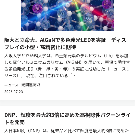
阪大と立命大、AlGaNで多色発光LEDを実証 ディス
プレイの小型・高精密化に期待
大阪大学と立命館大学は、希土類元素のテルビウム（Tb）を添加
した窒化アルミニウムガリウム（AlGaN）を用いて、室温で動作す
る多色発光LED（青・緑・黄・赤）の実証に成功した（ニュースリ
リース）。 現在、注目されている「…
ニュース
光関連技術
2026.07.23
DNP、輝度を最大約3倍に高めた高視認性パターンライ
トを発売
大日本印刷（DNP）は、従来品と比べて輝度を最大約3倍に高めた