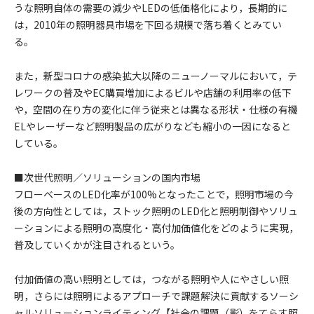
うな照明自体の需要の減少やLEDの低価格化により，長期的に
は，2010年の照明器具市場を下回る規模で落ち着くとみてい
る。
また，新型コロナの感染拡大以降のニューノーマルにおいて，テ
レワークの普及やEC購買増加によるビルや店舗の利用率の低下
や，空間の在り方の変化に伴う従来とは異なる形状・仕様の有機
ELやレーザーなど照明製品の広がりなども縮小の一因になると
している。
■次世代照明／ソリューションの国内市場
フローベースのLED化率が100%となったことで，照明市場の今
後の方向性としては，ストック照明のLED化と照明制御やソリュ
ーションによる照明の高度化・高付加価値化をどのように実現，
普及していくかが注目されるという。
付加価値の高い照明としては，つながる照明や人にやさしい照
明，さらには照明によるアプローチで課題解決に貢献するソーシ
ャルソリューションライティング【社会の課題（影）をてらす照