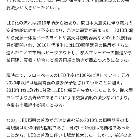
要減少が大きかったという。
LED化の流れは2010年頃から始まり，東日本大震災に伴う電力の
安定供給に対する不安により，急速に需要が高まった。2013年頃
から光源一体型ベースライトや高天井照明器具などのLED照明器
具が展開され，2010年代後半にはLED照明器具の採用がさらに
進んだことで市場はピークアウトし，参入プレーヤーの撤退や事
業再建，買収・統合など業界再編の動きが目立つようになった。
現時点で，フローベースのLED化率は100%に達している。元々
2020年以降は建設需要の減少が予想されていたことに加え，
2010年代に急速に普及しLED化需要を先食いしたことや，従来型
ランプより長寿命であることによる交換頻度の減少などにより，
今後も市場縮小が続くとみる。
なお，LED照明の普及が急速に進む前の2010年の照明器具の市
場規模は4,500億円程度であり，当時LED照明は高価格であった
ことから，LEDの普及に伴い市場が拡大した。しかし，前述のよ