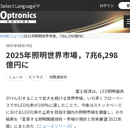
Select Language
▼
ログイン
登
HOME
ニュース
2025年照明世界市場，7兆6,298億円に
2021年08月19日
2025年照明世界市場，7兆6,298
億円に
ニュース
ビジネス
光関連技術
富士経済は，LED照明器具
がけん引することで拡大を続ける世界市場，いち早くフローベー
スでのLED化率が100%に達したことで，今後はストックベース
におけるLED化率の上昇を目指す国内の照明市場を調査し，その
結果を「変革する照明関連技術・市場の現状と将来展望 2021年
版」にまとめた（
ニュースリリース
）。