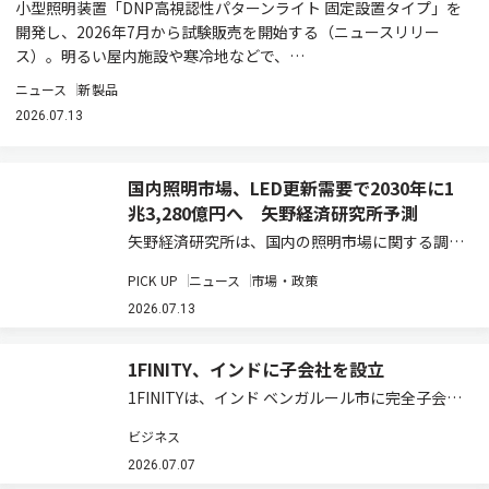
小型照明装置「DNP高視認性パターンライト 固定設置タイプ」を
開発し、2026年7月から試験販売を開始する（ニュースリリー
ス）。明るい屋内施設や寒冷地などで、…
ニュース
新製品
2026.07.13
国内照明市場、LED更新需要で2030年に1
兆3,280億円へ 矢野経済研究所予測
矢野経済研究所は、国内の照明市場に関する調査
結果を発表した（ニュースリリース）。2025年
PICK UP
ニュース
市場・政策
の国内照明総市場規模は、前年比3.8％増の1兆
910億2,500万円と推計している。既設の蛍光灯
2026.07.13
などからLED照明への更新需要が、…
1FINITY、インドに子会社を設立
1FINITYは、インド ベンガルール市に完全子会社
となる 1Finity Indiaを2026年7月1日に設立した
ビジネス
と発表した（ニュースリリース）。 同社はこれま
で、ソフトウェア開発、カスタマーサポート、マ
2026.07.07