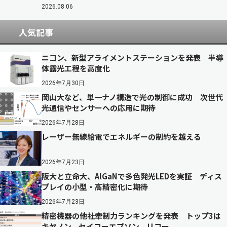
2026.08.06
人気記事
ニコン、新型アライメントステーションを発表 半導
体露光工程を高度化
2026年7月30日
岡山大など、単一ナノ構造で光の制御に成功 次世代
光通信やセンサーへの応用に期待
2026年7月28日
レーザー無線給電でエネルギーの制約を越える
2026年7月23日
阪大と立命大、AlGaNで多色発光LEDを実証 ディス
プレイの小型・高精密化に期待
2026年7月23日
精密機器の他社牽制力ランキングを発表 トップ3は
キヤノン、セイコーエプソン、リコー