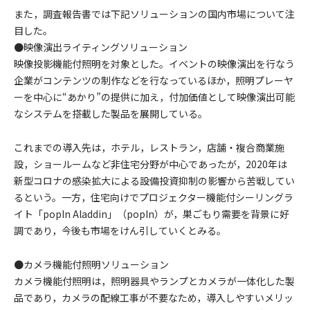
また，調査報告書では下記ソリューションの国内市場について注
目した。
●映像演出ライティングソリューション
映像投影機能付照明を対象とした。イベントの映像演出を行なう
企業がコンテンツの制作などを行なっているほか，照明プレーヤ
ーを中心に“あかり”の提供に加え，付加価値として映像演出可能
なシステムを搭載した製品を展開している。
これまでの導入先は，ホテル，レストラン，店舗・複合商業施
設，ショールームなど非住宅分野が中心であったが，2020年は
新型コロナの感染拡大による設備投資抑制の影響から苦戦してい
るという。一方，住宅向けでプロジェクター機能付シーリングラ
イト「popIn Aladdin」（popIn）が，巣ごもり需要を背景に好
調であり，今後も市場をけん引していくとみる。
●カメラ機能付照明ソリューション
カメラ機能付照明は，照明器具やランプとカメラが一体化した製
品であり，カメラの配線工事が不要なため，導入しやすいメリッ