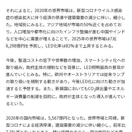
それによると，2020年の世界市場は，新型コロナウイルス感染
症の感染拡大に伴う経済の停滞や建築需要の減少に伴い，縮小し
た。地域別にみると，アジア地域が市場の50%近くを占めてお
り，人口増加や都市化に向けたインフラ整備が進む中国やインド
などを中心に需要が増えることで，2025年の世界市場は7兆
6,298億円を予測し，LED化率は82%まで上昇するとみる。
今後，製造コストの低下や世帯数の増加，スマートシティ化への
取り組み，政府主体の規制などを背景に，LED照明器具の普及が
進んでいくとみる。特に，欧州やオーストラリアでは従来ランプ
の取り扱いを規制する動きがあり，今後LED化に向けた動きが加
速すると予想する。また，新興国においてもCO
排出量やエネル
2
ギー消費量の削減を目的に，政府が主体となった導入が進んでい
るという。
2020年の国内市場は，5,567億円となった。世界市場と同様，新
型コロナによる経済停滞，建設需要の減少に伴い縮小し，前年比
7.7%減となったとする。特に店舗やホテル・宿泊施設などの需