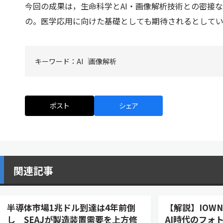
今回の成果は，生命科学とAI・画像解析技術との密接
の。医学応用に向けた基礎としても期待されるとして
キーワード：
AI
画像解析
ポスト
シェア
関連記事
半導体市場1兆ドル到達は4年前倒
【解説】IOWN
し SEAJが製造装置需要を上方修
AI時代のフォ