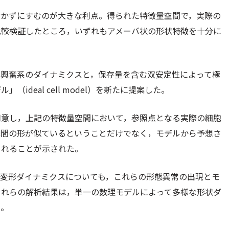
おかずにすむのが大きな利点。得られた特徴量空間で，実際の
比較検証したところ，いずれもアメーバ状の形状特徴を十分に
る興奮系のダイナミクスと，保存量を含む双安定性によって極
deal cell model）を新たに提案した。
用意し，上記の特徴量空間において，参照点となる実際の細胞
瞬間の形が似ているということだけでなく，モデルから予想さ
られることが示された。
な変形ダイナミクスについても，これらの形態異常の出現とモ
これらの解析結果は，単一の数理モデルによって多様な形状ダ
う。