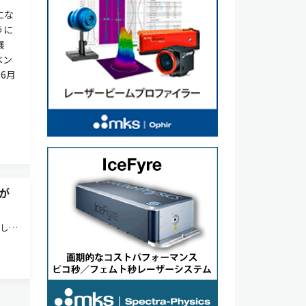
にな
うに
展
ベン
年6月
が
催し、
た。
年に向
ワー