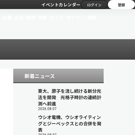
イベントカレンダー
ログイン
登録
新着
主張
解説
特集
キッズ
サイラジ
連載
新着ニュース
東大、原子を流し続ける新分光
法を開発 光格子時計の連続計
測へ前進
2026.08.07
ウシオ電機、ウシオライティン
グとジーベックスとの合併を発
表