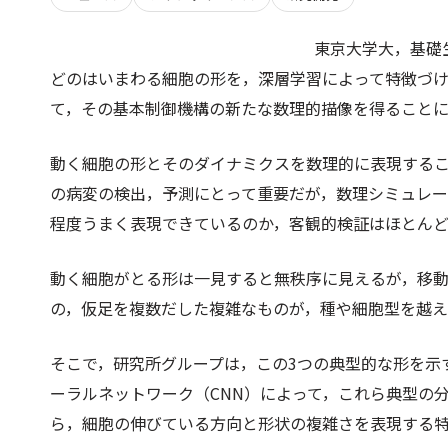
東京大学大，基礎
どのはいまわる細胞の形を，深層学習によって特徴づ
て，その基本制御機構の新たな数理的描像を得ること
動く細胞の形とそのダイナミクスを数理的に表現する
の病変の検出，予測にとって重要だが，数理シミュレ
程度うまく表現できているのか，客観的検証はほとん
動く細胞がとる形は一見すると無秩序に見えるが，移
の，仮足を複数だした複雑なものが，種や細胞型を越
そこで，研究所グループは，この3つの典型的な形を示
ーラルネットワーク（CNN）によって，これら典型の
ら，細胞の伸びている方向と形状の複雑さを表現する