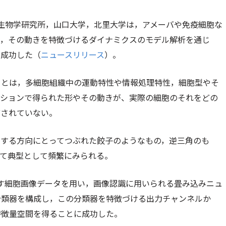
生物学研究所，山口大学，北里大学は，アメーバや免疫細胞な
け，その動きを特徴づけるダイナミクスのモデル解析を通じ
に成功した（
ニュースリリース
）。
ことは，多細胞組織中の運動特性や情報処理特性，細胞型やそ
ーションで得られた形やその動きが、実際の細胞のそれをどの
どされていない。
動する方向にとってつぶれた餃子のようなもの，逆三角のも
えて典型として頻繁にみられる。
す細胞画像データを用い，画像認識に用いられる畳み込みニュ
分類器を構成し，この分類器を特徴づける出力チャンネルか
特徴量空間を得ることに成功した。