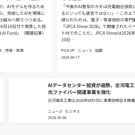
が、AIモデルを作るため
「今後のAI普及のカギは光電融合技術
ら、完成したAIを現場に
るといっても過言ではない」―このよ
仕組みへ移りつつある。
語られたのは、電子・実装技術の専門
6年6月10日付で発表した投
『JPCA Show 2026』で開催されたイ
 AI Fund」（関連記事）
ト内でのことだ。JPCA Showは2026
10日…
ス
市場・政策
PICK UP
ニュース
話題
2026.06.17
AIデータセンター投資が過熱、古河電工
光ファイバー関連事業を強化
古河電気工業は2026年6月5日に事業説明会を開
光ソリューション領域の今後の事業方針を発表し
ニュース
ビジネス
光ソリューション領域長の浅尾真史氏は、2030
2026.06.06
け「革新的な光ソリューションでAI時代のネット
クを構築し、社…