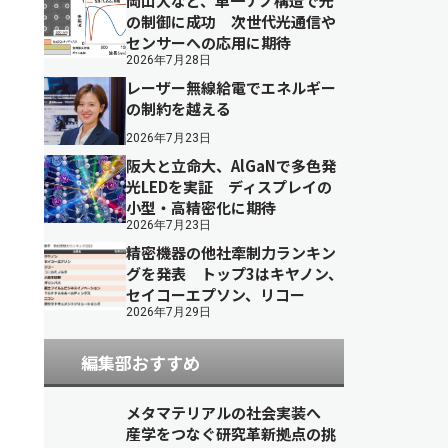
岡山大など、単一ナノ構造で光
の制御に成功 次世代光通信や
センサーへの応用に期待
2026年7月28日
レーザー無線給電でエネルギー
の制約を越える
2026年7月23日
阪大と立命大、AlGaNで多色発
光LEDを実証 ディスプレイの
小型・高精密化に期待
2026年7月23日
精密機器の他社牽制力ランキン
グを発表 トップ3はキヤノン、
セイコーエプソン、リコー
2026年7月29日
編集部おすすめ
メタマテリアルの社会実装へ
産学をつなぐ研究革新拠点の挑