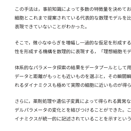
この手法は，事前知識によって多数の特徴量を決めて
細胞とこれまで提案されている代表的な数理モデルを
表現できていないことがわかった。
そこで，微小なゆらぎを増幅し一過的な仮足を形成す
性を形成する機構を数理的に表現する，「理想細胞モデル」（i
体系的なパラメータ探索の結果をデータプールとして
データと距離がもっとも近いものを選ぶと，その瞬間
れるダイナミクスも極めて実際の細胞に近いものが得
さらに，薬剤処理や遺伝子変異によって得られる異常
デルパラメータの変化とを結びつけることができた。
イナミクスが統一的に記述されていることを示すとい