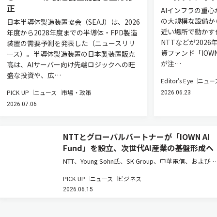
正
AIインフラの重心
の大規模な設備か
日本半導体製造装置協会（SEAJ）は、2026
近い場所で動かす
年度から2028年度までの半導体・FPD製造
NTTなどが202
装置の需要予測を発表した（ニュースリリ
資ファンド「IOWN
ース）。半導体製造装置の日本製装置販売
が注…
高は、AIサーバー向け先端ロジックへの旺
盛な投資や、広…
Editor's Eye
ニュー
PICK UP
ニュース
市場・政策
2026.06.23
2026.07.06
NTTとグローバルパートナーが「IOWN AI
Fund」を設立、次世代AI産業の基盤形成へ
NTT、Young Sohn氏、SK Group、中華電信、および日
本政策投資銀行は、AI時代の先端技術への投資を通じ
PICK UP
ニュース
ビジネス
てIOWNエコシステムの構築と新たな事業創出を目指
2026.06.15
す投資ファンド「IOWN AI Fund」を組成した…