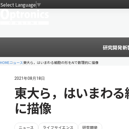
Select Language
▼
研究開発
新
HOME
ニュース
東大ら，はいまわる細胞の形をAIで数理的に描像
2021年08月18日
東大ら，はいまわる
に描像
ニュース
ライフサイエンス
研究開発