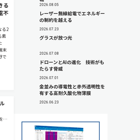
きる
2026.08.05
電不
レーザー無線給電でエネルギー
の制約を越える
なる2
2026.07.23
る素
グラスが放つ光
た
端末
2026.07.08
野で
ドローンとAIの進化 技術がも
たらす脅威
2026.07.01
金並みの導電性と赤外透明性を
有する高耐久酸化物薄膜
ル
2026.06.23
を可
スリ
材は
もの