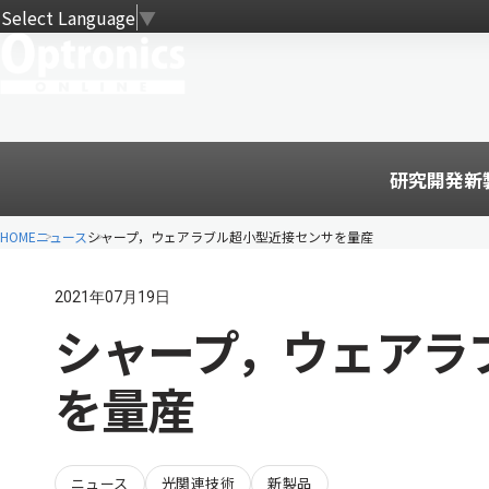
Select Language
▼
研究開発
新
HOME
ニュース
シャープ，ウェアラブル超小型近接センサを量産
2021年07月19日
シャープ，ウェアラ
を量産
ニュース
光関連技術
新製品