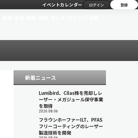
イベントカレンダー
ログイン
登録
新着
主張
解説
特集
キッズ
サイラジ
連載
新着ニュース
Lumibird、Cilas株を売却しレ
ーザー・メガジュール保守事業
を取得
2026.08.06
フラウンホーファーILT、PFAS
フリーコーティングのレーザー
製造技術を開発