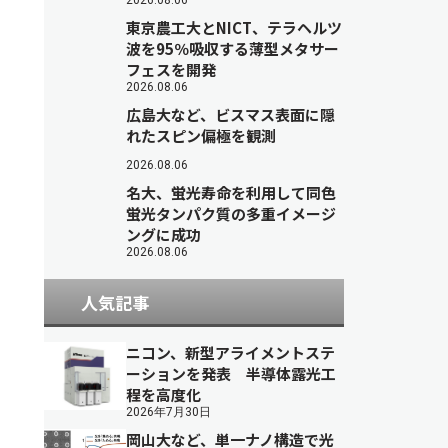
2026.08.06
東京農工大とNICT、テラヘルツ
波を95％吸収する薄型メタサー
フェスを開発
2026.08.06
広島大など、ビスマス表面に隠
れたスピン偏極を観測
2026.08.06
名大、蛍光寿命を利用して同色
蛍光タンパク質の多重イメージ
ングに成功
2026.08.06
人気記事
ニコン、新型アライメントステ
ーションを発表 半導体露光工
程を高度化
2026年7月30日
岡山大など、単一ナノ構造で光