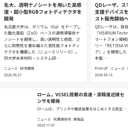
名大、透明ナノシートを用いた高感
QDレーザ、ス
度・超小型RGBフォトディテクタを
支援デバイス
開発
スト販売開始
名古屋大学は、ガリウム（Ga）をドープし
QDレーザは、独
た酸化亜鉛（ZnO）ベースの透明導電体ナ
「VISIRIUM Te
ノシートを開発し、高い透明性と感度、さ
マートフォン接続
らに耐熱性を兼ね備えた高性能フォトディ
リー「RETISSA 
テクタを構築した（ニュースリリース）。
ア）」を開発した
同大学未来材料・システム研…
本製…
ニュース
研究開発
PICK UP
ニュース
2026.05.27
2026.05.15
ローム，VCSEL搭載の高速・高精度近接セ
ンサを開発
ロームは，プリンタや搬送装置をはじめとする民生・
産業機器向けアプリケーションに幅広く活用できる，
ニュース
光関連技術
新製品
高速移動体を高精度に検知可能なアナログ小型近接セ
2025.11.07
ンサ「RPR-0730」を開発した（ニュースリリース）。