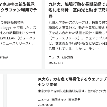
マホ連携の新型視覚
九州大、職場行動を長期記録で
をクラファン利用でテ
名札を開発 室内光と動きで充
へ
要
自の網膜投影技術
九州大学の研究グループは、特性の異
chnology」を搭載した、ス
種類の太陽電池と、動きを電気に変え
対応の網膜投影アクセサ
子を組み合わせた装置を設計・開発し
VIEWCLEAR（ビュークリ
（ニュースリリース）。 ウェアラブル
（ニュースリリース）。
は、健康管理や行動分析など幅広い分
活用されている。しかし、多く…
新製品
ニュース
研究開発
2026.03.13
東大ら，力を色で可視化するウェアラブ
センサ開発
東京大学と深圳先進技術研究院は，色の変化で力
視化するウェアラブルセンサを開発した（ニュー
ニュース
光関連技術
研究開発
リース）。 力を可視化するメカノクロミック素
2025.05.08
色々あるが，定量的に力を読み取ることができる