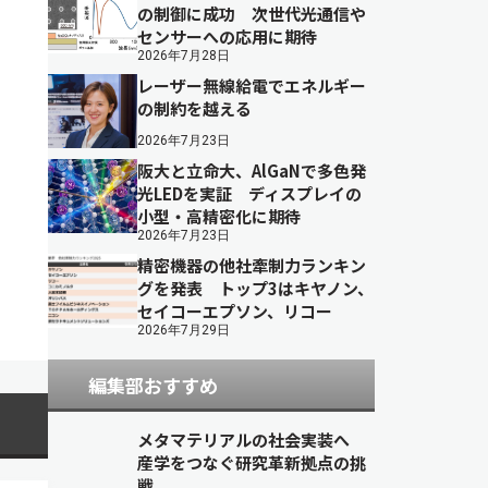
の制御に成功 次世代光通信や
センサーへの応用に期待
2026年7月28日
レーザー無線給電でエネルギー
の制約を越える
2026年7月23日
阪大と立命大、AlGaNで多色発
光LEDを実証 ディスプレイの
小型・高精密化に期待
2026年7月23日
精密機器の他社牽制力ランキン
グを発表 トップ3はキヤノン、
セイコーエプソン、リコー
2026年7月29日
編集部おすすめ
メタマテリアルの社会実装へ
産学をつなぐ研究革新拠点の挑
戦