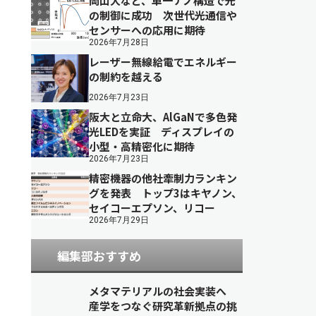
岡山大など、単一ナノ構造で光
の制御に成功 次世代光通信や
センサーへの応用に期待
2026年7月28日
レーザー無線給電でエネルギー
の制約を越える
2026年7月23日
阪大と立命大、AlGaNで多色発
光LEDを実証 ディスプレイの
小型・高精密化に期待
2026年7月23日
精密機器の他社牽制力ランキン
グを発表 トップ3はキヤノン、
セイコーエプソン、リコー
2026年7月29日
編集部おすすめ
メタマテリアルの社会実装へ
産学をつなぐ研究革新拠点の挑