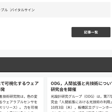
ラブル
バイタルサイン
記事一覧
色で可視化するウェア
ODG，人間拡張と光技術につい
開発
研究会を開催
進技術研究院は，色の変
光設計研究グループ（ODG）は，第77
るウェアラブルセンサを
究会「人間拡張における光技術の利用
スリリース）。 力を可視
10月3日（木），板橋区立グリーンホ