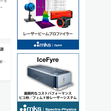
ォーラ
）。
源
安交
高性
ース
応用を