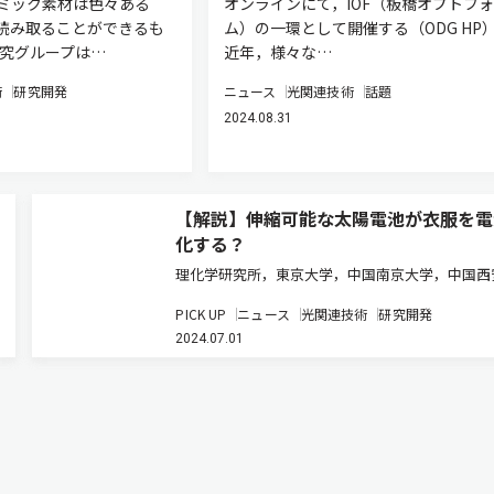
ミック素材は色々ある
オンラインにて，IOF（板橋オプトフ
読み取ることができるも
ム）の一環として開催する（ODG HP
研究グループは…
近年，様々な…
術
研究開発
ニュース
光関連技術
話題
2024.08.31
【解説】伸縮可能な太陽電池が衣服を電
化する？
理化学研究所，東京大学，中国南京大学，中国西
通大学，スイス連邦工科大学チューリッヒ校は，
PICK UP
ニュース
光関連技術
研究開発
能かつ伸縮可能な有機太陽電池を開発した（ニュ
2024.07.01
リリース）。 有機太陽電池の柔軟性を生かした
実現するためには，高い変換…