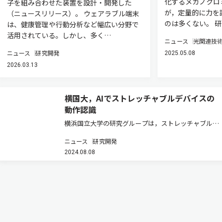
化するメカノクロ
子を組み合わせた装置を設計・開発した
が，定量的に力を
（ニュースリリース）。 ウェアラブル端末
のは多くない。 
は、健康管理や行動分析など幅広い分野で
活用されている。しかし、多く…
ニュース
光関連技
ニュース
研究開発
2025.05.08
2026.03.13
横国大，AIでストレッチャブルデバイスの
動作認識
横浜国立大学の研究グループは，ストレッチャブルデ
バイスとAIを統合した柔軟な動作認識スマートシステ
ニュース
研究開発
ムを開発した（ニュースリリース）。 近年，伸縮性を
2024.08.08
持つゴム材料や導電性材料を用いたストレッチャブル
エレクトロニクス分野の研…