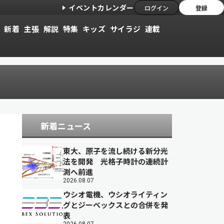
イベントカレンダー
ログイン
登録
新着
主張
解説
特集
キッズ
サイラジ
連載
新着ニュース
東大、原子を流し続ける新分光
法を開発 光格子時計の連続計
測へ前進
2026.08.07
ウシオ電機、ウシオライティン
グとジーベックスとの合併を発
表