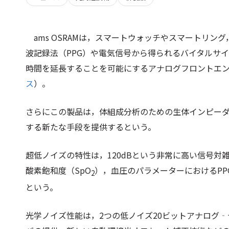
ams OSRAMは，スマートウォッチやスマートリ
波記録法（PPG）や電気信号から得られるバイタルサ
時間を延長することを可能にするアナログフロントエンド（A
ス
）。
さらにこの製品は，体組成分析のための生体インピー
する新たな手段を提供するという。
超低ノイズの特性は，120dBという非常に高い信号
酸素飽和度（SpO
），血圧のパラメーターにおけるP
2
という。
光学ノイズ性能は，2つの低ノイズ20ビットアナログ‐