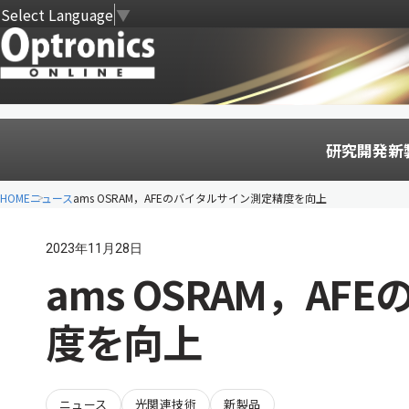
Select Language
▼
研究開発
新
HOME
ニュース
ams OSRAM，AFEのバイタルサイン測定精度を向上
2023年11月28日
ams OSRAM，A
度を向上
ニュース
光関連技術
新製品