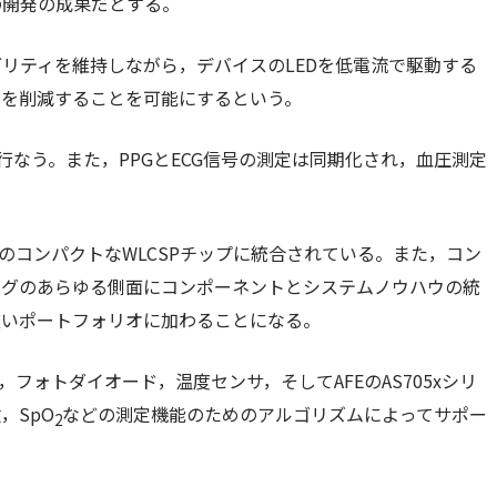
の開発の成果だとする。
リティを維持しながら，デバイスのLEDを低電流で駆動する
力を削減することを可能にするという。
を行なう。また，PPGとECG信号の測定は同期化され，血圧測定
サイズのコンパクトなWLCSPチップに統合されている。また，コン
ングのあらゆる側面にコンポーネントとシステムノウハウの統
広いポートフォリオに加わることになる。
フォトダイオード，温度センサ，そしてAFEのAS705xシリ
，SpO
などの測定機能のためのアルゴリズムによってサポー
2