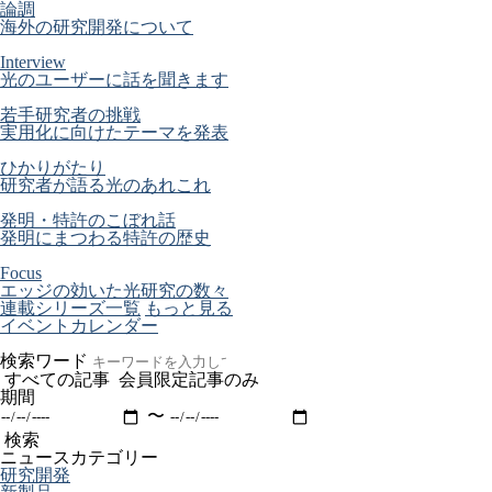
論調
海外の研究開発について
Interview
光のユーザーに話を聞きます
若手研究者の挑戦
実用化に向けたテーマを発表
ひかりがたり
研究者が語る光のあれこれ
発明・特許のこぼれ話
発明にまつわる特許の歴史
Focus
エッジの効いた光研究の数々
連載シリーズ一覧
もっと見る
イベントカレンダー
検索ワード
すべての記事
会員限定記事のみ
期間
〜
検索
ニュースカテゴリー
研究開発