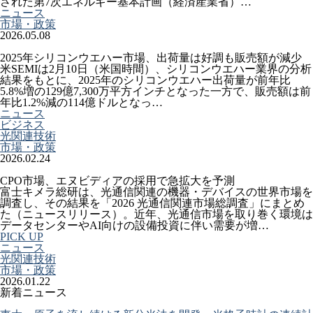
された第7次エネルギー基本計画（経済産業省）…
ニュース
市場・政策
2026.05.08
2025年シリコンウエハー市場、出荷量は好調も販売額が減少
米SEMIは2月10日（米国時間）、シリコンウエハー業界の分析
結果をもとに、2025年のシリコンウエハー出荷量が前年比
5.8%増の129億7,300万平方インチとなった一方で、販売額は前
年比1.2%減の114億ドルとなっ…
ニュース
ビジネス
光関連技術
市場・政策
2026.02.24
CPO市場、エヌビディアの採用で急拡大を予測
富士キメラ総研は、光通信関連の機器・デバイスの世界市場を
調査し、その結果を「2026 光通信関連市場総調査」にまとめ
た（ニュースリリース）。近年、光通信市場を取り巻く環境は
データセンターやAI向けの設備投資に伴い需要が増…
PICK UP
ニュース
光関連技術
市場・政策
2026.01.22
新着ニュース