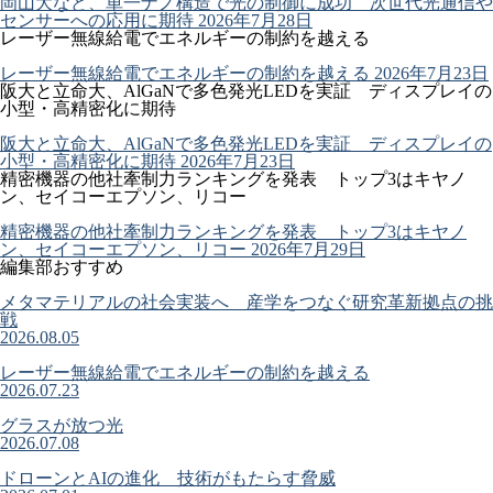
岡山大など、単一ナノ構造で光の制御に成功 次世代光通信や
センサーへの応用に期待
2026年7月28日
レーザー無線給電でエネルギーの制約を越える
レーザー無線給電でエネルギーの制約を越える
2026年7月23日
阪大と立命大、AlGaNで多色発光LEDを実証 ディスプレイの
小型・高精密化に期待
阪大と立命大、AlGaNで多色発光LEDを実証 ディスプレイの
小型・高精密化に期待
2026年7月23日
精密機器の他社牽制力ランキングを発表 トップ3はキヤノ
ン、セイコーエプソン、リコー
精密機器の他社牽制力ランキングを発表 トップ3はキヤノ
ン、セイコーエプソン、リコー
2026年7月29日
編集部おすすめ
メタマテリアルの社会実装へ 産学をつなぐ研究革新拠点の挑
戦
2026.08.05
レーザー無線給電でエネルギーの制約を越える
2026.07.23
グラスが放つ光
2026.07.08
ドローンとAIの進化 技術がもたらす脅威