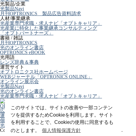
光製品/企業
光製品Navi
月刊OPTRONICS 製品広告資料請求
人材/事業継承
光産業専門求職・求人ナビ「オプトキャリア」
光産業に特化した事業継承コンサルティング
「オプトパートナーズ」
書籍 / 雑誌
月刊OPTRONICS
光のオンライン書店
OPTRONICS eBOOK
光用語
レンズ辞典＆事典
運営サイト
オプトロニクス社ホームページ
WEBジャーナル「OPTRONICS ONLINE」
オンライン展示会
光製品Navi
光のオンライン書店
光産業専門求職・求人ナビ「オプトキャリア」
OPTRONICS ONLINE について
このサイトでは、サイトの改善や一部コンテン
広告掲載について
ツを提供するためCookieを利用します。サイト
運営会社
個人情報
を利用することで、Cookieの使用に同意するも
光関連リンク集
Copyright (C) 2025 The Optronics Co., Ltd. All rights reserved.
のとします。
個人情報保護方針