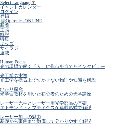
Select Language
▼
イベントカレンダー
ログイン
登録
新着
主張
解説
特集
キッズ
サイラジ
連載
Human Focus
光の現場で働く「人」に焦点を当てたインタビュー
光工学の実際
光工学を操る上で欠かせない物理や知識を解説
ひかり探究
光学習教材を用いた初心者のための光学講座
レーザー光学とレーザー用光学部品の基礎
エドモンド・オプティクスが連載形式で解説
レーザー加工の魅力
基礎から事例まで徹底して分かりやすく解説