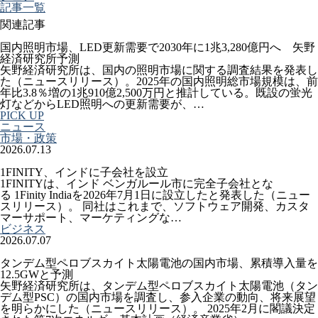
記事一覧
関連記事
国内照明市場、LED更新需要で2030年に1兆3,280億円へ 矢野
経済研究所予測
矢野経済研究所は、国内の照明市場に関する調査結果を発表し
た（ニュースリリース）。2025年の国内照明総市場規模は、前
年比3.8％増の1兆910億2,500万円と推計している。既設の蛍光
灯などからLED照明への更新需要が、…
PICK UP
ニュース
市場・政策
2026.07.13
1FINITY、インドに子会社を設立
1FINITYは、インド ベンガルール市に完全子会社とな
る 1Finity Indiaを2026年7月1日に設立したと発表した（ニュー
スリリース）。 同社はこれまで、ソフトウェア開発、カスタ
マーサポート、マーケティングな…
ビジネス
2026.07.07
タンデム型ペロブスカイト太陽電池の国内市場、累積導入量を
12.5GWと予測
矢野経済研究所は、タンデム型ペロブスカイト太陽電池（タン
デム型PSC）の国内市場を調査し、参入企業の動向、将来展望
を明らかにした（ニュースリリース）。 2025年2月に閣議決定