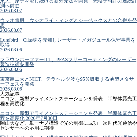
東大、原子を流し続ける新分光法を開発 光格子時計の連続計
測へ前進
2026.08.07
ウシオ電機、ウシオライティングとジーベックスとの合併を発
表
2026.08.07
Lumibird、Cilas株を売却しレーザー・メガジュール保守事業を
取得
2026.08.06
フラウンホーファーILT、PFASフリーコーティングのレーザー
製造技術を開発
2026.08.06
東京農工大とNICT、テラヘルツ波を95％吸収する薄型メタサ
ーフェスを開発
2026.08.06
人気記事
ニコン、新型アライメントステーションを発表 半導体露光工
程を高度化
ニコン、新型アライメントステーションを発表 半導体露光工
程を高度化
2026年7月30日
岡山大など、単一ナノ構造で光の制御に成功 次世代光通信や
センサーへの応用に期待