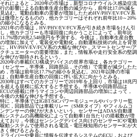
それによると，2020年の市場は，新型コロナウイルス感染症流
行の影響による自動車生産台数の減少から，前年比17.0%減を
見込む。電動自動車の需要が増加したためHV/PHV/EV/FCV系
は微増となるものの，他カテゴリーはそれぞれ前年比10～20%
の縮小になるとみる。
2021年の市場は，HV/PHV/EV/FCV系が引き続き市場をけん引
し，他カテゴリーも市場回復に向かうことによって，前年比
11.7%増の8兆2,548億円を予測する。今後は，自動車生産台数
の増加に加えて，電装化や電動化，自動運転技術の向上を背景
に，HV/PHV/EV/FCV系の大幅な伸びや，スマートセンサー/ア
クチュエーターの需要増加，また，情報系や走行安全系の堅調
な伸びが期待されるという。
2020年の車載ECU構成デバイスの世界市場は，各カテゴリー
（センサー，半導体，回路部品，その他）で需要が減少したた
め，市場は前年比17.7%の縮小を見込む。2021年以降の市場
は，自動車生産台数の回復に伴い拡大に向かうとみる。
2030年はすべてのカテゴリーで2019年を上回り，市場は18兆円
を超える規模に拡大すると予想する。半導体や回路部品は
ECUの搭載に伴うマイコンや周辺回路部品の増加によって，
今後の大幅な伸びを予想する。
特に，半導体ではIGBT/SiCパワーモジュールやバッテリー監
視IC，回路部品では車載リレー（SMRタイプ）やフィルムコ
ンデンサーの伸びが大きいという。センサーはADAS/自動運
転システムの高機能化によって自動車1台当たりの搭載数が増
えており，今後はセンシングデバイス向けのセンサーICや電動
駆動システムで使用される電流・電圧検知用のセンサーICが大
きく伸びるとみる。
ドライバーや乗員に情報を伝達するシステムのECU，および