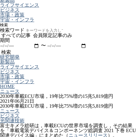
新製品
ライフサイエンス
ビジネス
市場・政策
宇宙・インフラ
検索
検索ワード
すべての記事
会員限定記事のみ
期間
〜
検索
研究開発
新製品
ライフサイエンス
ビジネス
市場・政策
宇宙・インフラ
HOME
ニュース
2030年車載ECU市場，19年比75%増の15兆5,819億円
2021年06月21日
2030年車載ECU市場，19年比75%増の15兆5,819億円
ニュース
ビジネス
光関連技術
富士キメラ総研は，車載ECUの世界市場を調査し，その結果
を「車載電装デバイス＆コンポーネンツ総調査 2021 下巻 ECU
関連デバイス編」にまとめた（
ニュースリリース
）。