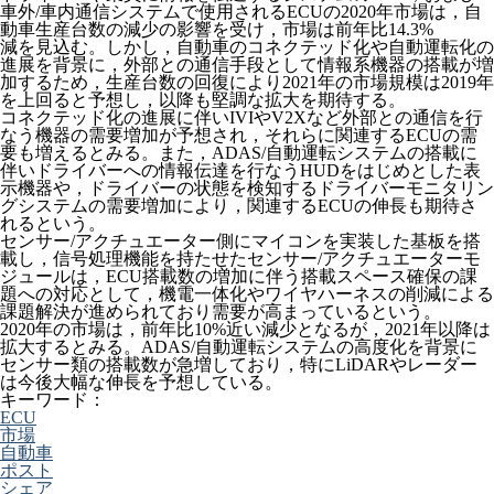
車外/車内通信システムで使用されるECUの2020年市場は，自
動車生産台数の減少の影響を受け，市場は前年比14.3%
減を見込む。しかし，自動車のコネクテッド化や自動運転化の
進展を背景に，外部との通信手段として情報系機器の搭載が増
加するため，生産台数の回復により2021年の市場規模は2019年
を上回ると予想し，以降も堅調な拡大を期待する。
コネクテッド化の進展に伴いIVIやV2Xなど外部との通信を行
なう機器の需要増加が予想され，それらに関連するECUの需
要も増えるとみる。また，ADAS/自動運転システムの搭載に
伴いドライバーへの情報伝達を行なうHUDをはじめとした表
示機器や，ドライバーの状態を検知するドライバーモニタリン
グシステムの需要増加により，関連するECUの伸長も期待さ
れるという。
センサー/アクチュエーター側にマイコンを実装した基板を搭
載し，信号処理機能を持たせたセンサー/アクチュエーターモ
ジュールは，ECU搭載数の増加に伴う搭載スペース確保の課
題への対応として，機電一体化やワイヤハーネスの削減による
課題解決が進められており需要が高まっているという。
2020年の市場は，前年比10%近い減少となるが，2021年以降は
拡大するとみる。ADAS/自動運転システムの高度化を背景に
センサー類の搭載数が急増しており，特にLiDARやレーダー
は今後大幅な伸長を予想している。
キーワード：
ECU
市場
自動車
ポスト
シェア