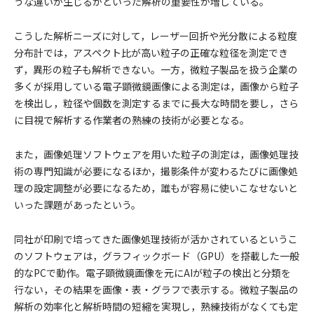
うな違いが生じるかといった解析の重要性が増している。
こうした解析ニーズに対して，レーザー回折や光分散による粒度
分布計では，アスペクト比が高い粒子の正確な粒径を測定でき
ず，異形の粒子も解析できない。一方，微粒子製品を扱う企業の
多くが採用している電子顕微鏡画像による測定は，画像から粒子
を検出し，粒径や個数を測定するまでに長大な時間を要し，さら
に目視で解析する作業者の熟練の技術が必要となる。
また，画像処理ソフトウェアを用いた粒子の測定は，画像処理技
術の専門知識が必要になるほか，撮影条件が変わるたびに画像処
理の設定調整が必要になるため，誰もが容易に使いこなせないと
いった課題があったという。
同社が印刷で培ってきた画像処理技術が活かされているというこ
のソフトウェアは，グラフィックボード（GPU）を搭載した一般
的なPCで動作。電子顕微鏡画像を元にAIが粒子の検出と分類を
行ない，その結果を画像・表・グラフで表示する。微粒子製品の
解析の効率化と解析時間の短縮を実現し，熟練技術がなくても定