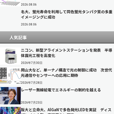
2026.08.06
名大、蛍光寿命を利用して同色蛍光タンパク質の多重
イメージングに成功
2026.08.06
人気記事
ニコン、新型アライメントステーションを発表 半導
体露光工程を高度化
2026年7月30日
岡山大など、単一ナノ構造で光の制御に成功 次世代
光通信やセンサーへの応用に期待
2026年7月28日
レーザー無線給電でエネルギーの制約を越える
2026年7月23日
阪大と立命大、AlGaNで多色発光LEDを実証 ディス