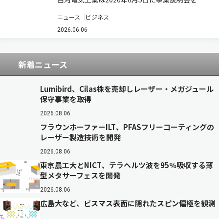
催し、光ソリューション領域の今後の事業方針を
ニュース
ビジネス
発表した。 光ソリューション領域長の浅尾真史氏
は、2030年に向け「革新的な光ソリューション
2026.06.06
でAI時代のネットワークを構築し、社…
新着ニュース
Lumibird、Cilas株を売却しレーザー・メガジュール
保守事業を取得
2026.08.06
フラウンホーファーILT、PFASフリーコーティングの
レーザー製造技術を開発
2026.08.06
東京農工大とNICT、テラヘルツ波を95％吸収する薄
型メタサーフェスを開発
2026.08.06
広島大など、ビスマス表面に隠れたスピン偏極を観測