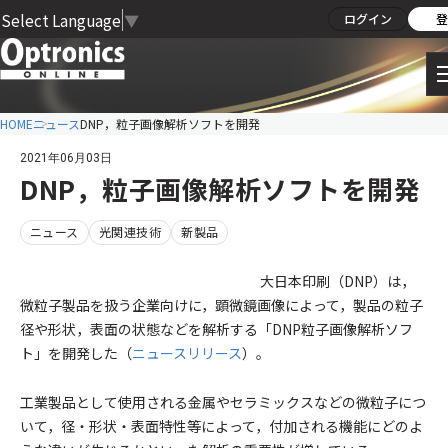
Select Language
▼
ログイン
登
HOME
ニュース
DNP，粒子画像解析ソフトを開発
2021年06月03日
DNP，粒子画像解析ソフトを開発
ニュース
光関連技術
新製品
大日本印刷（DNP）は，
微粒子製品を扱う企業向けに，顕微鏡画像によって，製品の粒子
径や形状，表面の状態などを解析する「DNP粒子画像解析ソフ
ト」を開発した（
ニュースリリース
）。
工業製品として使用される金属やセラミックスなどの微粒子につ
いて，径・形状・表面特性等によって，付加される機能にどのよ