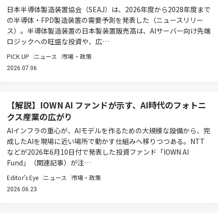
日本半導体製造装置協会（SEAJ）は、2026年度から2028年度まで
の半導体・FPD製造装置の需要予測を発表した（ニュースリリー
ス）。半導体製造装置の日本製装置販売高は、AIサーバー向け先端
ロジックへの旺盛な投資や、広…
PICK UP
ニュース
市場・政策
2026.07.06
【解説】IOWN AI ファンドが示す、AI時代のフォトニ
クス産業の広がり
AIインフラの重心が、AIモデルを作るための大規模な設備から、完
成したAIを現場に近い場所で動かす仕組みへ移りつつある。NTT
などが2026年6月10日付で発表した投資ファンド「IOWN AI
Fund」（関連記事）が注…
Editor's Eye
ニュース
市場・政策
2026.06.23