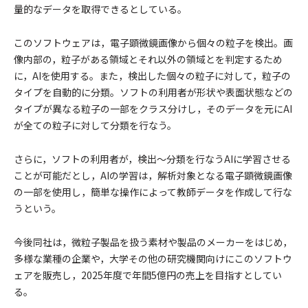
量的なデータを取得できるとしている。
このソフトウェアは，電子顕微鏡画像から個々の粒子を検出。画
像内部の，粒子がある領域とそれ以外の領域とを判定するため
に，AIを使用する。また，検出した個々の粒子に対して，粒子の
タイプを自動的に分類。ソフトの利用者が形状や表面状態などの
タイプが異なる粒子の一部をクラス分けし，そのデータを元にAI
が全ての粒子に対して分類を行なう。
さらに，ソフトの利用者が，検出～分類を行なうAIに学習させる
ことが可能だとし，AIの学習は，解析対象となる電子顕微鏡画像
の一部を使用し，簡単な操作によって教師データを作成して行な
うという。
今後同社は，微粒子製品を扱う素材や製品のメーカーをはじめ，
多様な業種の企業や，大学その他の研究機関向けにこのソフトウ
ェアを販売し，2025年度で年間5億円の売上を目指すとしてい
る。