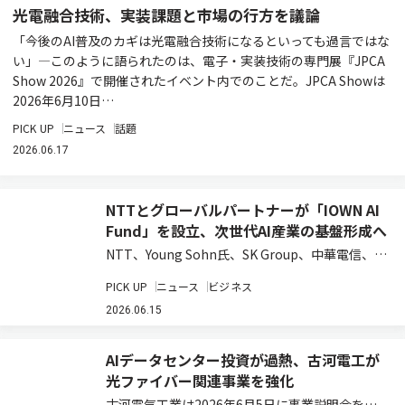
光電融合技術、実装課題と市場の行方を議論
「今後のAI普及のカギは光電融合技術になるといっても過言ではな
い」―このように語られたのは、電子・実装技術の専門展『JPCA
Show 2026』で開催されたイベント内でのことだ。JPCA Showは
2026年6月10日…
PICK UP
ニュース
話題
2026.06.17
NTTとグローバルパートナーが「IOWN AI
Fund」を設立、次世代AI産業の基盤形成へ
NTT、Young Sohn氏、SK Group、中華電信、お
よび日本政策投資銀行は、AI時代の先端技術への
PICK UP
ニュース
ビジネス
投資を通じてIOWNエコシステムの構築と新たな
事業創出を目指す投資ファンド「IOWN AI
2026.06.15
Fund」を組成した…
AIデータセンター投資が過熱、古河電工が
光ファイバー関連事業を強化
古河電気工業は2026年6月5日に事業説明会を開