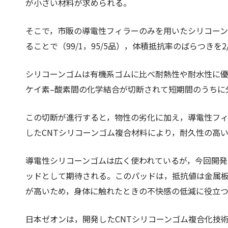
が小さい材料が求められる。
そこで，市販の導電性フィラーのみを用いたシリコーンゴ
ることで（99/1，95/5品），体積抵抗率のばらつきを
シリコーンゴムは有機系ゴムに比べ耐熱性や耐水性に
ケイ素–酸素間の化学結合が切断されて短期間のうちに
この切断が進行すると，物性の劣化に加え，導電性フ
したCNTシリコーンゴム複合材料により，耐久性の高
導電性シリコーンゴムは広く使われているが，今回開
ッドとして期待される。このパッドは，抵抗値は金属
が高いため，身体に触れたときの不快感の低減に役立
日本ゼオンは，開発したCNTシリコーンゴム複合化技