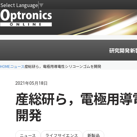
Select Language
▼
研究開発
新
HOME
ニュース
産総研ら，電極用導電性シリコーンゴムを開発
2021年05月18日
産総研ら，電極用導
開発
ニュース
ライフサイエンス
新製品