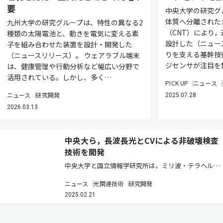
要
中央大学の研究グ
体質へ分離された
九州大学の研究グループは、特性の異なる2
（CNT）により
種類の太陽電池と、動きを電気に変える素
設計した（ニュー
子を組み合わせた装置を設計・開発した
りを支える基幹技術
（ニュースリリース）。 ウェアラブル端末
ジセンサが注目を
は、健康管理や行動分析など幅広い分野で
活用されている。しかし、多く…
PICK UP
ニュース
ニュース
研究開発
2025.07.28
2026.03.13
中央大ら，長波長光とCVによる非破壊検査
技術を開発
中央大学と国立情報学研究所は，ミリ波・テラヘル
ツ・赤外線（MMW・THz・IR）帯域でのコンピュータ
ニュース
光関連技術
研究開発
ビジョン（CV）画像計測に立脚する新たな非破壊検査
2025.02.21
手法を確立した（ニュースリリース）。 非破壊検査で
あるMMW-IR照射…