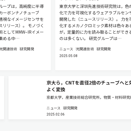
ループは，高純度に半導
東京大学と深圳先進技術研究院は，色
カーボンナノチューブ
化で力を可視化するウェアラブルセン
，透視なイメージセンサを
開発した（ニュースリリース）。 力を
スリリース）。 モノづく
化するメカノクロミック素材は色々あ
としてMMW–IRイメー
が，定量的に力を読み取ることができ
集める中…
のは多くない。 研究グループは…
光関連技術
研究開発
ニュース
光関連技術
研究開発
2025.05.08
京大ら，CNTを直径2倍のチューブへと
よく変換
京都大学，産業技術総合研究所，物質・材料研究
は，あらかじめ構造を揃えた細いカーボンナノチ
ニュース
研究開発
ブ（CNT）の集合体に熱処理を行なうという非常
2025.02.06
ンプルな方法で，元のCNTの炭素の並ぶ方向を保
ままCNT同士を融合し，…