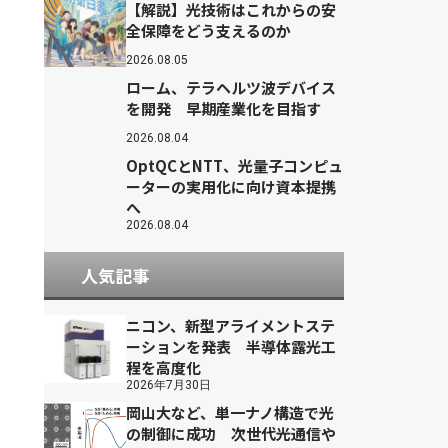
【解説】光技術はこれからの安
全保障をどう支えるのか
2026.08.05
ローム、テラヘルツ波デバイス
を開発 早期産業化を目指す
2026.08.04
OptQCとNTT、光量子コンピュ
ーターの実用化に向け資本提携
へ
2026.08.04
人気記事
ニコン、新型アライメントステ
ーションを発表 半導体露光工
程を高度化
2026年7月30日
岡山大など、単一ナノ構造で光
の制御に成功 次世代光通信や