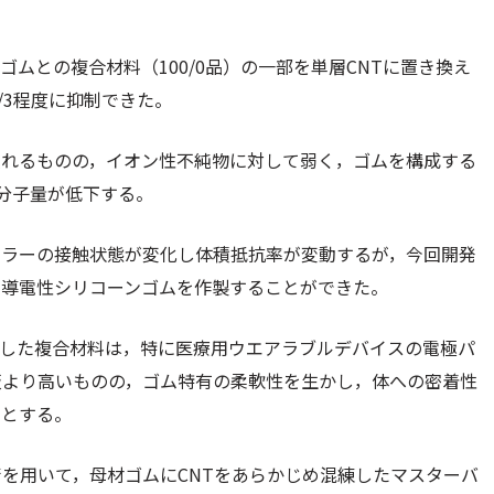
ムとの複合材料（100/0品）の一部を単層CNTに置き換え
2/3程度に抑制できた。
優れるものの，イオン性不純物に対して弱く，ゴムを構成する
分子量が低下する。
ィラーの接触状態が変化し体積抵抗率が変動するが，今回開発
い導電性シリコーンゴムを作製することができた。
発した複合材料は，特に医療用ウエアラブルデバイスの電極パ
板より高いものの，ゴム特有の柔軟性を生かし，体への密着性
つとする。
術を用いて，母材ゴムにCNTをあらかじめ混練したマスターバ