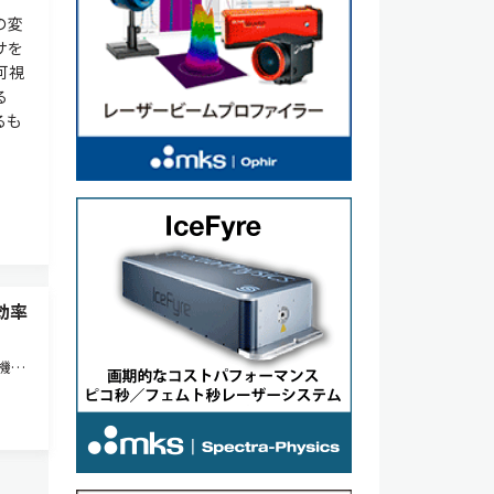
の変
サを
可視
る
るも
効率
機構
ュー
にシ
った