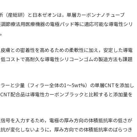
所（産総研）と日本ゼオンは，単層カーボンナノチューブ
経調節療法用医療機器の電極パッド等に適応可能な導電性シリ
。
，皮膚との密着性を高めるための柔軟性に加え，安定した導電
，低コストで高耐久な導電性シリコーンゴムの製造方法も課題
ーと少量（フィラー全体の1～5wt%）の単層CNTを添加し
CNT配合品は導電性カーボンブラックと比較すると添加量を
気信号を入力するため，電極の厚み方向の体積抵抗率の低さが
抵抗が変化しないように，厚み方向での体積抵抗率のばらつき