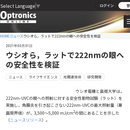
Select Language
▼
ログイン
登
HOME
ニュース
ウシオら，ラットで222nmの眼への安全性を検証
2021年03月31日
ウシオら，ラットで222nmの眼へ
の安全性を検証
ニュース
ライフサイエンス
光関連技術
研究開発
ウシオ電機と島根大学は，
222nm-UVCの眼への照射に対する安全性動物試験（ラット）を
実施し，角膜炎を引き起こさない222nm-UVCの最大照射量（暴
2
露限界値）が，3,500～5,000 mJ/cm
の間にあることを示した
（
ニュースリリース
）。