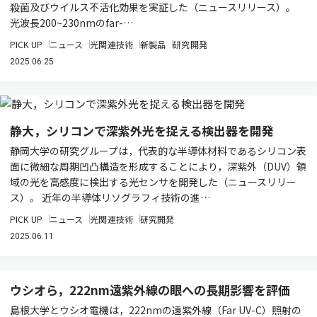
殺菌及びウイルス不活化効果を実証した（ニュースリリース）。
光波長200~230nmのfar-…
PICK UP
ニュース
光関連技術
新製品
研究開発
2025.06.25
静大，シリコンで深紫外光を捉える検出器を開発
静岡大学の研究グループは，代表的な半導体材料であるシリコン表
面に微細な周期凹凸構造を形成することにより，深紫外（DUV）領
域の光を高感度に検出する光センサを開発した（ニュースリリー
ス）。 近年の半導体リソグラフィ技術の進…
PICK UP
ニュース
光関連技術
研究開発
2025.06.11
ウシオら，222nm遠紫外線の眼への長期影響を評価
島根大学とウシオ電機は，222nmの遠紫外線（Far UV-C）照射の