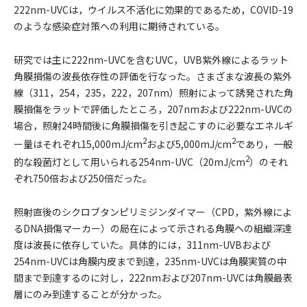
222nm-UVCは，ウイルス不活化に効果的であるため，COVID-19
のような感染症対策への利用に期待されている。
研究では主に222nm-UVCを含むUVC，UVB紫外線によるラット
角膜損傷の波長依存性の評価を行なった。さまざまな波長の紫外
線（311，254，235，222，207nm）照射によって誘発された角
膜損傷をラットで評価したところ，207nmおよび222nm-UVCの
場合，照射24時間後に角膜損傷を引き起こすのに必要なエネルギ
2
2
ー量はそれぞれ15,000mJ/cm
および5,000mJ/cm
であり，一般
2
的な殺菌灯として用いられる254nm-UVC（20mJ/cm
）のそれ
ぞれ750倍および250倍だった。
照射直後のシクロブタンピリミジンダイマー（CPD，紫外線によ
るDNA損傷マーカー）の局在によって示される角膜への組織深達
度は波長に依存していた。具体的には，311nm-UVBおよび
254nm-UVCは角膜内皮まで到達，235nm-UVCは角膜実質の中
間まで到達するのに対し，222nmおよび207nm-UVCは角膜最表
層にのみ到達することが分かった。