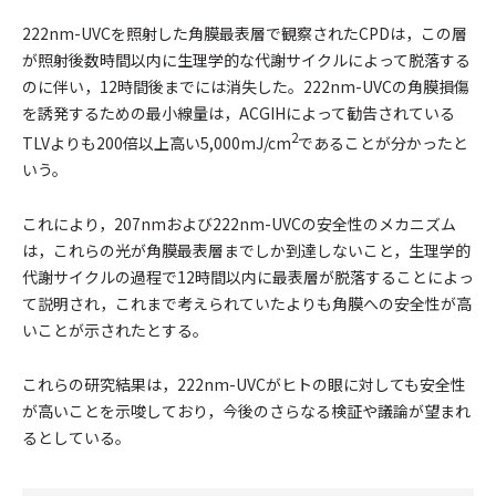
222nm-UVCを照射した角膜最表層で観察されたCPDは，この層
が照射後数時間以内に生理学的な代謝サイクルによって脱落する
のに伴い，12時間後までには消失した。222nm-UVCの角膜損傷
を誘発するための最小線量は，ACGIHによって勧告されている
2
TLVよりも200倍以上高い5,000mJ/cm
であることが分かったと
いう。
これにより，207nmおよび222nm-UVCの安全性のメカニズム
は，これらの光が角膜最表層までしか到達しないこと，生理学的
代謝サイクルの過程で12時間以内に最表層が脱落することによっ
て説明され，これまで考えられていたよりも角膜への安全性が高
いことが示されたとする。
これらの研究結果は，222nm-UVCがヒトの眼に対しても安全性
が高いことを示唆しており，今後のさらなる検証や議論が望まれ
るとしている。