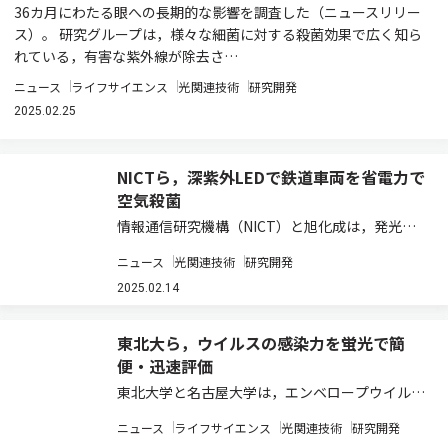
36カ月にわたる眼への長期的な影響を調査した（ニュースリリー
ス）。 研究グループは，様々な細菌に対する殺菌効果で広く知ら
れている，有害な紫外線が除去さ…
ニュース
ライフサイエンス
光関連技術
研究開発
2025.02.25
NICTら，深紫外LEDで鉄道車両を省電力で
空気殺菌
情報通信研究機構（NICT）と旭化成は，発光波
長265nm帯の高強度深紫外LEDを搭載した鉄道
ニュース
光関連技術
研究開発
車両用空気殺菌モジュールを開発し，静岡鉄道の
実運行中の鉄道車両内への搭載を実証した（ニュ
2025.02.14
ースリリース）。 深紫外線による殺菌応…
東北大ら，ウイルスの感染力を蛍光で簡
便・迅速評価
東北大学と名古屋大学は，エンベロープウイルス
粒子の脂質膜に結合し蛍光応答を示す分子プロー
ニュース
ライフサイエンス
光関連技術
研究開発
ブ（M2-NR）の開発に成功した（ニュースリリー