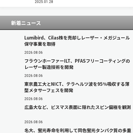
ス）。 ウイルス解析には，一般には抗体法とPCR
2025.01.28
法があるが，いずれもウイルス粒子構造…
新着ニュース
Lumibird、Cilas株を売却しレーザー・メガジュール
保守事業を取得
2026.08.06
フラウンホーファーILT、PFASフリーコーティングの
レーザー製造技術を開発
2026.08.06
東京農工大とNICT、テラヘルツ波を95％吸収する薄
型メタサーフェスを開発
2026.08.06
広島大など、ビスマス表面に隠れたスピン偏極を観測
2026.08.06
名大、蛍光寿命を利用して同色蛍光タンパク質の多重