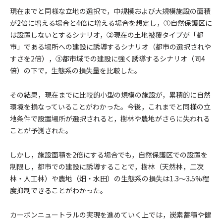
現在までと同様な立地の選択で，中規模および大規模施設の面積
が2倍に増える場合と4倍に増える場合を想定し，①自然保護区に
は設置しないとするシナリオ，②現在の土地被覆タイプが「都
市」である場所への建設に誘導するシナリオ（都市の選択されや
すさを2倍），③都市域での建設に強く誘導するシナリオ（同4
倍）の下で，生態系の損失量を比較した。
その結果，現在までに比較的小型の規模の施設が，累積的に自然
環境を損なっていることがわかった。今後，これまでと同様の立
地条件で設置場所が選択されると，樹林や農地がさらに失われる
ことが予測された。
しかし，施設面積を2倍にする場合でも，自然保護区での設置を
制限し，都市での建設に誘導することで，樹林（天然林，二次
林・人工林）や農地（畑・水田）の生態系の損失は1.3～3.5%程
度抑制できることがわかった。
カーボンニュートラルの実現を進めていく上では，炭素蓄積や健