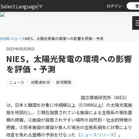
Select Language
▼
ログイン
登
HOME
ニュース
NIES，太陽光発電の環境への影響を評価・予測
2021年03月30日
NIES，太陽光発電の環境への影響
を評価・予測
ニュース
光関連技術
研究開発
国立環境研究所（NIES）
は，日本と韓国を対象に中規模以上（0.5MW以上）の太陽光電施
設を地図化し，①現在設置されている施設による生態系の損失面
積の把握，②施設が設置されやすい場所の自然的・社会的特徴の
把握，③将来施設の建設が進んだ場合の生態系損失と対策により
改変を免れる面積の予測を行なった（
ニュースリリース
）。