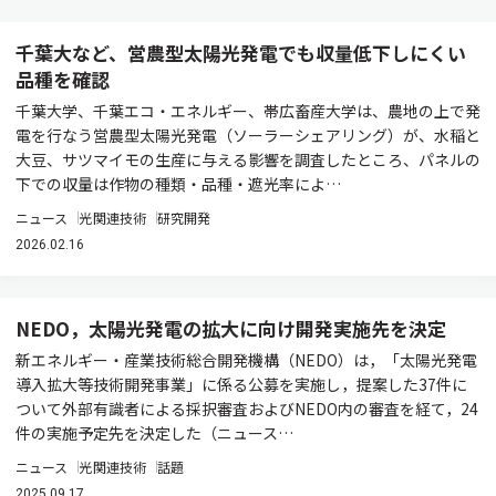
千葉大など、営農型太陽光発電でも収量低下しにくい
品種を確認
千葉大学、千葉エコ・エネルギー、帯広畜産大学は、農地の上で発
電を行なう営農型太陽光発電（ソーラーシェアリング）が、水稲と
大豆、サツマイモの生産に与える影響を調査したところ、パネルの
下での収量は作物の種類・品種・遮光率によ…
ニュース
光関連技術
研究開発
2026.02.16
NEDO，太陽光発電の拡大に向け開発実施先を決定
新エネルギー・産業技術総合開発機構（NEDO）は，「太陽光発電
導入拡大等技術開発事業」に係る公募を実施し，提案した37件に
ついて外部有識者による採択審査およびNEDO内の審査を経て，24
件の実施予定先を決定した（ニュース…
ニュース
光関連技術
話題
2025.09.17