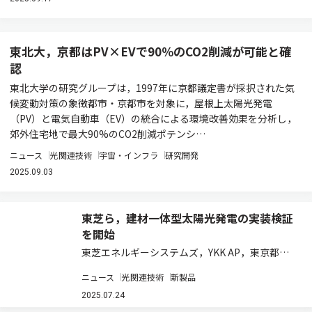
東北大，京都はPV×EVで90％のCO2削減が可能と確
認
東北大学の研究グループは，1997年に京都議定書が採択された気
候変動対策の象徴都市・京都市を対象に，屋根上太陽光発電
（PV）と電気自動車（EV）の統合による環境改善効果を分析し，
郊外住宅地で最大90%のCO2削減ポテンシ…
ニュース
光関連技術
宇宙・インフラ
研究開発
2025.09.03
東芝ら，建材一体型太陽光発電の実装検証
を開始
東芝エネルギーシステムズ，YKK AP，東京都港
湾局，関電工，東京テレポートセンターは，令和
ニュース
光関連技術
新製品
7年8月5日より，臨海副都心青海地区のテレコム
センタービルにおいて，次世代型ソーラーセルを
2025.07.24
活用した建材一体型太陽光発電内窓の実装…