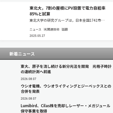
東北大，7割の屋根にPV設置で電力自給率
85%と試算
東北大学の研究グループは，日本全国1741市町
村を対象に，住宅などの屋根上太陽光パネルと電
ニュース
光関連技術
話題
気自動車（EV）を組み合わせて家庭の電力をまか
なうシミュレーションを行ない，大幅な脱炭素効
2025.05.27
果を明らかにした（ニュースリリース）。 …
新着ニュース
東大、原子を流し続ける新分光法を開発 光格子時計
の連続計測へ前進
2026.08.07
ウシオ電機、ウシオライティングとジーベックスとの
合併を発表
2026.08.07
Lumibird、Cilas株を売却しレーザー・メガジュール
保守事業を取得