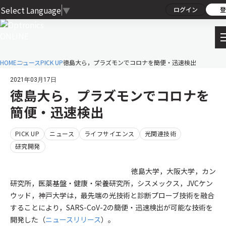
Select Language
▼
ログイン
登
HOME
ニュース
PICK UP
徳島大ら，プラズモンでコロナを簡便・迅速検出
2021年03月17日
徳島大ら，プラズモンでコロナを
簡便・迅速検出
PICK UP
ニュース
ライフサイエンス
光関連技術
研究開発
徳島大学，大阪大学，カン
研究所，医薬基盤・健康・栄養研究所，シスメックス，JVCケン
ウッド，神戸大学は，最先端の光技術と診断プローブ技術を融合
することにより，SARS-CoV-2の簡便・迅速検出が可能な技術を
開発した（
ニュースリリース
）。