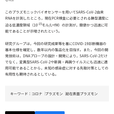
このプラズモニックバイオセンサーを用いてSARS-CoV-2由来
RNAを計測したところ，現在PCR検査に必要とされる鋳型濃度に
-15
迫る低濃度領域（10
モル/L=fM）の計測が，簡便かつ迅速に可
能であることが示唆されたという。
研究グループは，今回の研究成果等を基にCOVID-19診断機器の
基本仕様を確定し，数年以内の製品化を目指す。また，今回の開
発技術は，DNAプローブの設計・開発により，SARS-CoV-2だけ
でなく，変異型SARS-CoV-2や新興・再興ウイルスにも迅速に適
用可能であることから，未知の感染症に対する先取対策としての
有用性も期待されるとしている。
キーワード：
コロナ
プラズモン
局在表面プラズモン