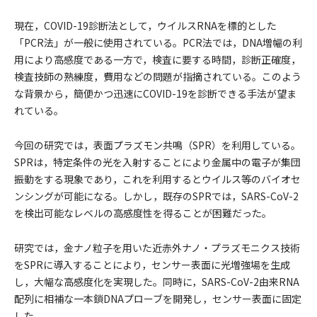
現在，COVID-19診断法として，ウイルスRNAを標的とした
「PCR法」が一般に使用されている。PCR法では，DNA増幅の利
用により高感度である一方で，検査に要する時間，診断正確度，
検査技師の熟練度，費用などの問題が指摘されている。このよう
な背景から，簡便かつ迅速にCOVID-19を診断できる手法が望ま
れている。
今回の研究では，表面プラズモン共鳴（SPR）を利用している。
SPRは，特定条件の光を入射することにより金属中の電子が集団
振動をする現象であり，これを利用するとウイルス等のバイオセ
ンシングが可能になる。しかし，既存のSPRでは，SARS-CoV-2
を検出可能なレベルの高感度性を得ることが困難だった。
研究では，金ナノ粒子を用いた近赤外ナノ・プラズモニクス技術
をSPRに導入することにより，センサー表面に光増強場を生成
し，大幅な高感度化を実現した。同時に，SARS-CoV-2由来RNA
配列に相補な一本鎖DNAプローブを開発し，センサー表面に固定
した。