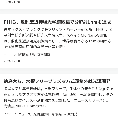
2026.01.28
FHIら，散乱型近接場光学顕微鏡で分解能1nmを達成
独マックス・プランク協会フリッツ・ハーバー研究所（FHI），分
子科学研究所／総合研究大学院大学，スペインCIC NanoGUNE
は，散乱型近接場光顕微鏡として，世界最良となる1nmの細かさ
で物質表面の局所的な光学応答を観…
ニュース
光関連技術
研究開発
2025.07.18
徳島大ら，水銀フリープラズマ方式遠紫外線光源開発
徳島大学と紫光技研は，水銀フリーで，生体への安全性と殺菌効果
を両立したプラズマ方式遠紫外線（far-UVC）光源を開発し，その
殺菌及びウイルス不活化効果を実証した（ニュースリリース）。
光波長200~230nmのfar-…
PICK UP
ニュース
光関連技術
新製品
研究開発