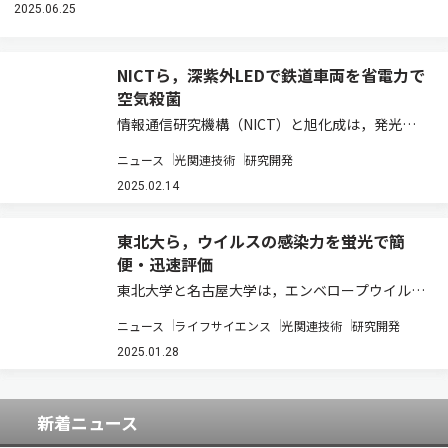
2025.06.25
NICTら，深紫外LEDで鉄道車両を省電力で
空気殺菌
情報通信研究機構（NICT）と旭化成は，発光波
長265nm帯の高強度深紫外LEDを搭載した鉄道
ニュース
光関連技術
研究開発
車両用空気殺菌モジュールを開発し，静岡鉄道の
実運行中の鉄道車両内への搭載を実証した（ニュ
2025.02.14
ースリリース）。 深紫外線による殺菌応…
東北大ら，ウイルスの感染力を蛍光で簡
便・迅速評価
東北大学と名古屋大学は，エンベロープウイルス
粒子の脂質膜に結合し蛍光応答を示す分子プロー
ニュース
ライフサイエンス
光関連技術
研究開発
ブ（M2-NR）の開発に成功した（ニュースリリー
ス）。 ウイルス解析には，一般には抗体法とPCR
2025.01.28
法があるが，いずれもウイルス粒子構造…
新着ニュース