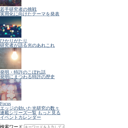
若手研究者の挑戦
実用化に向けたテーマを発表
ひかりがたり
研究者が語る光のあれこれ
発明・特許のこぼれ話
発明にまつわる特許の歴史
Focus
エッジの効いた光研究の数々
連載シリーズ一覧
もっと見る
イベントカレンダー
検索ワード