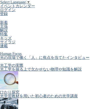
Select Language
▼
イベントカレンダー
ログイン
登録
新着
主張
解説
特集
キッズ
サイラジ
連載
Human Focus
光の現場で働く「人」に焦点を当てたインタビュー
光工学の実際
光工学を操る上で欠かせない物理や知識を解説
ひかり探究
光学習教材を用いた初心者のための光学講座