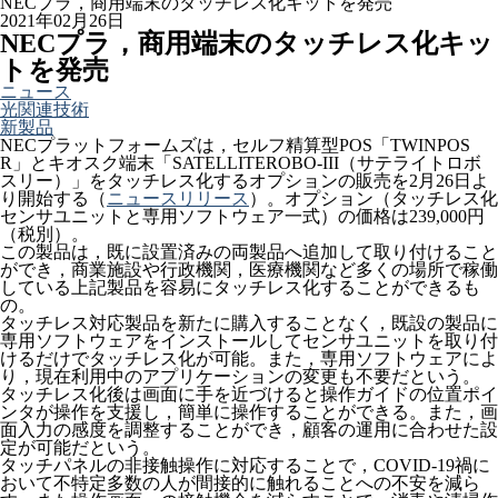
NECプラ，商用端末のタッチレス化キットを発売
2021年02月26日
NECプラ，商用端末のタッチレス化キッ
トを発売
ニュース
光関連技術
新製品
NECプラットフォームズは，セルフ精算型POS「TWINPOS
R」とキオスク端末「SATELLITEROBO-III（サテライトロボ
スリー）」をタッチレス化するオプションの販売を2月26日よ
り開始する（
ニュースリリース
）。オプション（タッチレス化
センサユニットと専用ソフトウェア一式）の価格は239,000円
（税別）。
この製品は，既に設置済みの両製品へ追加して取り付けること
ができ，商業施設や行政機関，医療機関など多くの場所で稼働
している上記製品を容易にタッチレス化することができるも
の。
タッチレス対応製品を新たに購入することなく，既設の製品に
専用ソフトウェアをインストールしてセンサユニットを取り付
けるだけでタッチレス化が可能。また，専用ソフトウェアによ
り，現在利用中のアプリケーションの変更も不要だという。
タッチレス化後は画面に手を近づけると操作ガイドの位置ポイ
ンタが操作を支援し，簡単に操作することができる。また，画
面入力の感度を調整することができ，顧客の運用に合わせた設
定が可能だという。
タッチパネルの非接触操作に対応することで，COVID-19禍に
おいて不特定多数の人が間接的に触れることへの不安を減ら