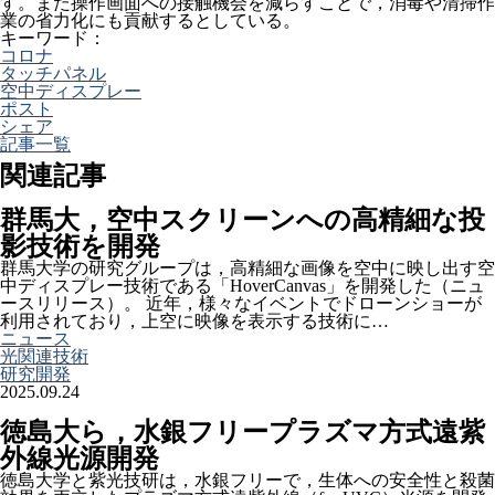
す。また操作画面への接触機会を減らすことで，消毒や清掃作
業の省力化にも貢献するとしている。
キーワード：
コロナ
タッチパネル
空中ディスプレー
ポスト
シェア
記事一覧
関連記事
群馬大，空中スクリーンへの高精細な投
影技術を開発
群馬大学の研究グループは，高精細な画像を空中に映し出す空
中ディスプレー技術である「HoverCanvas」を開発した（ニュ
ースリリース）。 近年，様々なイベントでドローンショーが
利用されており，上空に映像を表示する技術に…
ニュース
光関連技術
研究開発
2025.09.24
徳島大ら，水銀フリープラズマ方式遠紫
外線光源開発
徳島大学と紫光技研は，水銀フリーで，生体への安全性と殺菌