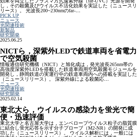
効果を両立したプラズマ方式遠紫外線（far-UVC）光源を開発
し，その殺菌及びウイルス不活化効果を実証した（ニュースリ
リース）。 光波長200~230nmのfar-…
PICK UP
ニュース
光関連技術
新製品
研究開発
2025.06.25
NICTら，深紫外LEDで鉄道車両を省電力
で空気殺菌
情報通信研究機構（NICT）と旭化成は，発光波長265nm帯の
高強度深紫外LEDを搭載した鉄道車両用空気殺菌モジュールを
開発し，静岡鉄道の実運行中の鉄道車両内への搭載を実証した
（ニュースリリース）。 深紫外線による殺菌応…
ニュース
光関連技術
研究開発
2025.02.14
東北大ら，ウイルスの感染力を蛍光で簡
便・迅速評価
東北大学と名古屋大学は，エンベロープウイルス粒子の脂質膜
に結合し蛍光応答を示す分子プローブ（M2-NR）の開発に成
功した（ニュースリリース）。 ウイルス解析には，一般には