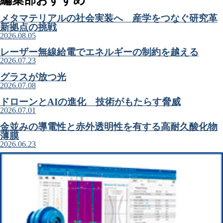
編集部おすすめ
メタマテリアルの社会実装へ 産学をつなぐ研究革
新拠点の挑戦
2026.08.05
レーザー無線給電でエネルギーの制約を越える
2026.07.23
グラスが放つ光
2026.07.08
ドローンとAIの進化 技術がもたらす脅威
2026.07.01
金並みの導電性と赤外透明性を有する高耐久酸化物
薄膜
2026.06.23