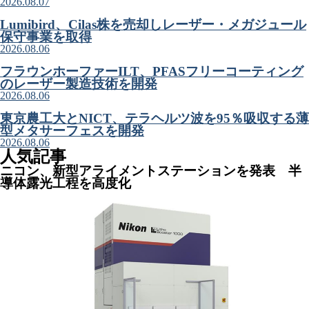
2026.08.07
Lumibird、Cilas株を売却しレーザー・メガジュール
保守事業を取得
2026.08.06
フラウンホーファーILT、PFASフリーコーティング
のレーザー製造技術を開発
2026.08.06
東京農工大とNICT、テラヘルツ波を95％吸収する薄
型メタサーフェスを開発
2026.08.06
人気記事
ニコン、新型アライメントステーションを発表 半
導体露光工程を高度化