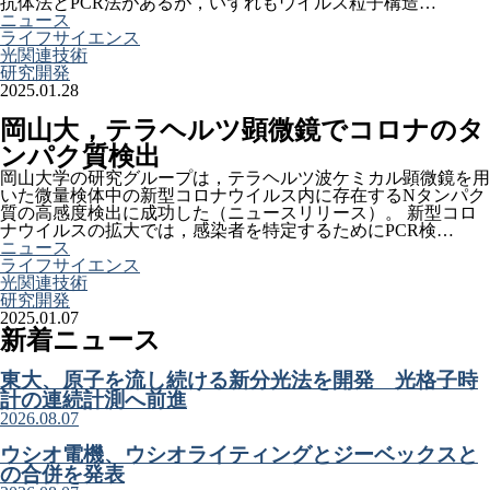
抗体法とPCR法があるが，いずれもウイルス粒子構造…
ニュース
ライフサイエンス
光関連技術
研究開発
2025.01.28
岡山大，テラヘルツ顕微鏡でコロナのタ
ンパク質検出
岡山大学の研究グループは，テラヘルツ波ケミカル顕微鏡を用
いた微量検体中の新型コロナウイルス内に存在するNタンパク
質の高感度検出に成功した（ニュースリリース）。 新型コロ
ナウイルスの拡大では，感染者を特定するためにPCR検…
ニュース
ライフサイエンス
光関連技術
研究開発
2025.01.07
新着ニュース
東大、原子を流し続ける新分光法を開発 光格子時
計の連続計測へ前進
2026.08.07
ウシオ電機、ウシオライティングとジーベックスと
の合併を発表