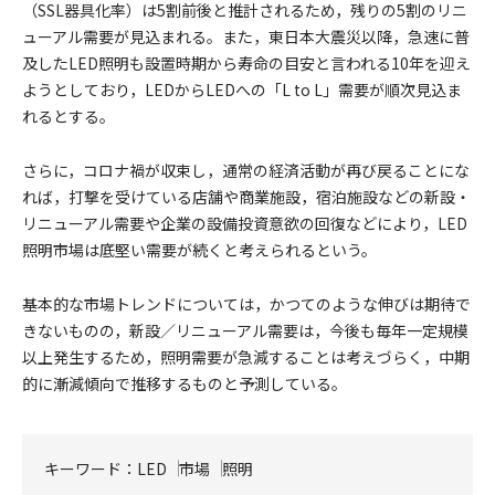
（SSL器具化率）は5割前後と推計されるため，残りの5割のリニ
ューアル需要が見込まれる。また，東日本大震災以降，急速に普
及したLED照明も設置時期から寿命の目安と言われる10年を迎え
ようとしており，LEDからLEDへの「L to L」需要が順次見込ま
れるとする。
さらに，コロナ禍が収束し，通常の経済活動が再び戻ることにな
れば，打撃を受けている店舗や商業施設，宿泊施設などの新設・
リニューアル需要や企業の設備投資意欲の回復などにより，LED
照明市場は底堅い需要が続くと考えられるという。
基本的な市場トレンドについては，かつてのような伸びは期待で
きないものの，新設／リニューアル需要は，今後も毎年一定規模
以上発生するため，照明需要が急減することは考えづらく，中期
的に漸減傾向で推移するものと予測している。
キーワード：
LED
市場
照明