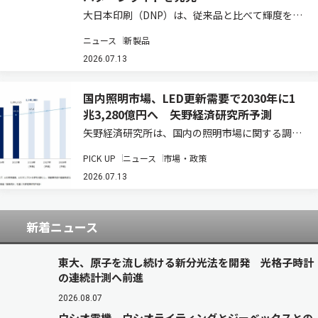
大日本印刷（DNP）は、従来品と比べて輝度を最
大約3倍に高めた小型照明装置「DNP高視認性パ
ニュース
新製品
ターンライト 固定設置タイプ」を開発し、2026
年7月から試験販売を開始する（ニュースリリー
2026.07.13
ス）。明るい屋内施設や寒冷地などで、…
国内照明市場、LED更新需要で2030年に1
兆3,280億円へ 矢野経済研究所予測
矢野経済研究所は、国内の照明市場に関する調査
結果を発表した（ニュースリリース）。2025年
PICK UP
ニュース
市場・政策
の国内照明総市場規模は、前年比3.8％増の1兆
910億2,500万円と推計している。既設の蛍光灯
2026.07.13
などからLED照明への更新需要が、…
新着ニュース
東大、原子を流し続ける新分光法を開発 光格子時計
の連続計測へ前進
2026.08.07
ウシオ電機、ウシオライティングとジーベックスとの