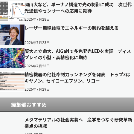
岡山大など、単一ナノ構造で光の制御に成功 次世代
光通信やセンサーへの応用に期待
2026年7月28日
レーザー無線給電でエネルギーの制約を越える
2026年7月23日
阪大と立命大、AlGaNで多色発光LEDを実証 ディス
プレイの小型・高精密化に期待
2026年7月23日
精密機器の他社牽制力ランキングを発表 トップ3は
キヤノン、セイコーエプソン、リコー
2026年7月29日
編集部おすすめ
メタマテリアルの社会実装へ 産学をつなぐ研究革新
拠点の挑戦