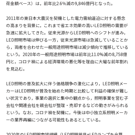
荷金額ベース）は，前年比2.6％減の9,846億円となった。
2011年の東日本大震災を契機とした電力需給逼迫に対する懸念
の高まりを背景に，これまで省エネ効果の高いLED照明の需要が
急速に拡大してきた。従来光源からLED照明へのシフトが進み，
LED照明市場は伸びる一方，従来光源市場は急減していることか
ら，両者を合わせた一般用途照明市場は減少傾向で推移している
という。2020年の一般用途照明市場は前年比11.0%減の8,758億
円と，コロナ禍による経済環境の悪化等を理由に大幅な前年割れ
を見込む。
LED照明の普及拡大に伴う価格競争の激化により，LED照明メー
カーはLED照明が普及を始めた時期と比較して利益の確保が難し
い状況であり，事業の選択と集中の観点から，照明事業を営む子
会社や関連会社を親会社が整理・売却するなどの動きがみられる
という。なお，コロナ禍を契機に，今後は中小独立系照明メーカ
ーの業界再編につながる可能性もあるとしている。
2020年のLED照明市場規模（LED照明器具+LEDランプを合算，