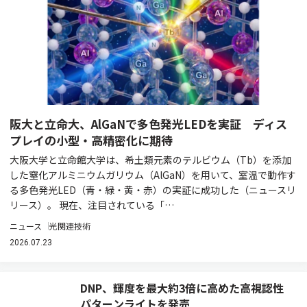
阪大と立命大、AlGaNで多色発光LEDを実証 ディス
プレイの小型・高精密化に期待
大阪大学と立命館大学は、希土類元素のテルビウム（Tb）を添加
した窒化アルミニウムガリウム（AlGaN）を用いて、室温で動作す
る多色発光LED（青・緑・黄・赤）の実証に成功した（ニュースリ
リース）。 現在、注目されている「…
ニュース
光関連技術
2026.07.23
DNP、輝度を最大約3倍に高めた高視認性
パターンライトを発売