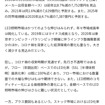
メーカー出荷金額ベース）は前年比8.7%減の7,752億円を見込
み，2021年は同1.6%減の7,629億円と予測する。また，2025年
の同市場規模は2020年比4.7％減の7,387億円と予測する。
LED照明市場はかつてのような伸びはみられず，年々市場成長率
は鈍化している。2019年にはマイナス成長となり，2020年は東
京オリンピック・パラリンピック開催に伴うインフラ整備需要減
少のほか，コロナ禍を背景とした経済環境の悪化も重なり，大き
く減少する見込みだという。
但し，コロナ禍の収束時期が見通せず，先行き不透明ではある
が，フロー（年間出荷）ベースでのLED化率（SSL［半導体照
明］器具化率）は既に100%近くあり，フロー市場における数量
面での大幅な伸びはもはや期待できない。また，LED照明のコモ
ディティー化による価格競争の激化により，金額ベースでのLED
照明市場の伸びはさらに難しい状況だとしている。
一方，プラス要因もあるという。ストック市場におけるLED化率