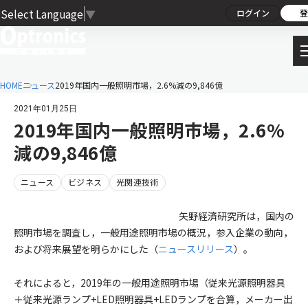
Select Language
▼
ログイン
登
HOME
ニュース
2019年国内一般照明市場，2.6%減の9,846億
2021年01月25日
2019年国内一般照明市場，2.6%
減の9,846億
ニュース
ビジネス
光関連技術
矢野経済研究所は，国内の
照明市場を調査し，一般用途照明市場の概況，参入企業の動向，
および将来展望を明らかにした（
ニュースリリース
）。
それによると，2019年の一般用途照明市場（従来光源照明器具
＋従来光源ランプ+LED照明器具+LEDランプを合算，メーカー出