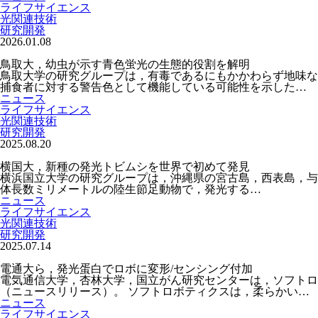
ライフサイエンス
光関連技術
研究開発
2026.01.08
鳥取大，幼虫が示す青色蛍光の生態的役割を解明
鳥取大学の研究グループは，有毒であるにもかかわらず地味な
捕食者に対する警告色として機能している可能性を示した…
ニュース
ライフサイエンス
光関連技術
研究開発
2025.08.20
横国大，新種の発光トビムシを世界で初めて発見
横浜国立大学の研究グループは，沖縄県の宮古島，西表島，与那
体長数ミリメートルの陸生節足動物で，発光する…
ニュース
ライフサイエンス
光関連技術
研究開発
2025.07.14
電通大ら，発光蛋白でロボに変形/センシング付加
電気通信大学，杏林大学，国立がん研究センターは，ソフト
（ニュースリリース）。 ソフトロボティクスは，柔らかい…
ニュース
ライフサイエンス