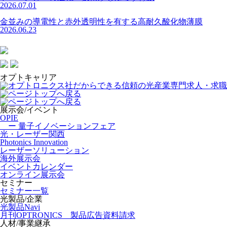
2026.07.01
金並みの導電性と赤外透明性を有する高耐久酸化物薄膜
2026.06.23
オプトキャリア
展示会/イベント
OPIE
ー 量子イノベーションフェア
光・レーザー関西
Photonics Innovation
レーザーソリューション
海外展示会
イベントカレンダー
オンライン展示会
セミナー
セミナー一覧
光製品/企業
光製品Navi
月刊OPTRONICS 製品広告資料請求
人材/事業継承