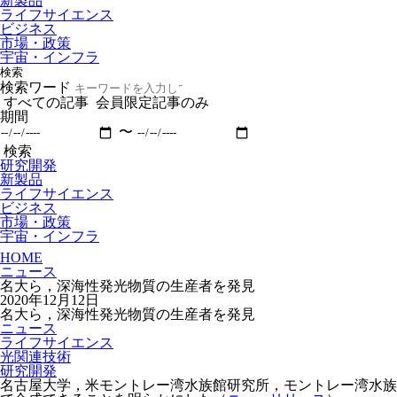
新製品
ライフサイエンス
ビジネス
市場・政策
宇宙・インフラ
検索
検索ワード
すべての記事
会員限定記事のみ
期間
〜
検索
研究開発
新製品
ライフサイエンス
ビジネス
市場・政策
宇宙・インフラ
HOME
ニュース
名大ら，深海性発光物質の生産者を発見
2020年12月12日
名大ら，深海性発光物質の生産者を発見
ニュース
ライフサイエンス
光関連技術
研究開発
名古屋大学，米モントレー湾水族館研究所，モントレー湾水族