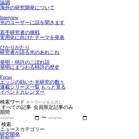
論調
海外の研究開発について
Interview
光のユーザーに話を聞きます
若手研究者の挑戦
実用化に向けたテーマを発表
ひかりがたり
研究者が語る光のあれこれ
発明・特許のこぼれ話
発明にまつわる特許の歴史
Focus
エッジの効いた光研究の数々
連載シリーズ一覧
もっと見る
イベントカレンダー
検索ワード
すべての記事
会員限定記事のみ
期間
〜
検索
ニュースカテゴリー
研究開発