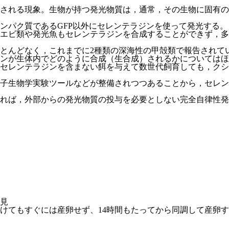
される現象。生物が持つ発光物質は，通常，その生物に固有の
ンパク質であるGFP以外にセレンテラジンを使って発光する
エビ類や発光魚もセレンテラジンを合成することができず，多
とんどなく，これまでに2種類の深海性の甲殻類で報告されて
ンが生体内でどのように合成（生合成）されるかについてはほ
セレンテラジンを含まない餌を与えて数世代飼育しても，クシ
子生物学実験ツールなどが整備されつつあることから，セレン
れば，外部からの発光物質の投与を必要としない完全自律性発
発見
が明刺激を受けてもすぐには産卵せず、14時間もたってから同調し