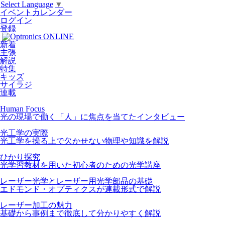
Select Language
▼
イベントカレンダー
ログイン
登録
新着
主張
解説
特集
キッズ
サイラジ
連載
Human Focus
光の現場で働く「人」に焦点を当てたインタビュー
光工学の実際
光工学を操る上で欠かせない物理や知識を解説
ひかり探究
光学習教材を用いた初心者のための光学講座
レーザー光学とレーザー用光学部品の基礎
エドモンド・オプティクスが連載形式で解説
レーザー加工の魅力
基礎から事例まで徹底して分かりやすく解説