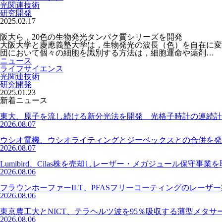
光関連技術
研究開発
2025.02.17
阪大ら，20色の生物発光タンパク質シリーズを開発
大阪大学と慶應義塾大学は，生物発光の波長（色）を自在に変
団において個々の細胞を識別する方法は，細胞運命や薬剤…
ニュース
ライフサイエンス
光関連技術
研究開発
2025.01.23
新着ニュース
東大、原子を流し続ける新分光法を開発 光格子時計の連続計
2026.08.07
ウシオ電機、ウシオライティングとジーベックスとの合併を発
2026.08.07
Lumibird、Cilas株を売却しレーザー・メガジュール保守事業
2026.08.06
フラウンホーファーILT、PFASフリーコーティングのレーザ
2026.08.06
東京農工大とNICT、テラヘルツ波を95％吸収する薄型メタサ
2026.08.06