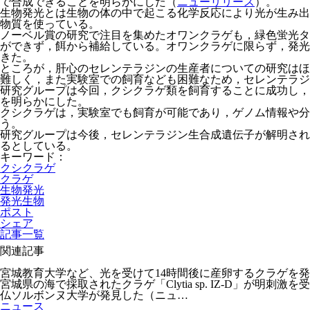
で合成できることを明らかにした（
ニューリリース
）。
生物発光とは生物の体の中で起こる化学反応により光が生み出
物質を使っている。
ノーベル賞の研究で注目を集めたオワンクラゲも，緑色蛍光タ
ができず，餌から補給している。オワンクラゲに限らず，発光
きた。
ところが，肝心のセレンテラジンの生産者についての研究はほ
難しく，また実験室での飼育なども困難なため，セレンテラジ
研究グループは今回，クシクラゲ類を飼育することに成功し，
を明らかにした。
クシクラゲは，実験室でも飼育が可能であり，ゲノム情報や分
う。
研究グループは今後，セレンテラジン生合成遺伝子が解明され
るとしている。
キーワード：
クシクラゲ
クラゲ
生物発光
発光生物
ポスト
シェア
記事一覧
関連記事
宮城教育大学など、光を受けて14時間後に産卵するクラゲを
宮城県の海で採取されたクラゲ「Clytia sp. IZ-D」
仏ソルボンヌ大学が発見した（ニュ…
ニュース