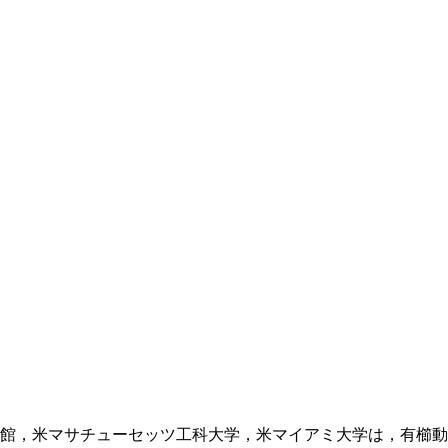
館，米マサチューセッツ工科大学，米マイアミ大学は，有櫛動