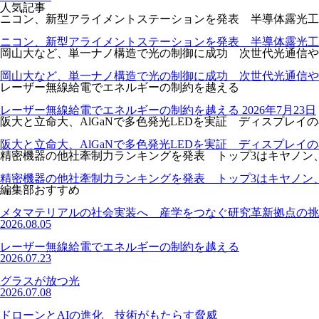
人気記事
ニコン、新型アライメントステーションを発表 半導体露光工
ニコン、新型アライメントステーションを発表 半導体露光工
岡山大など、単一ナノ構造で光の制御に成功 次世代光通信や
岡山大など、単一ナノ構造で光の制御に成功 次世代光通信や
レーザー無線給電でエネルギーの制約を越える
レーザー無線給電でエネルギーの制約を越える
2026年7月23日
阪大と立命大、AlGaNで多色発光LEDを実証 ディスプレイ
阪大と立命大、AlGaNで多色発光LEDを実証 ディスプレイ
精密機器の他社牽制力ランキングを発表 トップ3はキヤノン
精密機器の他社牽制力ランキングを発表 トップ3はキヤノン
編集部おすすめ
メタマテリアルの社会実装へ 産学をつなぐ研究革新拠点の挑
2026.08.05
レーザー無線給電でエネルギーの制約を越える
2026.07.23
グラスが放つ光
2026.07.08
ドローンとAIの進化 技術がもたらす脅威