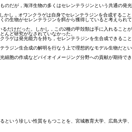
ものだが，海洋生物の多くはセレンテラジンという共通の発光
。しかし，オワンクラゲは自身でセレンテラジンを合成すること
くの生物がセレンテラジンを餌から獲得していると考えられて
いるだけだった。しかし，この2種の甲殻類は手に入れることが
とんど研究がなされていなかった。
クラゲは発光能力を持ち，セレンテラジンを生合成できること
テラジン生合成の解明を行なう上で理想的なモデル生物だとい
光細胞の作成などバイオイメージング分野への貢献が期待でき
て産卵するという珍しい性質をもつことを、宮城教育大学、広島大学、