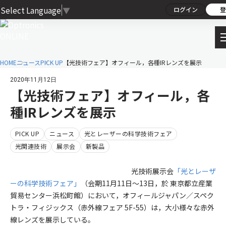
Select Language
▼
ログイン
登
HOME
ニュース
PICK UP
【光技術フェア】オフィール，各種IRレンズを展示
2020年11月12日
【光技術フェア】オフィール，各
種IRレンズを展示
PICK UP
ニュース
光とレーザーの科学技術フェア
光関連技術
展示会
新製品
光技術展示会
「光とレーザ
ーの科学技術フェア」
（会期11月11日～13日，於 東京都立産業
貿易センター浜松町館）において，オフィールジャパン／スペク
トラ・フィジックス（赤外線フェア 5F-55）は，大小様々な赤外
線レンズを展示している。