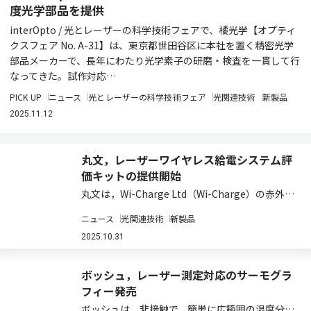
度光学部品を提供
interOpto / 光とレーザーの科学技術フェアで、橘光学【オプティ
クスフェア No. A-31】は、東京都世田谷区に本社を置く精密光学
部品メーカーで、長年にわたり光学素子の研磨・検査を一貫して行
なってきた。試作対応…
PICK UP
ニュース
光とレーザーの科学技術フェア
光関連技術
新製品
2025.11.12
丸文，レーザーワイヤレス給電システム評
価キットの提供開始
丸文は，Wi-Charge Ltd（Wi-Charge）の赤外線
レーザーワイヤレス給電システム「AirCord（エ
ニュース
光関連技術
新製品
アコード）」の事前検証を目的とした，評価キッ
トの提供を開始した（ニュースリリース）。 倉庫
2025.10.31
や店舗におけるデ…
ボッシュ，レーザー測定対応のサーモグラ
フィー発売
ボッシュは，非接触で，簡単に広範囲の温度分布