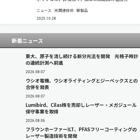
を可視化できる赤外線サーモグラフィー「GTC
ニュース
光関連技術
新製品
450-13」を10月20日に発売したと発表した（ニ
ュースリリース）。標準小売価格 148,000円（税
2025.10.28
別）。 この製品は，レーザ…
新着ニュース
東大、原子を流し続ける新分光法を開発 光格子時計
の連続計測へ前進
2026.08.07
ウシオ電機、ウシオライティングとジーベックスとの
合併を発表
2026.08.07
Lumibird、Cilas株を売却しレーザー・メガジュール
保守事業を取得
2026.08.06
フラウンホーファーILT、PFASフリーコーティングの
レーザー製造技術を開発