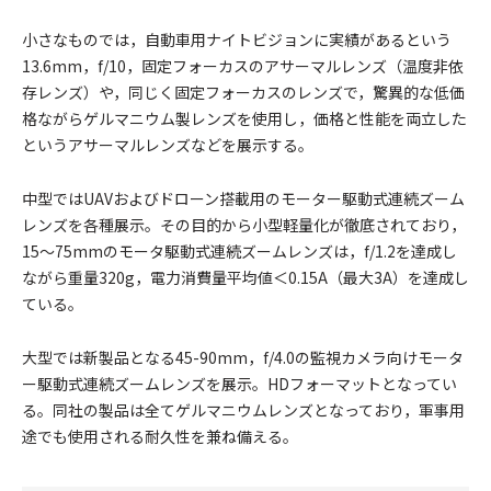
小さなものでは，自動車用ナイトビジョンに実績があるという
13.6mm，f/10，固定フォーカスのアサーマルレンズ（温度非依
存レンズ）や，同じく固定フォーカスのレンズで，驚異的な低価
格ながらゲルマニウム製レンズを使用し，価格と性能を両立した
というアサーマルレンズなどを展示する。
中型ではUAVおよびドローン搭載用のモーター駆動式連続ズーム
レンズを各種展示。その目的から小型軽量化が徹底されており，
15～75mmのモータ駆動式連続ズームレンズは，f/1.2を達成し
ながら重量320g，電力消費量平均値＜0.15A（最大3A）を達成し
ている。
大型では新製品となる45-90mm，f/4.0の監視カメラ向けモータ
ー駆動式連続ズームレンズを展示。HDフォーマットとなってい
る。同社の製品は全てゲルマニウムレンズとなっており，軍事用
途でも使用される耐久性を兼ね備える。