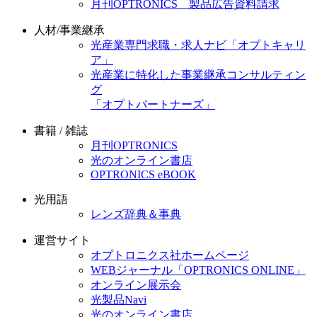
月刊OPTRONICS 製品広告資料請求
人材/事業継承
光産業専門求職・求人ナビ「オプトキャリ
ア」
光産業に特化した事業継承コンサルティン
グ
「オプトパートナーズ」
書籍 / 雑誌
月刊OPTRONICS
光のオンライン書店
OPTRONICS eBOOK
光用語
レンズ辞典＆事典
運営サイト
オプトロニクス社ホームページ
WEBジャーナル「OPTRONICS ONLINE」
オンライン展示会
光製品Navi
光のオンライン書店