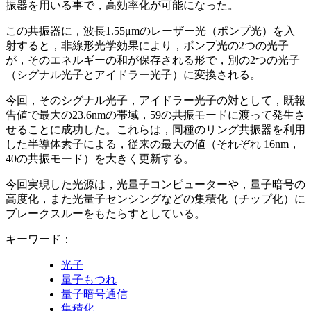
振器を用いる事で，高効率化が可能になった。
この共振器に，波長1.55μmのレーザー光（ポンプ光）を入
射すると，非線形光学効果により，ポンプ光の2つの光子
が，そのエネルギーの和が保存される形で，別の2つの光子
（シグナル光子とアイドラー光子）に変換される。
今回，そのシグナル光子，アイドラー光子の対として，既報
告値で最大の23.6nmの帯域，59の共振モードに渡って発生さ
せることに成功した。これらは，同種のリング共振器を利用
した半導体素子による，従来の最大の値（それぞれ 16nm，
40の共振モード）を大きく更新する。
今回実現した光源は，光量子コンピューターや，量子暗号の
高度化，また光量子センシングなどの集積化（チップ化）に
ブレークスルーをもたらすとしている。
キーワード：
光子
量子もつれ
量子暗号通信
集積化