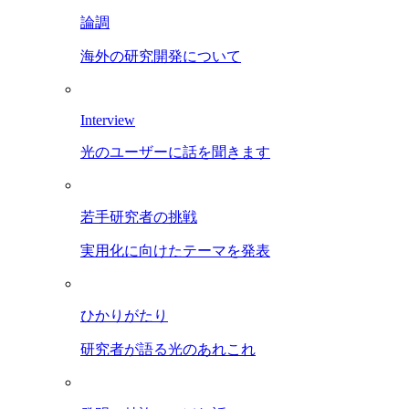
論調
海外の研究開発について
Interview
光のユーザーに話を聞きます
若手研究者の挑戦
実用化に向けたテーマを発表
ひかりがたり
研究者が語る光のあれこれ