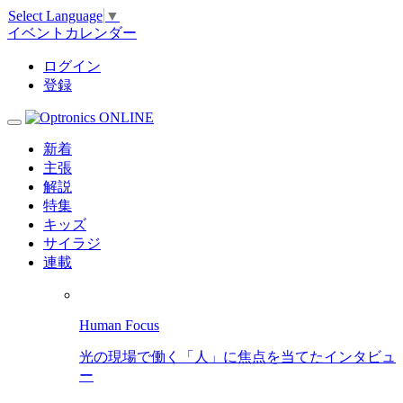
Select Language
▼
イベントカレンダー
ログイン
登録
新着
主張
解説
特集
キッズ
サイラジ
連載
Human Focus
光の現場で働く「人」に焦点を当てたインタビュ
ー