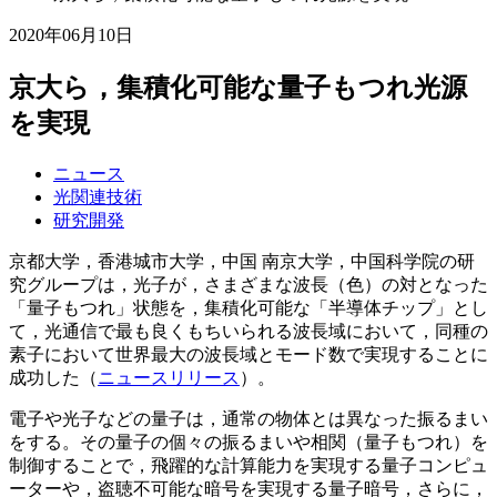
2020年06月10日
京大ら，集積化可能な量子もつれ光源
を実現
ニュース
光関連技術
研究開発
京都大学，香港城市大学，中国 南京大学，中国科学院の研
究グループは，光子が，さまざまな波長（色）の対となった
「量子もつれ」状態を，集積化可能な「半導体チップ」とし
て，光通信で最も良くもちいられる波長域において，同種の
素子において世界最大の波長域とモード数で実現することに
成功した（
ニュースリリース
）。
電子や光子などの量子は，通常の物体とは異なった振るまい
をする。その量子の個々の振るまいや相関（量子もつれ）を
制御することで，飛躍的な計算能力を実現する量子コンピュ
ーターや，盗聴不可能な暗号を実現する量子暗号，さらに，