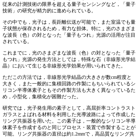
従来の計測技術の限界を超える量子センシングなど，「量子
技術」の研究が精力的に進められている。
その中でも，光子は，長距離伝送が可能で，また室温でも量
子状態が保存されるため，有力な担体。特に，光のさまざま
な波長（色）の対となった「量子もつれ」光源の活用が注目
されている。
これまでに，光のさまざまな波長（色）の対となった「量子
もつれ」光源の発生方法としては，特殊な石（非線形光学結
晶）において生じる非線形光学効果が用いられてきた。
ただこの方法では，非線形光学結晶の大きさが数cm程度と
大きく，また一般的に集積回路の作製にもちいられているシ
リコン半導体素子ともその作製方法も大きく異なっているた
め，小型化，集積化が困難だった。
研究では，光子発生用の素子として，高屈折率コントラスト
ガラスとよばれる材料を利用した光導波路によって作成した
リング共振器を用いた。この素子は，一般的なシリコン半導
体素子を作成するのと同じプロセス・装置で作製することが
可能。リング共振器の直径は約1.2mmで，高品質なリング共