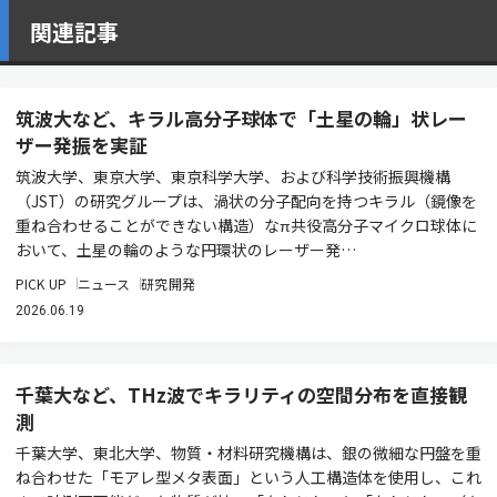
関連記事
筑波大など、キラル高分子球体で「土星の輪」状レー
ザー発振を実証
筑波大学、東京大学、東京科学大学、および科学技術振興機構
（JST）の研究グループは、渦状の分子配向を持つキラル（鏡像を
重ね合わせることができない構造）なπ共役高分子マイクロ球体に
おいて、土星の輪のような円環状のレーザー発…
PICK UP
ニュース
研究開発
2026.06.19
千葉大など、THz波でキラリティの空間分布を直接観
測
千葉大学、東北大学、物質・材料研究機構は、銀の微細な円盤を重
ね合わせた「モアレ型メタ表面」という人工構造体を使用し、これ