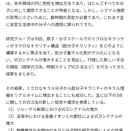
は，赤外領域の円二色性を検出方法であり，ほとんどすべての分
子に対して適用できることが特長となる。しかし，シグナル強度
が非常に小さいために，数時間の測定が必要であり，これまで主
に安定な溶液中の分子への適用に限られてきた。
研究グループは今回，原子・分子スケールでのミクロなキラリテ
ィがマクロなキラリティ構造（超分子キラリティ）をどのように
構築するかに焦点を当て，低分子量ゲル化剤がゲル化にともな
い，VCDシグナルの増大することを見出し，付随した新しい手法
の開拓（固体VCD法，時間ステップVCD 法など）を行なってきた
成果をまとめた。
その結果，ミクロなキラル分子から超分子キラリティのキラル増
幅をリアルタイムに検出することにも成功した。主に以下の3点
に関してのVCD法の新しい知見や潮流を発表している。
（1）ゾルーゲル転移におけるVCDシグナルの増大
（2）溶液中における金属イオンとの配位によるVCDシグナルの
増大
（3）無機層状化合物中のキラル分子間の相互作用による立体選