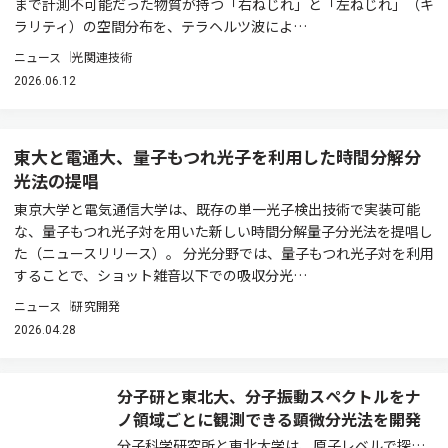
まで計測不可能だった物質が持つ「右ねじれ」と「左ねじれ」（キ
ラリティ）の空間分布を、テラヘルツ波によ…
ニュース
光関連技術
2026.06.12
東大と電通大、量子もつれ光子を利用した時間分解分
光法の提唱
東京大学と電気通信大学は、既存の単一光子検出技術で実装可能
な、量子もつれ光子対を用いた新しい時間分解量子分光法を提唱し
た（ニュースリリース）。 分光分野では、量子もつれ光子対を利用
することで、ショット雑音以下での吸収分光…
ニュース
研究開発
2026.04.28
分子研と東北大、分子振動スペクトルをナ
ノ領域ごとに観測できる顕微分光法を開発
分子科学研究所と東北大学は、原子レベルで探針