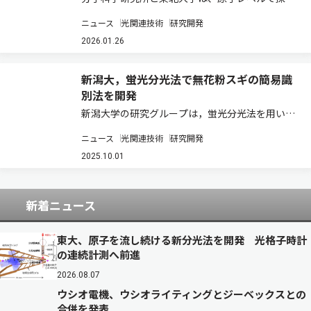
位置を制御可能な走査トンネル顕微鏡（STM）の
ニュース
光関連技術
研究開発
金属ナノ探針先端にフェムト秒パルスレーザーを
照射することで、1億分の1メートル級の高い空間
2026.01.26
分解能で表面分子からの和周波発生（SFG…
新潟大，蛍光分光法で無花粉スギの簡易識
別法を開発
新潟大学の研究グループは，蛍光分光法を用いた
無花粉スギの簡易識別技術を開発した（ニュース
ニュース
光関連技術
研究開発
リリース）。 無花粉スギの花粉を飛ばさない性質
は，雄性不稔遺伝子と呼ばれる1つの潜性遺伝子
2025.10.01
で決まる。そのため，両親から雄性不稔遺伝子…
新着ニュース
東大、原子を流し続ける新分光法を開発 光格子時計
の連続計測へ前進
2026.08.07
ウシオ電機、ウシオライティングとジーベックスとの
合併を発表