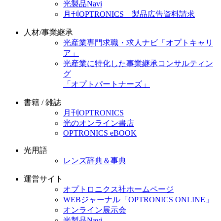
光製品Navi
月刊OPTRONICS 製品広告資料請求
人材/事業継承
光産業専門求職・求人ナビ「オプトキャリ
ア」
光産業に特化した事業継承コンサルティン
グ
「オプトパートナーズ」
書籍 / 雑誌
月刊OPTRONICS
光のオンライン書店
OPTRONICS eBOOK
光用語
レンズ辞典＆事典
運営サイト
オプトロニクス社ホームページ
WEBジャーナル「OPTRONICS ONLINE」
オンライン展示会
光製品Navi