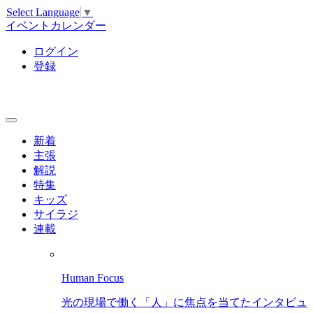
Select Language
▼
イベントカレンダー
ログイン
登録
新着
主張
解説
特集
キッズ
サイラジ
連載
Human Focus
光の現場で働く「人」に焦点を当てたインタビュ