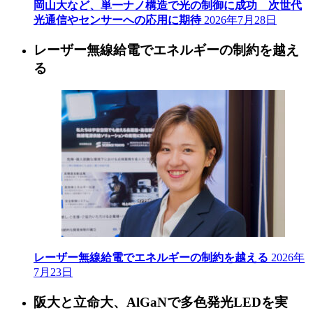
岡山大など、単一ナノ構造で光の制御に成功 次世代
光通信やセンサーへの応用に期待
2026年7月28日
レーザー無線給電でエネルギーの制約を越え
る
レーザー無線給電でエネルギーの制約を越える
2026年
7月23日
阪大と立命大、AlGaNで多色発光LEDを実