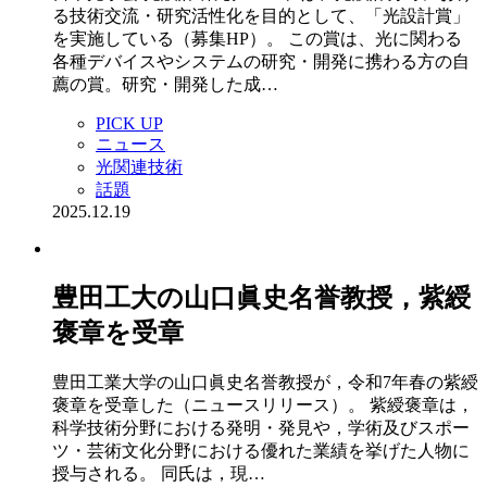
る技術交流・研究活性化を目的として、「光設計賞」
を実施している（募集HP）。 この賞は、光に関わる
各種デバイスやシステムの研究・開発に携わる方の自
薦の賞。研究・開発した成…
PICK UP
ニュース
光関連技術
話題
2025.12.19
豊田工大の山口眞史名誉教授，紫綬
褒章を受章
豊田工業大学の山口眞史名誉教授が，令和7年春の紫綬
褒章を受章した（ニュースリリース）。 紫綬褒章は，
科学技術分野における発明・発見や，学術及びスポー
ツ・芸術文化分野における優れた業績を挙げた人物に
授与される。 同氏は，現…