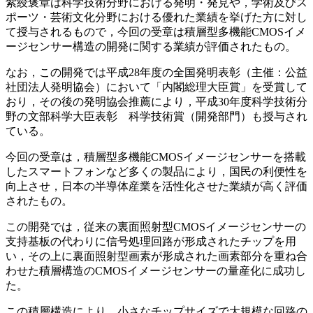
紫綬褒章は科学技術分野における発明・発見や，学術及びス
ポーツ・芸術文化分野における優れた業績を挙げた方に対し
て授与されるもので，今回の受章は積層型多機能CMOSイメ
ージセンサー構造の開発に関する業績が評価されたもの。
なお，この開発では平成28年度の全国発明表彰（主催：公益
社団法人発明協会）において「内閣総理大臣賞」を受賞して
おり，その後の発明協会推薦により，平成30年度科学技術分
野の文部科学大臣表彰 科学技術賞（開発部門）も授与され
ている。
今回の受章は，積層型多機能CMOSイメージセンサーを搭載
したスマートフォンなど多くの製品により，国民の利便性を
向上させ，日本の半導体産業を活性化させた業績が高く評価
されたもの。
この開発では，従来の裏面照射型CMOSイメージセンサーの
支持基板の代わりに信号処理回路が形成されたチップを用
い，その上に裏面照射型画素が形成された画素部分を重ね合
わせた積層構造のCMOSイメージセンサーの量産化に成功し
た。
この積層構造により，小さなチップサイズで大規模な回路の