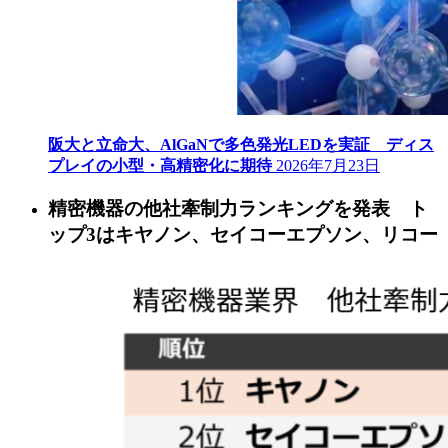
阪大と立命大、AlGaNで多色発光LEDを実証 ディス
プレイの小型・高精密化に期待
2026年7月23日
精密機器の他社牽制力ランキングを発表 ト
ップ3はキヤノン、セイコーエプソン、リコー