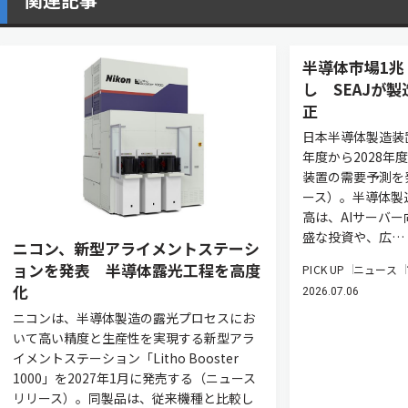
半導体市場1兆
し SEAJが
正
日本半導体製造装置
年度から2028年
装置の需要予測を
ース）。半導体製
高は、AIサーバ
盛な投資や、広…
ニコン、新型アライメントステーシ
ョンを発表 半導体露光工程を高度
PICK UP
ニュース
化
2026.07.06
ニコンは、半導体製造の露光プロセスにお
いて高い精度と生産性を実現する新型アラ
イメントステーション「Litho Booster
1000」を2027年1月に発売する（ニュース
リリース）。同製品は、従来機種と比較し