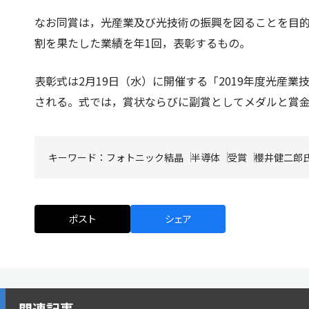
なお同賞は，光産業及び光技術の振興を図ることを目
割を果たした業績を年1回，表彰するもの。
表彰式は2月19日（水）に開催する「2019年度光産
される。式では，賞状ならびに副賞としてメダルと賞
キーワード：
フォトニック結晶
半導体
受賞
櫻井健二郎
ポスト
シェア
関連記事