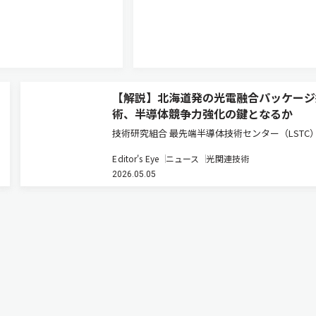
【解説】北海道発の光電融合パッケージ
術、半導体競争力強化の鍵となるか
技術研究組合 最先端半導体技術センター（LSTC
進める光電融合型パッケージ技術の研究開発は、
Editor's Eye
ニュース
光関連技術
の半導体戦略において重要な転換点を示している
2026.05.05
スト5G時代におけるデータ通信量の爆発的増大
消費の課題に対し、電気…