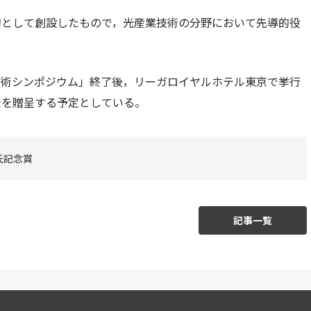
的として創設したもので，光産業技術の分野において先導的役
業技術シンポジウム」終了後，リーガロイヤルホテル東京で挙行
金を贈呈する予定としている。
氏記念賞
記事一覧