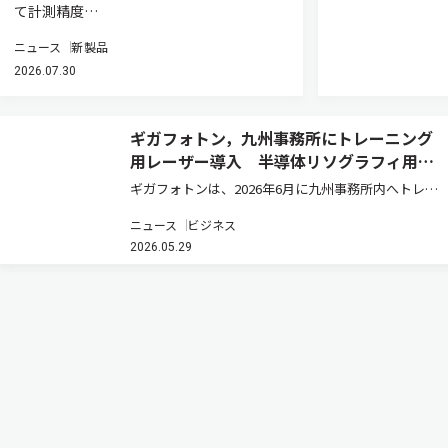
て計測精度…
ニュース
新製品
2026.07.30
ギガフォトン，九州事務所にトレーニング
用レーザー導入 半導体リソグラフィ用光
源のサポート体制を強化
ギガフォトンは、2026年6月に九州事務所内へトレー
ニング用レーザーを導入し、顧客サポート体制を強化
ニュース
ビジネス
すると発表した（ニュースリリース）。 近年、AI需要
2026.05.29
の拡大を背景に半導体産業の成長が続いており、今後
も半導体関連投資の増…