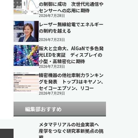
の制御に成功 次世代光通信や
センサーへの応用に期待
2026年7月28日
レーザー無線給電でエネルギー
の制約を越える
2026年7月23日
阪大と立命大、AlGaNで多色発
光LEDを実証 ディスプレイの
小型・高精密化に期待
2026年7月23日
精密機器の他社牽制力ランキン
グを発表 トップ3はキヤノン、
セイコーエプソン、リコー
2026年7月29日
編集部おすすめ
メタマテリアルの社会実装へ
産学をつなぐ研究革新拠点の挑
戦