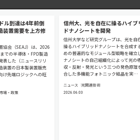
ドル到達は4年前倒
信州大、光を自在に操るハイブ
製造装置需要を上方修
ドナノシートを開発
信州大学など研究グループは、光を自
操るハイブリッドナノシートを合成す
協会（SEAJ）は、2026
めの普遍的なモジュール型戦略を確立
度までの半導体・FPD製造
ナノシートの自己組織化によって光の
発表した（ニュースリリ
収・反射・発光という三つの発色原理
造装置の日本製装置販売
合した多機能フォトニック結晶を実…
ー向け先端ロジックへの旺
ニュース
光関連技術
市場・政策
2026.06.03