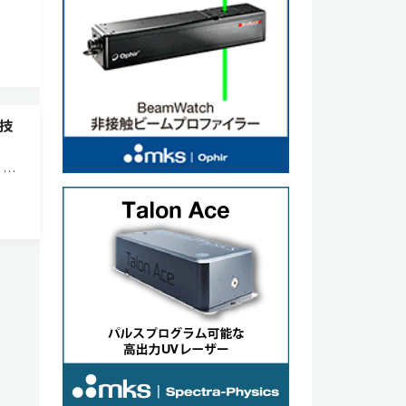
技
）が
日本
。ポ
と電力