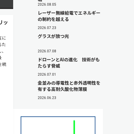
2026.08.05
レーザー無線給電でエネルギー
の制約を越える
リッ
2026.07.23
グラスが放つ光
在に
るた
し、
2026.07.08
吸
ドローンとAIの進化 技術がも
を統
たらす脅威
2026.07.01
金並みの導電性と赤外透明性を
有する高耐久酸化物薄膜
2026.06.23