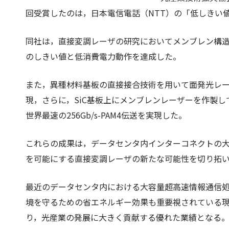
回受賞したのは，日本電信電話（NTT）の「低しきい
同社は，直接変調レーザの研究においてメンブレン構
のしきい値と低消費電力動作を達成した。
また，異種材料基板の直接接合技術を用いて面発光レー
現，さらに，SiC基板上にメンブレンレーザーを作製
世界最速の256Gb/s-PAM4伝送を実現した。
これらの成果は，データセンタ内インターコネクトの大
を可能にする直接変調レーザの新たな可能性を切り拓
最近のデータセンタ内における大容量超高速情報通信
境を守るための省エネルギー効果も重要視されている
り，光産業の発展に大きく貢献する優れた業績となる