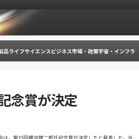
製品
ライフサイエンス
ビジネス
市場・政策
宇宙・インフラ
氏記念賞が決定
会は，第35回櫻井健二郎氏記念賞が決定したと発表した。今