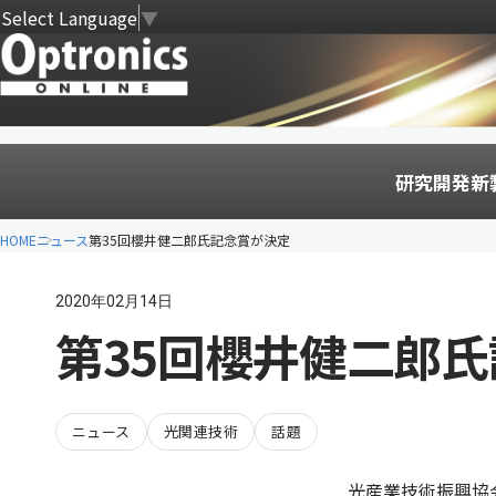
Select Language
▼
研究開発
新
HOME
ニュース
第35回櫻井健二郎氏記念賞が決定
2020年02月14日
第35回櫻井健二郎
ニュース
光関連技術
話題
光産業技術振興協