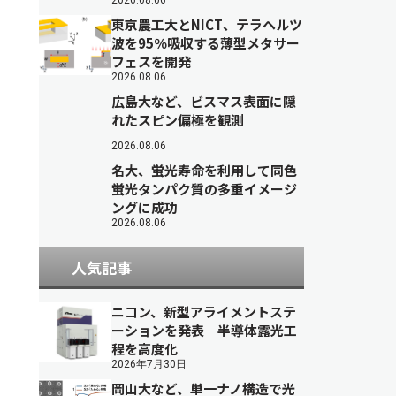
2026.08.06
東京農工大とNICT、テラヘルツ
波を95％吸収する薄型メタサー
フェスを開発
2026.08.06
広島大など、ビスマス表面に隠
れたスピン偏極を観測
2026.08.06
名大、蛍光寿命を利用して同色
蛍光タンパク質の多重イメージ
ングに成功
2026.08.06
人気記事
ニコン、新型アライメントステ
ーションを発表 半導体露光工
程を高度化
2026年7月30日
岡山大など、単一ナノ構造で光