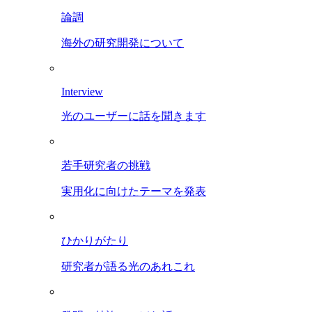
論調
海外の研究開発について
Interview
光のユーザーに話を聞きます
若手研究者の挑戦
実用化に向けたテーマを発表
ひかりがたり
研究者が語る光のあれこれ