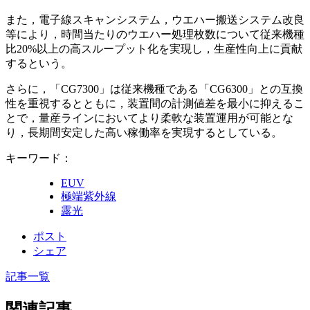
また，電子線スキャンシステム，ウエハー搬送システム改良
等により，時間当たりのウエハー処理枚数について従来機種
比20%以上の高スループット化を実現し，生産性向上に貢献
するという。
さらに，「CG7300」は従来機種である「CG6300」との互換
性を重視するとともに，装置間の計測値差を最小に抑えるこ
とで，量産ラインにおいてより柔軟な装置運用が可能とな
り，長期間安定した高い稼働率を実現するとしている。
キーワード：
EUV
極端紫外線
露光
ポスト
シェア
記事一覧
関連記事