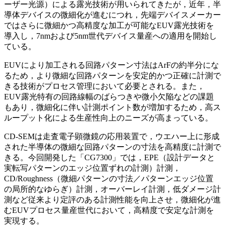
ーザー光源）による露光技術が用いられてきたが，近年，半
導体デバイスの微細化が進むにつれ，先端デバイスメーカー
ではさらに微細かつ高精度な加工が可能なEUV露光技術を
導入し，7nmおよび5nm世代デバイス量産への適用を開始し
ている。
EUVにより加工される回路パターン寸法はArFの約半分にな
るため，より微細な回路パターンを安定的かつ正確に計測で
きる技術がプロセス管理において必要とされる。また，
EUV露光特有の回路線幅のばらつきや微小欠陥などの課題
もあり，微細化に伴い計測ポイント数が増加するため，高ス
ループット化による生産性向上のニーズが高まっている。
CD-SEMは走査電子顕微鏡の応用装置で，ウエハー上に形成
された半導体の微細な回路パターンの寸法を高精度に計測で
きる。今回開発した「CG7300」では，EPE（設計データと
実転写パターンのエッジ位置ずれの計測）計測，
CD/Roughness（微細パターンの寸法／パターンエッジ位置
の局所的なゆらぎ）計測，オーバーレイ計測，低ダメージ計
測など従来より定評のある計測性能を向上させ，微細化が進
むEUVプロセス量産世代において，高精度で安定な計測を
実現する。