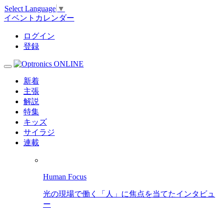
Select Language
▼
イベントカレンダー
ログイン
登録
新着
主張
解説
特集
キッズ
サイラジ
連載
Human Focus
光の現場で働く「人」に焦点を当てたインタビュ
ー