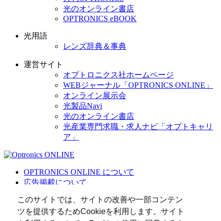
光のオンライン書店
OPTRONICS eBOOK
光用語
レンズ辞典＆事典
運営サイト
オプトロニクス社ホームページ
WEBジャーナル「OPTRONICS ONLINE」
オンライン展示会
光製品Navi
光のオンライン書店
光産業専門求職・求人ナビ「オプトキャリ
ア」
OPTRONICS ONLINE について
広告掲載について
運営会社
このサイトでは、サイトの改善や一部コンテン
個人情報
ツを提供するためCookieを利用します。サイト
光関連リンク集