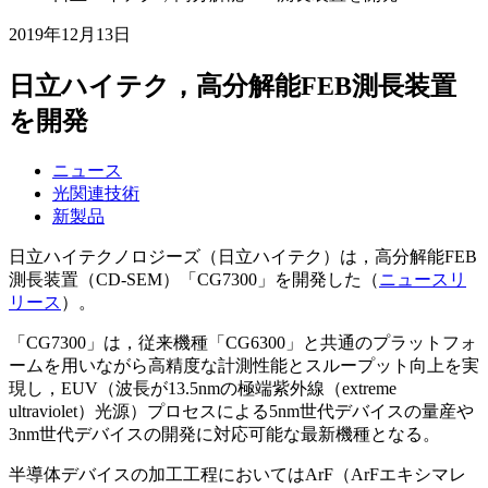
2019年12月13日
日立ハイテク，高分解能FEB測長装置
を開発
ニュース
光関連技術
新製品
日立ハイテクノロジーズ（日立ハイテク）は，高分解能FEB
測長装置（CD-SEM）「CG7300」を開発した（
ニュースリ
リース
）。
「CG7300」は，従来機種「CG6300」と共通のプラットフォ
ームを用いながら高精度な計測性能とスループット向上を実
現し，EUV（波長が13.5nmの極端紫外線（extreme
ultraviolet）光源）プロセスによる5nm世代デバイスの量産や
3nm世代デバイスの開発に対応可能な最新機種となる。
半導体デバイスの加工工程においてはArF（ArFエキシマレ