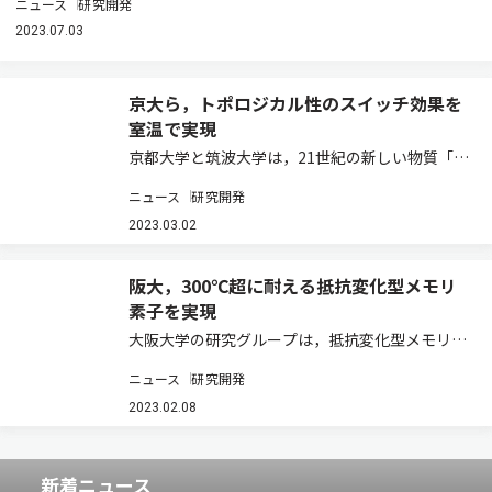
ニュース
研究開発
2023.07.03
京大ら，トポロジカル性のスイッチ効果を
室温で実現
京都大学と筑波大学は，21世紀の新しい物質「ト
ポロジカル量子物質」の一種である「トポロジカ
ニュース
研究開発
ル結晶絶縁体」を用いて，そのトポロジカル性に
由来する新奇なスイッチング効果を室温で実現す
2023.03.02
ることに成功した（ニュースリリース）。 「…
阪大，300℃超に耐える抵抗変化型メモリ
素子を実現
大阪大学の研究グループは，抵抗変化型メモリ素
子であるメモリスタを高温で動作させることに世
ニュース
研究開発
界で初めて成功した（ニュースリリース）。 シリ
コントランジスタの動作温度は，シリコン半導体
2023.02.08
の物性値（主にバンドギャップ）から200℃…
新着ニュース