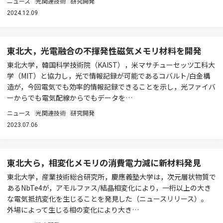
ニュース
光関連技術
研究開発
2024.12.09
東北大，光電融合の不揮発性磁気メモリ材料を開発
東北大学，韓国科学技術院（KAIST），米マサチューセッツ工科大
学（MIT）と協力し，光で情報記録が可能であるコバルト/白金構
造が，今回電気でも効率的情報記録できることを示し，光ファイバ
ーからでも電気配線からでもデータを…
ニュース
光関連技術
研究開発
2023.07.06
東北大ら，相変化メモリの消費電力減に新材料発見
東北大学，産業技術総合研究所，慶應義塾大学は，次元層状物質で
あるNbTe4が，アモルファス/結晶相変化により，一桁以上の大き
な電気抵抗変化を生じることを発見した（ニュースリリース）。
外場によって生じる相の変化により大き…