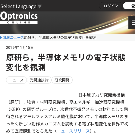
Select Language
▼
ログイン
登
HOME
ニュース
原研ら，半導体メモリの電子状態変化を観測
2019年11月15日
原研ら，半導体メモリの電子状態
変化を観測
ニュース
光関連技術
研究開発
日本原子力研究開発機構
（原研），物質・材料研究機構，高エネルギー加速器研究機構
（KEK）の研究グループは，次世代不揮発メモリの材料として期
待されるアモルファスアルミ酸化膜において，半導体メモリのま
ったく新しい動作メカニズムを説明する電子状態変化を世界で初
めて直接観測でとらえた（
ニュースリリース
）。