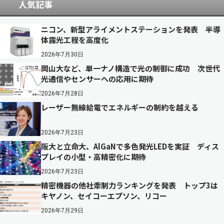
人気記事
ニコン、新型アライメントステーションを発表 半導
体露光工程を高度化
2026年7月30日
岡山大など、単一ナノ構造で光の制御に成功 次世代
光通信やセンサーへの応用に期待
2026年7月28日
レーザー無線給電でエネルギーの制約を越える
2026年7月23日
阪大と立命大、AlGaNで多色発光LEDを実証 ディス
プレイの小型・高精密化に期待
2026年7月23日
精密機器の他社牽制力ランキングを発表 トップ3は
キヤノン、セイコーエプソン、リコー
2026年7月29日