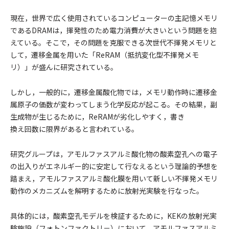
現在，世界で広く使用されているコンピューターの主記憶メモリ
であるDRAMは，揮発性のため電力消費が大きいという問題を抱
えている。そこで，その問題を克服できる次世代不揮発メモリと
して，遷移金属を用いた「ReRAM（抵抗変化型不揮発メモ
リ）」が盛んに研究されている。
しかし，一般的に，遷移金属酸化物では，メモリ動作時に遷移金
属原子の価数が変わってしまう化学反応が起こる。その結果，副
生成物が生じるために，ReRAMが劣化しやすく，書き
換え回数に限界があると言われている。
研究グループは，アモルファスアルミ酸化物の酸素空孔への電子
の出入りがエネルギー的に安定して行なえるという理論的予想を
踏まえ，アモルファスアルミ酸化膜を用いて新しい不揮発メモリ
動作のメカニズムを解明するために放射光実験を行なった。
具体的には，酸素空孔モデルを検証するために，KEKの放射光実
験施設（フォトンファクトリ－）において，アモルファスアルミ