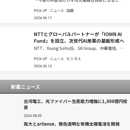
「今後のAI普及のカギは光電融合技術になるとい
っても過言ではない」―このように語られたの
PICK UP
ニュース
話題
は、電子・実装技術の専門展『JPCA Show
2026』で開催されたイベント内でのことだ。
2026.06.17
JPCA Showは2026年6月10日…
NTTとグローバルパートナーが「IOWN AI
Fund」を設立、次世代AI産業の基盤形成へ
NTT、Young Sohn氏、SK Group、中華電信、お
よび日本政策投資銀行は、AI時代の先端技術への
PICK UP
ニュース
ビジネス
投資を通じてIOWNエコシステムの構築と新たな
事業創出を目指す投資ファンド「IOWN AI
2026.06.15
Fund」を組成した…
新着ニュース
古河電工、光ファイバー生産能力増強に1,000億円投
資
2026.08.05
阪大とartience、無色透明な有機太陽電池を開発