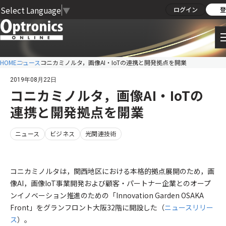
Select Language
▼
ログイン
登
HOME
ニュース
コニカミノルタ，画像AI・IoTの連携と開発拠点を開業
2019年08月22日
コニカミノルタ，画像AI・IoTの
連携と開発拠点を開業
ニュース
ビジネス
光関連技術
コニカミノルタは，関西地区における本格的拠点展開のため，画
像AI，画像IoT事業開発および顧客・パートナー企業とのオープ
ンイノベーション推進のための「Innovation Garden OSAKA
Front」をグランフロント大阪32階に開設した（
ニュースリリー
ス
）。