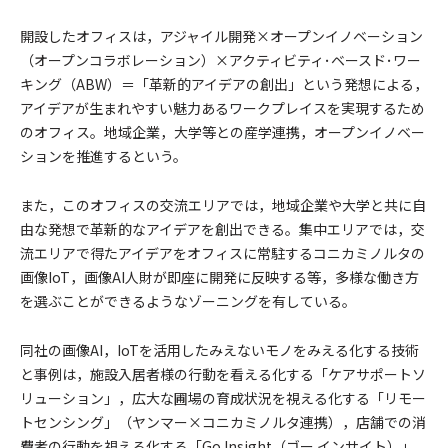
開設したオフィスは，アジャイル開発×オープンイノベーション
（オープンコラボレーション）×アクティビティ･ベースド･ワー
キング（ABW）＝「革新的アイデアの創出」という発想による，
アイデアが生まれやすい魅力あるワークプレイスを実現するため
のオフィス。地域企業，大学等との産学連携，オープンイノベー
ションを推進するという。
また，このオフィスの交流エリアでは，地域企業や大学と共に自
由な発想で革新的なアイデアを創出できる。集中エリアでは，交
流エリアで得たアイデアをオフィスに常駐するコニカミノルタの
画像IoT，画像AI人財が即座に開発に反映する等，多様な働き方
を選ぶことができるようなゾーニングを有している。
同社の画像AI，IoTを活用したみえないモノをみえる化する技術
と事例は，施設入居者様の行動を看える化する「ケアサポートソ
リューション」，広大な圃場の育成状況を視える化する「リモー
トセンシング」（ヤンマー×コニカミノルタ連携），店舗での消
費者の行動を視える化する「Go Insight（ゴー インサイト）」