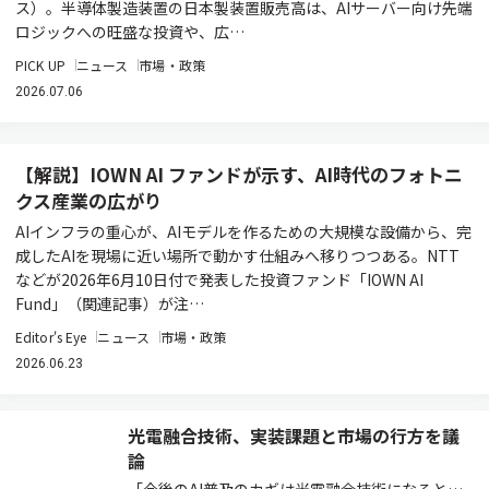
ス）。半導体製造装置の日本製装置販売高は、AIサーバー向け先端
ロジックへの旺盛な投資や、広…
PICK UP
ニュース
市場・政策
2026.07.06
【解説】IOWN AI ファンドが示す、AI時代のフォトニ
クス産業の広がり
AIインフラの重心が、AIモデルを作るための大規模な設備から、完
成したAIを現場に近い場所で動かす仕組みへ移りつつある。NTT
などが2026年6月10日付で発表した投資ファンド「IOWN AI
Fund」（関連記事）が注…
Editor's Eye
ニュース
市場・政策
2026.06.23
光電融合技術、実装課題と市場の行方を議
論