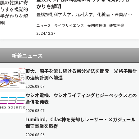
かりを解明
豊橋技術科学大学，九州大学，化粧品・医薬品を
扱うピアスは，肌の潤い・乾燥に寄与する視覚的
ニュース
ライフサイエンス
光関連技術
研究開発
手がかりを明らかにするため，どのような画像操
作をすると肌の視覚的潤い感が変化するかを心理
2024.12.27
物理実験によって検証し，肌の明るさの高空間
周…
新着ニュース
東大、原子を流し続ける新分光法を開発 光格子時計
の連続計測へ前進
2026.08.07
ウシオ電機、ウシオライティングとジーベックスとの
合併を発表
2026.08.07
Lumibird、Cilas株を売却しレーザー・メガジュール
保守事業を取得
2026.08.06