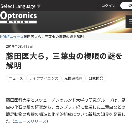
Select Language
▼
ログイン
登
HOME
ニュース
藤田医大ら，三葉虫の複眼の謎を解明
2019年08月19日
藤田医大ら，三葉虫の複眼の謎を
解明
ニュース
ライフサイエンス
光関連技術
研究開発
藤田医科大学とスウェーデンのルンド大学の研究グループは，昆
虫の化石の眼の研究から，カンブリア紀に繁栄した三葉虫などの
節足動物の複眼の構造と化学的組成について新規の知見を発表し
た（
ニュースリリース
）。