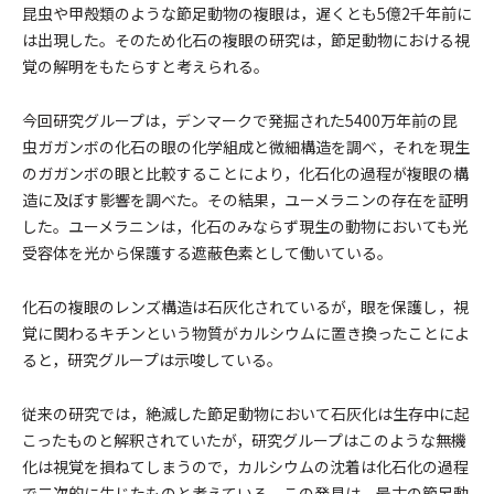
昆虫や甲殻類のような節足動物の複眼は，遅くとも5億2千年前に
は出現した。そのため化石の複眼の研究は，節足動物における視
覚の解明をもたらすと考えられる。
今回研究グループは，デンマークで発掘された5400万年前の昆
虫ガガンボの化石の眼の化学組成と微細構造を調べ，それを現生
のガガンボの眼と比較することにより，化石化の過程が複眼の構
造に及ぼす影響を調べた。その結果，ユーメラニンの存在を証明
した。ユーメラニンは，化石のみならず現生の動物においても光
受容体を光から保護する遮蔽色素として働いている。
化石の複眼のレンズ構造は石灰化されているが，眼を保護し，視
覚に関わるキチンという物質がカルシウムに置き換ったことによ
ると，研究グループは示唆している。
従来の研究では，絶滅した節足動物において石灰化は生存中に起
こったものと解釈されていたが，研究グループはこのような無機
化は視覚を損ねてしまうので，カルシウムの沈着は化石化の過程
で二次的に生じたものと考えている。この発見は，最古の節足動