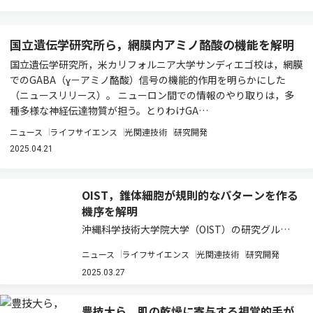
国立遺伝学研究所ら，網膜内アミノ酪酸の機能を解明
国立遺伝学研究所，米カリフォルニア大学サンディエゴ校は，網膜
でのGABA（ɣ－アミノ酪酸）信号の機能的作用を明らかにした
（ニュースリリース）。 ニューロン間での情報のやり取りは，多
種多様な神経伝達物質が担う。とりわけGA…
ニュース
ライフサイエンス
光関連技術
研究開発
2025.04.21
OIST，錐体細胞が規則的なパターンを作る
機序を解明
沖縄科学技術大学院大学（OIST）の研究グルー
プは，ゼブラフィッシュの網膜内の色を感知する
ニュース
ライフサイエンス
光関連技術
研究開発
細胞において，Dscambと呼ばれるタンパク質が
“自分の仲間を避ける自己回避” をすることで，細
2025.03.27
胞同士が最適な間隔を保ち，最適な…
豊技大ら，肌の乾燥に寄与する視覚的手が