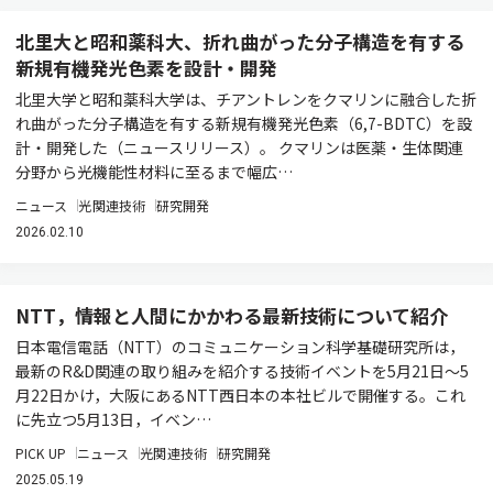
北里大と昭和薬科大、折れ曲がった分子構造を有する
新規有機発光色素を設計・開発
北里大学と昭和薬科大学は、チアントレンをクマリンに融合した折
れ曲がった分子構造を有する新規有機発光色素（6,7-BDTC）を設
計・開発した（ニュースリリース）。 クマリンは医薬・生体関連
分野から光機能性材料に至るまで幅広…
ニュース
光関連技術
研究開発
2026.02.10
NTT，情報と人間にかかわる最新技術について紹介
日本電信電話（NTT）のコミュニケーション科学基礎研究所は，
最新のR&D関連の取り組みを紹介する技術イベントを5月21日～5
月22日かけ，大阪にあるNTT西日本の本社ビルで開催する。これ
に先立つ5月13日，イベン…
PICK UP
ニュース
光関連技術
研究開発
2025.05.19