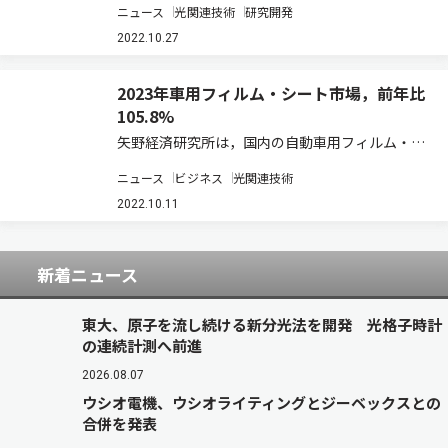
ニュース
光関連技術
研究開発
長促進効果を実証することに世界で初めて成功し
た（ニュースリリース）。 植物の成長の鍵となる
2022.10.27
光合成は，葉緑素のなかの光を集めるクロロフ…
2023年車用フィルム・シート市場，前年比
105.8%
矢野経済研究所は，国内の自動車用フィルム・シ
ート市場の動向を調査し，製品セグメント別の動
ニュース
ビジネス
光関連技術
向，参入企業動向，将来展望を明らかにした（ニ
ュースリリース）。 それによると，2021年の自
2022.10.11
動車用フィルム・シートの市場規模（国内メ…
新着ニュース
東大、原子を流し続ける新分光法を開発 光格子時計
の連続計測へ前進
2026.08.07
ウシオ電機、ウシオライティングとジーベックスとの
合併を発表