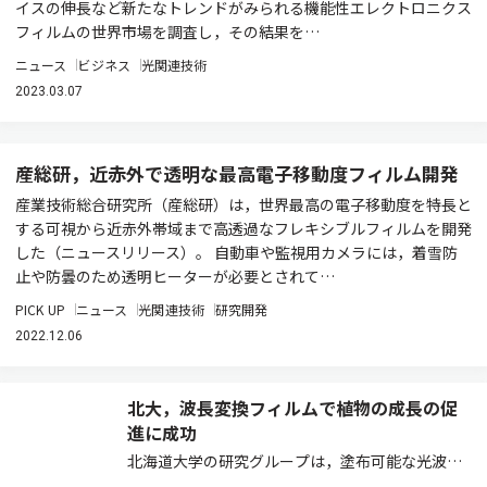
イスの伸長など新たなトレンドがみられる機能性エレクトロニクス
フィルムの世界市場を調査し，その結果を…
ニュース
ビジネス
光関連技術
2023.03.07
産総研，近赤外で透明な最高電子移動度フィルム開発
産業技術総合研究所（産総研）は，世界最高の電子移動度を特長と
する可視から近赤外帯域まで高透過なフレキシブルフィルムを開発
した（ニュースリリース）。 自動車や監視用カメラには，着雪防
止や防曇のため透明ヒーターが必要とされて…
PICK UP
ニュース
光関連技術
研究開発
2022.12.06
北大，波長変換フィルムで植物の成長の促
進に成功
北海道大学の研究グループは，塗布可能な光波長
変換材料で透明フィルムを開発し，その植物の成