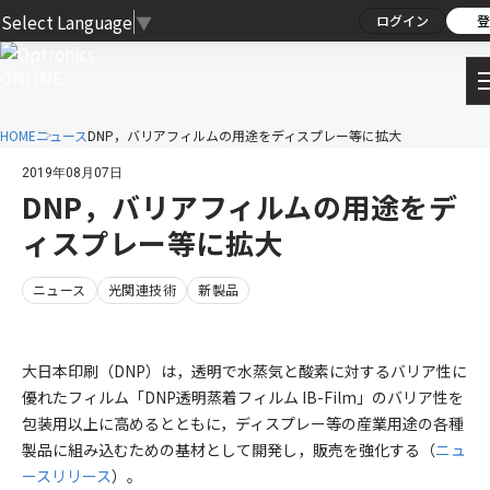
Select Language
▼
ログイン
登
HOME
ニュース
DNP，バリアフィルムの用途をディスプレー等に拡大
2019年08月07日
DNP，バリアフィルムの用途をデ
ィスプレー等に拡大
ニュース
光関連技術
新製品
大日本印刷（DNP）は，透明で水蒸気と酸素に対するバリア性に
優れたフィルム「DNP透明蒸着フィルム IB-Film」のバリア性を
包装用以上に高めるとともに，ディスプレー等の産業用途の各種
製品に組み込むための基材として開発し，販売を強化する（
ニュ
ースリリース
）。