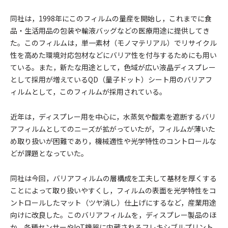
同社は，1998年にこのフィルムの量産を開始し，これまでに食
品・生活用品の包装や輸液バッグなどの医療用途に提供してき
た。このフィルムは，単一素材（モノマテリアル）でリサイクル
性を高めた環境対応包材などにバリア性を付与するためにも用い
ている。また，新たな用途として，色域が広い液晶ディスプレー
として採用が増えているQD（量子ドット）シート用のバリアフ
ィルムとして，このフィルムが採用されている。
近年は，ディスプレー用を中心に，水蒸気や酸素を遮断するバリ
アフィルムとしてのニーズが拡がっていたが，フィルムが薄いた
め取り扱いが困難であり，機械適性や光学特性のコントロールな
どが課題となっていた。
同社は今回，バリアフィルムの層構成を工夫して基材を厚くする
ことによって取り扱いやすくし，フィルムの表面を光学特性をコ
ントロールしたマット（ツヤ消し）仕上げにするなど，産業用途
向けに改良した。このバリアフィルムを，ディスプレー製品のほ
か，各種センサーやIoT機器に内蔵されるフレキシブルプリント