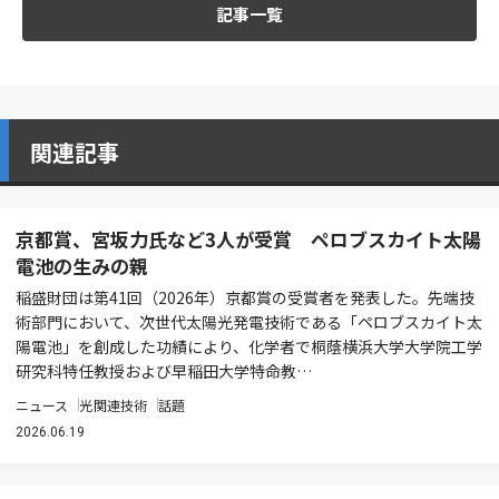
記事一覧
関連記事
京都賞、宮坂力氏など3人が受賞 ペロブスカイト太陽
電池の生みの親
稲盛財団は第41回（2026年）京都賞の受賞者を発表した。先端技
術部門において、次世代太陽光発電技術である「ペロブスカイト太
陽電池」を創成した功績により、化学者で桐蔭横浜大学大学院工学
研究科特任教授および早稲田大学特命教…
ニュース
光関連技術
話題
2026.06.19