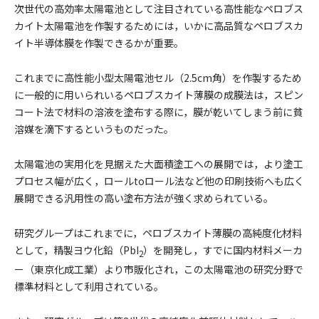
次世代の高効率太陽電池として注目されている高性能なペロブス
カイト太陽電池を作製するためには，いかに高品質なペロブスカ
イト半導体膜を作製できるかが重要。
これまでに高性能小型太陽電池セル（2.5cm角）を作製するため
に一般的に用いられいるペロブスカイト薄膜の成膜法は，スピン
コート法で材料の溶液を塗布する際に，膜が乾いてしまう前に貧
溶媒を滴下するというものだった。
太陽電池の実用化を見据えた大面積塗工への展開では，より塗工
プロセス幅が広く，ロールtoロール法など他の印刷技術へも広く
展開できる汎用性の高い塗布方法が強く求められている。
研究グループはこれまでに，ペロブスカイト薄膜の高純度化材料
として，精製ヨウ化鉛（PbI
）を開発し，すでに国内材料メーカ
2
ー（東京化成工業）より市販化され，この太陽電池の研究分野で
標準材料として利用されている。