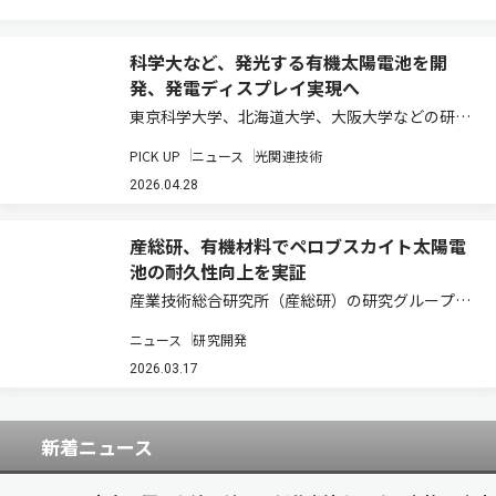
科学大など、発光する有機太陽電池を開
発、発電ディスプレイ実現へ
東京科学大学、北海道大学、大阪大学などの研究
チームは、発光機能と発電機能を併せ持つ有機太
PICK UP
ニュース
光関連技術
陽電池を開発した（ニュースリリース）。 太陽電
池と有機ELはともにダイオード素子であるが、1
2026.04.28
つの素子内で発電と発光を高効率で両立する…
産総研、有機材料でペロブスカイト太陽電
池の耐久性向上を実証
産業技術総合研究所（産総研）の研究グループ
は、一般販売されている有機材料を用い、ペロブ
ニュース
研究開発
スカイト太陽電池の耐熱性と屋外耐久性向上を実
証した（ニュースリリース）。 ペロブスカイト太
2026.03.17
陽電池の実用化においては、耐熱性の向上が課
題…
新着ニュース