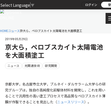
Select Language
▼
ログイン
登
HOME
ニュース
京大ら，ペロブスカイト太陽電池を大面積塗工
2019年05月29日
京大ら，ペロブスカイト太陽電池
を大面積塗工
ニュース
光関連技術
研究開発
京都大学，名古屋市立大学，ブルネイ・ダルサラーム大学らの研
究グループは，独自の高純度化前駆体材料を開発し，これを用い
ることで汎用性の高い塗工プロセスで高品質なペロブスカイト薄
膜が作製できることを見出した（
ニュースリリース
）。