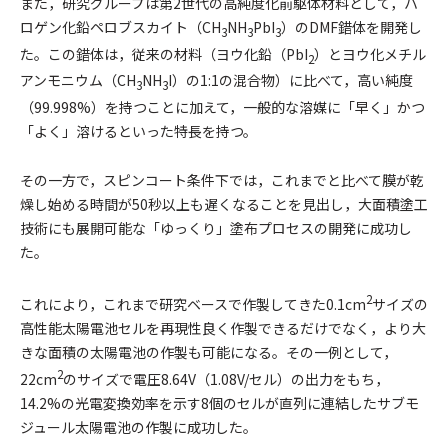
また，研究グループは第2世代の高純度化前駆体材料として，ハ
ロゲン化鉛ペロブスカイト（CH
NH
PbI
）のDMF錯体を開発し
3
3
3
た。この錯体は，従来の材料（ヨウ化鉛（PbI
）とヨウ化メチル
2
アンモニウム（CH
NH
I）の1:1の混合物）に比べて，高い純度
3
3
（99.998%）を持つことに加えて，一般的な溶媒に「早く」かつ
「よく」溶けるといった特長を持つ。
その一方で，スピンコート条件下では，これまでと比べて膜が乾
燥し始める時間が50秒以上も遅くなることを見出し，大面積塗工
技術にも展開可能な「ゆっくり」塗布プロセスの開発に成功し
た。
2
これにより，これまで研究ベースで作製してきた0.1cm
サイズの
高性能太陽電池セルを再現性良く作製できるだけでなく，より大
きな面積の太陽電池の作製も可能になる。その一例として，
2
22cm
のサイズで電圧8.64V（1.08V/セル）の出力をもち，
14.2%の光電変換効率を示す8個のセルが直列に連結したサブモ
ジュール太陽電池の作製に成功した。