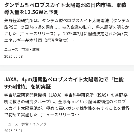
タンデム型ペロブスカイト太陽電池の国内市場、累積
導入量を12.5GWと予測
矢野経済研究所は、タンデム型ペロブスカイト太陽電池（タンデム
型PSC）の国内市場を調査し、参入企業の動向、将来展望を明らか
にした（ニュースリリース）。 2025年2月に閣議決定された第7次
エネルギー基本計画（経済産業省）…
ニュース
市場・政策
2026.05.08
JAXA、4μm超薄型ペロブスカイト太陽電池で「性能
99%維持」を初実証
宇宙航空研究開発機構（JAXA）宇宙科学研究所（ISAS）の甚野裕
明助教らの研究グループは、全厚4μmという超薄型構造のペロブ
スカイト太陽電池が、極めて高いガンマ線耐性を有することを世界
で初めて実証した（ニュースリリース…
ニュース
宇宙・インフラ
2026.05.01