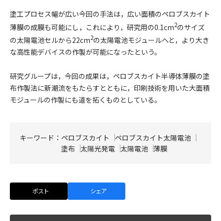
塗工プロセス幅が広い今回の手法は，広い面積のペロブスカイト
2
薄膜の成膜も可能にし，これにより，研究用の0.1cm
のサイズ
2
の太陽電池セルから22cm
の太陽電池モジュールへと，より大き
な高性能デバイスの作製が可能になったという。
研究グループは，今回の成果は，ペロブスカイト半導体薄膜の塗
布作製法に新潮流をもたらすとともに，印刷技術を用いた大面積
モジュールの作製にも道を拓くものとしている。
キーワード：
ペロブスカイト
ペロブスカイト太陽電池
塗布
太陽光発電
太陽電池
薄膜
ポスト
シェア