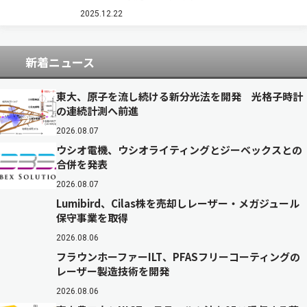
メラ「FASTCAM Mini W5/W2」を発売すると発表
した（製品ページ）。 「Mini W5」は、従来機種
2025.12.22
と比較しフルHD解像…
新着ニュース
東大、原子を流し続ける新分光法を開発 光格子時計
の連続計測へ前進
2026.08.07
ウシオ電機、ウシオライティングとジーベックスとの
合併を発表
2026.08.07
Lumibird、Cilas株を売却しレーザー・メガジュール
保守事業を取得
2026.08.06
フラウンホーファーILT、PFASフリーコーティングの
レーザー製造技術を開発
2026.08.06