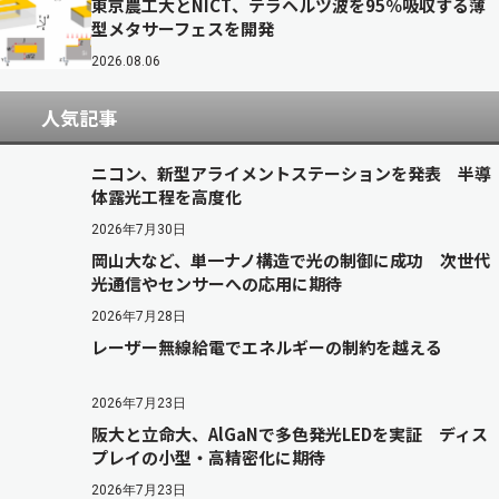
東京農工大とNICT、テラヘルツ波を95％吸収する薄
型メタサーフェスを開発
2026.08.06
人気記事
ニコン、新型アライメントステーションを発表 半導
体露光工程を高度化
2026年7月30日
岡山大など、単一ナノ構造で光の制御に成功 次世代
光通信やセンサーへの応用に期待
2026年7月28日
レーザー無線給電でエネルギーの制約を越える
2026年7月23日
阪大と立命大、AlGaNで多色発光LEDを実証 ディス
プレイの小型・高精密化に期待
2026年7月23日