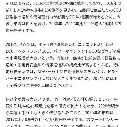
それによると，ECUの世界市場は堅調に拡大しており，2018年は
前年比4.1%増の8兆4,160億円を見込む。自動車1台当たりのECU
搭載数の増加や高処理能力が必要なECUの需要が増えるため，今
後も市場は拡大を続け，2030年は2017年比79.0%増の14兆4,679
億円を予測する。
2018年時点では，ボディ統合制御ECU，エアコンECU，照合
ECU，ヘッドランプECU，パワーマネジメントECUなどボディ系
の市場規模が大きいという。今後は，価格が比較的高く搭載数も
増加する走行安全系や情報通信系の構成比が高まるとみる。特に
走行安全系では，ADAS－ECUや自動運転システムECU，ドライ
バーモニタリングECUなどが大きく伸びるため，2024年にはボ
ディ系の市場規模を上回ると予想する。
伸び率が最も大きいのは，HV／PHV／EV／FCV系だとする。中
国やEUを中心に環境対応車の販売が拡大するため，2020年頃か
ら関連するECUも大きく伸びるとみており，2030年の市場は
2017年比10.9倍の1兆8,198億円を予測する。スマートセンサー
／アクチュエーターは，ADASにおける車載カメラとレーダーセ