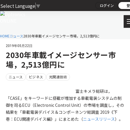
Select Language
▼
ログイン
登
HOME
ニュース
2030年車載イメージセンサー市場，2,513億円に
2019年05月22日
2030年車載イメージセンサー市
場，2,513億円に
ニュース
ビジネス
光関連技術
富士キメラ総研は，
「CASE」をキーワードに搭載が増加する車載電装システムの制
御を司るECU（Electronic Control Unit）の市場を調査し，その
結果を「車載電装デバイス＆コンポーネンツ総調査 2019《下
巻：ECU関連デバイス編》」にまとめた（
ニュースリリース
）。