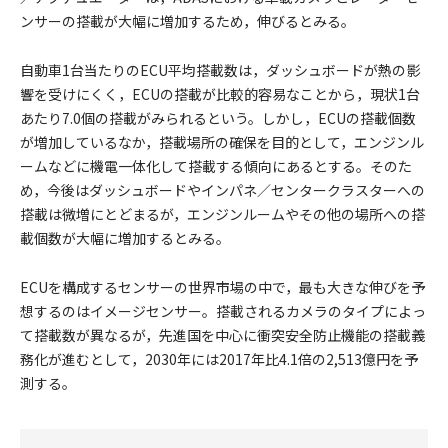
ンサーの搭載が大幅に増加するため，伸びるとみる。
自動車1台当たりのECU平均搭載数は，ダッシュボードが熱の影
響を受けにくく，ECUの搭載が比較的容易なことから，現状1台
あたり7.0個の搭載がみられるという。しかし，ECUの搭載個数
が増加しているなか，搭載場所の確保を目的として，エンジンル
ームなどに機電一体化して搭載する傾向にあるとする。そのた
め，今後はダッシュボードやインパネ／センタークラスターへの
搭載は微増にとどまるが，エンジンルームやその他の場所への搭
載個数が大幅に増加するとみる。
ECUを構成するセンサーの世界市場の中で，最も大きな伸びを予
想するのはイメージセンサー。搭載されるカメラのタイプによっ
て搭載数が異なるが，先進国を中心に衝突安全防止機能の搭載義
務化が進むとして，2030年には2017年比4.1倍の2,513億円を予
測する。