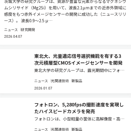
茨城大学の研究グループは、資源が豊富な元素からなるマグネシウ
ムシリサイド（Mg2Si）を用いて、波長2.1µmまでの近赤外領域に
感度をもつ赤外イメージセンサーの開発に成功した（ニュースリリ
ース）。 波長0.9～2.5 µ…
ニュース
研究開発
2026.04.07
東北大、光量適応信号選択機能を有する3
次元積層型CMOSイメージセンサーを開発
東北大学の研究グループは、露光期間中にフォト
ダイオード（PD）から溢れた光電荷を蓄積する
ニュース
光関連技術
新製品
横型オーバーフロー蓄積容量（LOFIC）を、画素
毎に2段設けてダイナミックレンジを拡大すると
2026.01.07
ともに、光量に応じて適切な信号を読み出す…
フォトロン、5,280fpsの撮影速度を実現し
たハイスピードカメラを発売
フォトロンは、小型軽量の筐体に高解像度・高感
度のイメージセンサーを搭載したハイスピードカ
ニュース
光関連技術
新製品